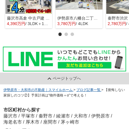
藤沢市高倉 中古戸建 全1棟
伊勢原市八幡台二丁目 全３棟 新築住宅
4,390万円
/ 3LDK＋1S(納戸)
3,780万円
/ 4LDK
2,780万円
/
ページトップへ
伊勢原市・大和市の不動産｜スマイルホーム
>
ブログ記事一覧
>
【後悔しない
家探しのコツ②】予算計画は“物件価格＋α”で考える！
市区町村から探す
藤沢市
/
平塚市
/
秦野市
/
綾瀬市
/
大和市
/
伊勢原市
/
海老名市
/
厚木市
/
座間市
/
茅ヶ崎市