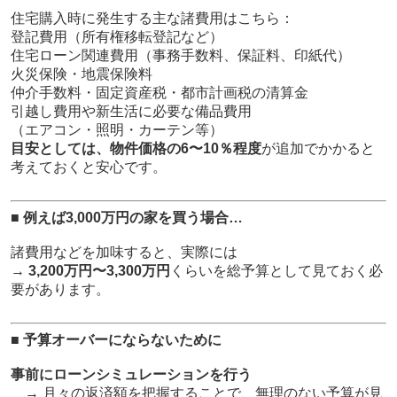
住宅購入時に発生する主な諸費用はこちら：
登記費用（所有権移転登記など）
住宅ローン関連費用（事務手数料、保証料、印紙代）
火災保険・地震保険料
仲介手数料・固定資産税・都市計画税の清算金
引越し費用や新生活に必要な備品費用
（エアコン・照明・カーテン等）
目安としては、物件価格の6〜10％程度
が追加でかかると
考えておくと安心です。
■ 例えば3,000万円の家を買う場合…
諸費用などを加味すると、実際には
→
3,200万円〜3,300万円
くらいを総予算として見ておく必
要があります。
■ 予算オーバーにならないために
事前にローンシミュレーションを行う
→ 月々の返済額を把握することで、無理のない予算が見