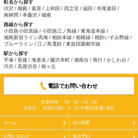
町名から探す
渋沢
/
御殿
/
葛原
/
上和田
/
四之宮
/
福田
/
寺尾釜田
/
南林間
/
本藤沢
/
城南
路線から探す
小田急小田原線
/
小田急江ノ島線
/
東海道本線
/
湘南新宿ライン高海
/
相鉄本線
/
相模線
/
相鉄いずみ野線
/
ブルーライン
/
江ノ島電鉄
/
東急田園都市線
駅から探す
平塚
/
長後
/
海老名
/
藤沢本町
/
湘南台
/
善行
/
かしわ台
/
渋沢
/
高座渋谷
/
桜ヶ丘
電話でお問い合わせ
営業時間：
09：00～19：00
定休日：
火曜日(第1・3・5).水曜日(毎週).祝日
ホーム
会社概要
お問い合わせ
来店予約