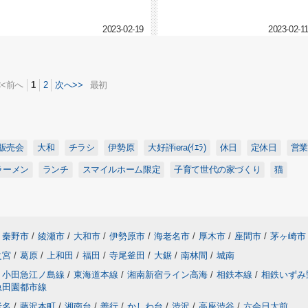
の楠島です今週土曜日と日曜...
2023-02-19
2023-02-1
<<前へ
1
2
次へ>>
最初
販売会
大和
チラシ
伊勢原
大好評iera(ｲｴﾗ)
休日
定休日
営業
ラーメン
ランチ
スマイルホーム限定
子育て世代の家づくり
猫
秦野市
/
綾瀬市
/
大和市
/
伊勢原市
/
海老名市
/
厚木市
/
座間市
/
茅ヶ崎市
之宮
/
葛原
/
上和田
/
福田
/
寺尾釜田
/
大鋸
/
南林間
/
城南
小田急江ノ島線
/
東海道本線
/
湘南新宿ライン高海
/
相鉄本線
/
相鉄いずみ
急田園都市線
老名
/
藤沢本町
/
湘南台
/
善行
/
かしわ台
/
渋沢
/
高座渋谷
/
六会日大前