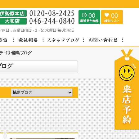
00
00
定休日：
火曜日(第1・3・5).水曜日(毎週).祝日
テゴリ:楠島ブログ
ブログ