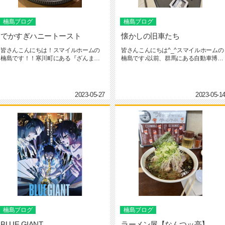
楠島ブログ
楠島ブログ
でかすぎハニートースト
懐かしの旧車たち
皆さんこんにちは！スマイルホームの
皆さんこんにちは^_^スマイルホームの
楠島です！！寒川町にある『ざんま
楠島です♪以前、群馬にある自動車博物
い』と言う焼肉屋さんで軽い気持ちで...
館に行ってきました館内には...
2023-05-27
2023-05-1
楠島ブログ
楠島ブログ
BLUE GIANT
ラーメン屋【なんつッ亭】