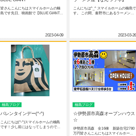
皆さんこんにちはスマイルホームの楠
こんにちは^_^ スマイルホームの楠島で
島です先日、映画館で【BLUE GIANT】
す。 この間、秦野市にあるラーメン屋
と言う映画を観てきまし...
さん【なんつッ亭】に...
2023-04-09
2023-03-2
楠島ブログ
楠島ブログ
バレンタインデー(^-^)
☆伊勢原市高森オープンハウス
☆
こんにちは(^-^)スマイルホームの楠島
です！少し前にはなってしまうのです
伊勢原市高森 全16棟 新築住宅2780
が、お客様ご夫婦からバレタ...
万円皆さんこんにちはスマイルホーム