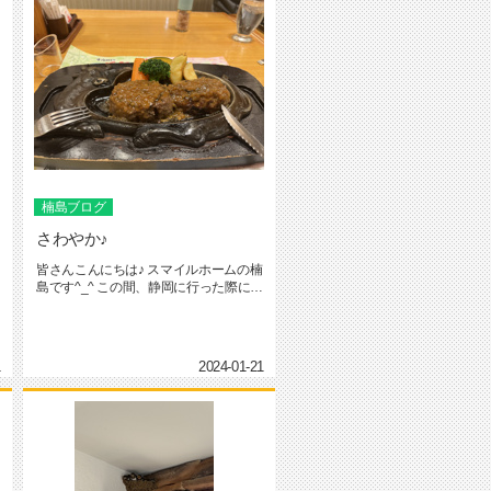
楠島ブログ
さわやか♪
皆さんこんにちは♪ スマイルホームの楠
島です^_^ この間、静岡に行った際に大
人気のハンバーグチェ...
1
2024-01-21