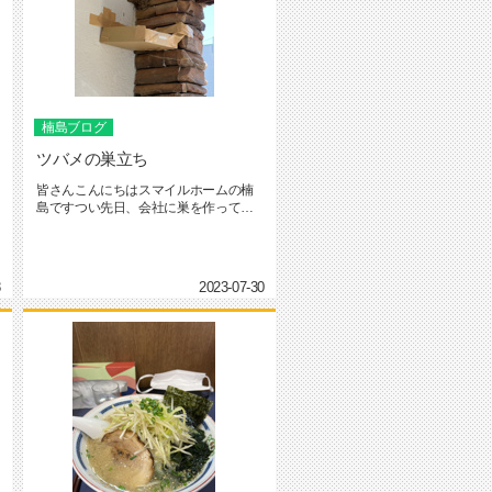
楠島ブログ
ツバメの巣立ち
皆さんこんにちはスマイルホームの楠
島ですつい先日、会社に巣を作ってく
れていたツバメの雛が巣立って行き...
8
2023-07-30