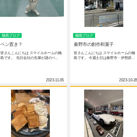
楠島ブログ
楠島ブログ
ペン置き？
秦野市の創作和菓子
皆さんこんにちは スマイルホームの楠
皆さんこんにちは スマイルホームの楠
島です。 先日会社の先輩が謎のペ...
島です。 今週土日は秦野市・伊勢原市
でオープンハウスを開催して...
2023-11-05
2023-10-2