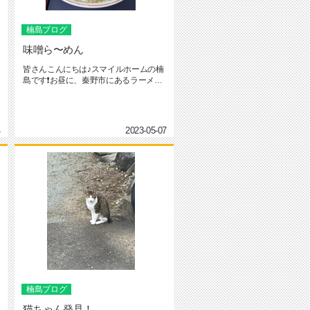
楠島ブログ
味噌ら〜めん
皆さんこんにちは♪スマイルホームの楠
島です❗️お昼に、秦野市にあるラーメン
屋『喜今日屋』さんに行って...
4
2023-05-07
楠島ブログ
猫ちゃん発見！