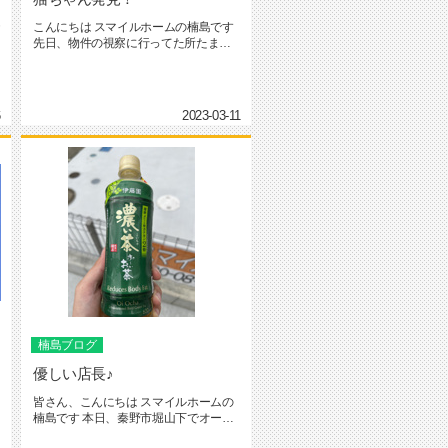
こんにちは スマイルホームの楠島です
先日、物件の視察に行ってた所たまた
ま猫ちゃんを発見！ 少し...
6
2023-03-11
楠島ブログ
優しい店長♪
皆さん、こんにちは スマイルホームの
楠島です 本日、秦野市堀山下でオープ
ンハウスを行っていたところ...