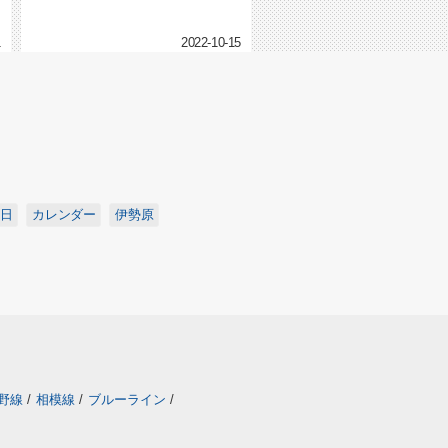
1
2022-10-15
日
カレンダー
伊勢原
野線
/
相模線
/
ブルーライン
/