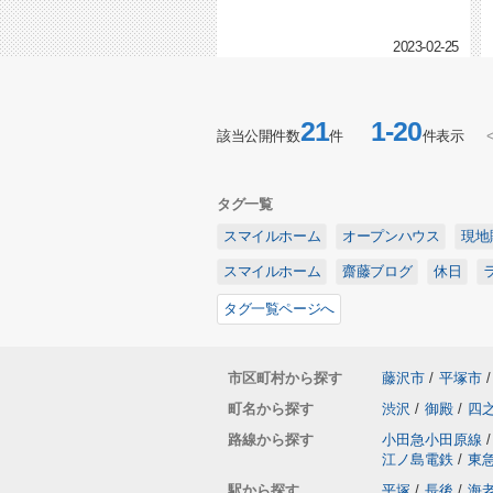
2023-02-25
21
1-20
該当公開件数
件
件表示
タグ一覧
スマイルホーム
オープンハウス
現地
スマイルホーム
齋藤ブログ
休日
タグ一覧ページへ
市区町村から探す
藤沢市
/
平塚市
/
町名から探す
渋沢
/
御殿
/
四
路線から探す
小田急小田原線
/
江ノ島電鉄
/
東
駅から探す
平塚
/
長後
/
海