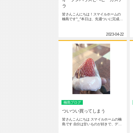
ラ
皆さんこんにちは！スマイルホームの
楠島です^_^本日は、先週ついに完成し
た【秦野市曽屋新築】でオープ...
2023-04-22
楠島ブログ
ついつい買ってしまう
皆さんこんにちは スマイルホームの楠
島です 自分は甘いものが好きで、デパ
ートやコンビニなどで 大福...