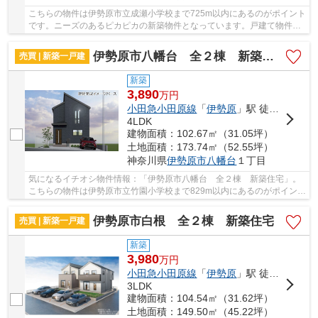
こちらの物件は伊勢原市立成瀬小学校まで725m以内にあるのがポイント
です。ニーズのあるピカピカの新築物件となっています。戸建て物件を
ご検討なら、コチラの新築の物件をご覧くださ...
伊勢原市八幡台 全２棟 新築住宅
売買 | 新築一戸建
新築
3,890
万
円
小田急小田原線
「
伊勢原
」駅 徒歩19分
4LDK
建物面積：102.67㎡（31.05坪）
土地面積：173.74㎡（52.55坪）
神奈川県
伊勢原市
八幡台
１丁目
気になるイチオシ物件情報：「伊勢原市八幡台 全２棟 新築住宅」。
こちらの物件は伊勢原市立竹園小学校まで829m以内にあるのがポイント
です。綺麗で清潔感のある室内が新築戸建ての...
伊勢原市白根 全２棟 新築住宅
売買 | 新築一戸建
新築
3,980
万
円
小田急小田原線
「
伊勢原
」駅 徒歩23分
3LDK
建物面積：104.54㎡（31.62坪）
土地面積：149.50㎡（45.22坪）