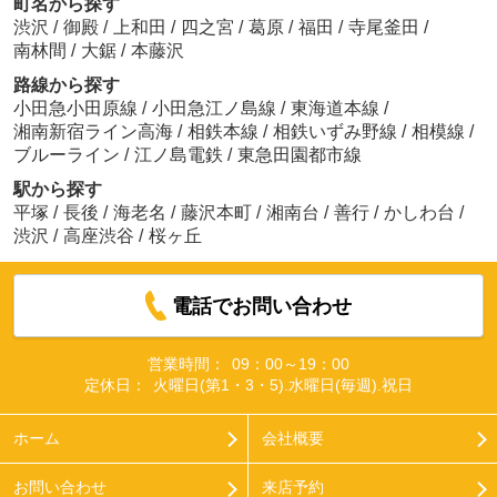
町名から探す
渋沢
/
御殿
/
上和田
/
四之宮
/
葛原
/
福田
/
寺尾釜田
/
南林間
/
大鋸
/
本藤沢
路線から探す
小田急小田原線
/
小田急江ノ島線
/
東海道本線
/
湘南新宿ライン高海
/
相鉄本線
/
相鉄いずみ野線
/
相模線
/
ブルーライン
/
江ノ島電鉄
/
東急田園都市線
駅から探す
平塚
/
長後
/
海老名
/
藤沢本町
/
湘南台
/
善行
/
かしわ台
/
渋沢
/
高座渋谷
/
桜ヶ丘
電話でお問い合わせ
営業時間：
09：00～19：00
定休日：
火曜日(第1・3・5).水曜日(毎週).祝日
ホーム
会社概要
お問い合わせ
来店予約