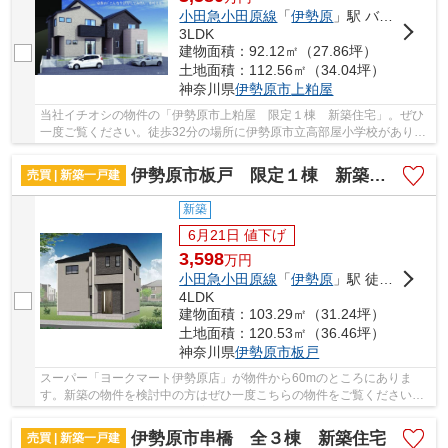
小田急小田原線
「
伊勢原
」駅 バス10分 「共済会館入口」 停歩4分
3LDK
建物面積：92.12㎡（27.86坪）
土地面積：112.56㎡（34.04坪）
神奈川県
伊勢原市
上粕屋
当社イチオシの物件の「伊勢原市上粕屋 限定１棟 新築住宅」。ぜひ
一度ご覧ください。徒歩32分の場所に伊勢原市立高部屋小学校がありま
す。内外装共に綺麗な新築戸建ての物件はいか...
伊勢原市板戸 限定１棟 新築住宅
売買 | 新築一戸建
新築
6月21日 値下げ
3,598
万
円
小田急小田原線
「
伊勢原
」駅 徒歩25分
4LDK
建物面積：103.29㎡（31.24坪）
土地面積：120.53㎡（36.46坪）
神奈川県
伊勢原市
板戸
スーパー「ヨークマート伊勢原店」が物件から60mのところにありま
す。新築の物件を検討中の方はぜひ一度こちらの物件をご覧ください。
令和8年5月築の物件となり、室内も綺麗です。内外...
伊勢原市串橋 全３棟 新築住宅
売買 | 新築一戸建