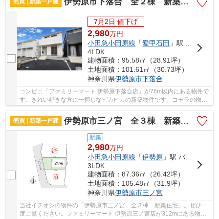
伊勢原市下落合 全２棟 新築住宅
売買 | 新築一戸建
7月2日 値下げ
2,980
万
円
小田急小田原線
「
愛甲石田
」駅 徒歩31分
4LDK
建物面積：95.58㎡（28.91坪）
土地面積：101.61㎡（30.73坪）
神奈川県
伊勢原市
下落合
コンビニ「ファミリーマート 伊勢原下落合店」が76m以内にある物件で
す。きれい好きな方に一押しなピカピカの新築物件です。コチラの物件
は、新築の戸建て物件で設備も充実しています...
伊勢原市三ノ宮 全３棟 新築住宅
売買 | 新築一戸建
新築
2,980
万
円
小田急小田原線
「
伊勢原
」駅 バス10分 「向原（伊勢原市）」 停歩6分
3LDK
建物面積：87.36㎡（26.42坪）
土地面積：105.48㎡（31.9坪）
神奈川県
伊勢原市
三ノ宮
当社イチオシの物件の「伊勢原市三ノ宮 全３棟 新築住宅」。ぜひ一
度ご覧ください。ファミリーマート 伊勢原三ノ宮店が312mにある物件