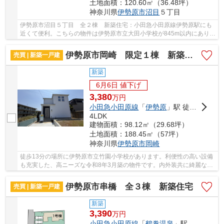
土地面積：120.60㎡（36.48坪）
神奈川県
伊勢原市
沼目
５丁目
伊勢原市沼目５丁目 全２棟 新築住宅：小田急小田原線伊勢原駅にも
近くて便利。こちらの物件は伊勢原市立大田小学校が845m以内にありま
す。一生に一度のマイホーム探しは、ぜひ新築...
伊勢原市岡崎 限定１棟 新築住宅
売買 | 新築一戸建
新築
6月6日 値下げ
3,380
万
円
小田急小田原線
「
伊勢原
」駅 徒歩24分
4LDK
建物面積：98.12㎡（29.68坪）
土地面積：188.45㎡（57坪）
神奈川県
伊勢原市
岡崎
徒歩13分の場所に伊勢原市立竹園小学校があります。利便性の高い設備
も充実した、高ニーズな令和8年3月築の物件です。内外装共に綺麗な新
築戸建ての物件はいかがでしょうか。令和8年3...
伊勢原市串橋 全３棟 新築住宅
売買 | 新築一戸建
新築
3,390
万
円
小田急小田原線
「
鶴巻温泉
」駅 バス9分 「串橋入口」 停歩6分