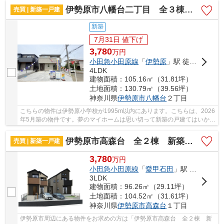
伊勢原市八幡台二丁目 全３棟 新築住宅
売買 | 新築一戸建
新築
7月31日 値下げ
3,780
万
円
小田急小田原線
「
伊勢原
」駅 徒歩21分
4LDK
建物面積：105.16㎡（31.81坪）
土地面積：130.79㎡（39.56坪）
神奈川県
伊勢原市
八幡台
２丁目
こちらの物件は伊勢原小学校が1995m以内にあります。こちらは、2026
年5月築の物件です。夢のマイホームは思い切って新築の戸建てはいかが
でしょうか。新築にこだわりをもつ方には、こ...
伊勢原市高森台 全２棟 新築住宅
売買 | 新築一戸建
3,780
万
円
小田急小田原線
「
愛甲石田
」駅 徒歩20分
3LDK
建物面積：96.26㎡（29.11坪）
土地面積：104.52㎡（31.61坪）
神奈川県
伊勢原市
高森台
１丁目
伊勢原市周辺にある物件をお求めの方は「伊勢原市高森台 全２棟 新