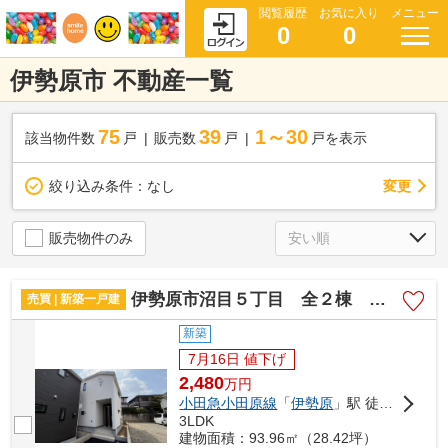
閲覧履歴
お気に入り
メニュー
0
0
伊勢原市 不動産一覧
75
39
1～30
該当物件数
戸
販売数
戸
戸を表示
変更
絞り込み条件：
なし
販売物件のみ
伊勢原市沼目５丁目 全２棟 新築住宅
売買 | 新築一戸建
新築
7月16日 値下げ
2,480
万
円
小田急小田原線
「
伊勢原
」駅 徒歩25分
3LDK
建物面積：93.96㎡（28.42坪）