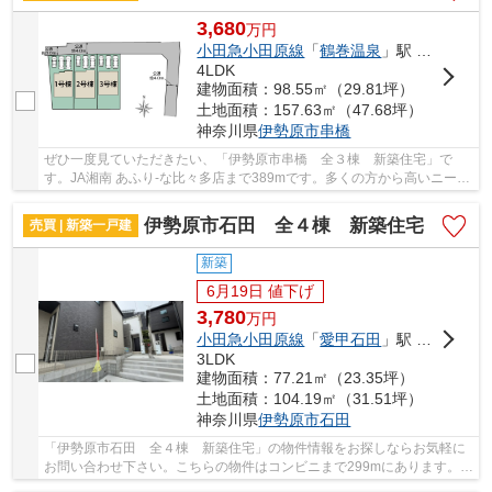
3,680
万
円
小田急小田原線
「
鶴巻温泉
」駅 バス9分 「串橋入口」 停歩3分
4LDK
建物面積：98.55㎡（29.81坪）
土地面積：157.63㎡（47.68坪）
神奈川県
伊勢原市
串橋
ぜひ一度見ていただきたい、「伊勢原市串橋 全３棟 新築住宅」で
す。JA湘南 あふり-な比々多店まで389mです。多くの方から高いニーズ
のある、内装もピカピカの新築戸建ての物件です...
伊勢原市石田 全４棟 新築住宅
売買 | 新築一戸建
新築
6月19日 値下げ
3,780
万
円
小田急小田原線
「
愛甲石田
」駅 徒歩6分
3LDK
建物面積：77.21㎡（23.35坪）
土地面積：104.19㎡（31.51坪）
神奈川県
伊勢原市
石田
「伊勢原市石田 全４棟 新築住宅」の物件情報をお探しならお気軽に
お問い合わせ下さい。こちらの物件はコンビニまで299mにあります。新
築の物件を検討中の方はぜひ一度こちらの物件...