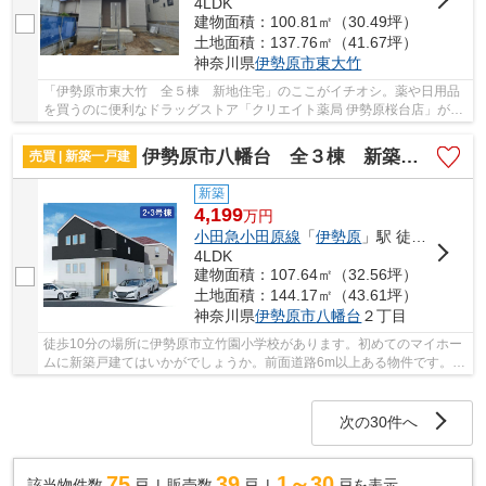
4LDK
建物面積：100.81㎡（30.49坪）
土地面積：137.76㎡（41.67坪）
神奈川県
伊勢原市
東大竹
「伊勢原市東大竹 全５棟 新地住宅」のここがイチオシ。薬や日用品
を買うのに便利なドラッグストア「クリエイト薬局 伊勢原桜台店」が、
こちらの物件から120mのところにあります。駅...
伊勢原市八幡台 全３棟 新築住宅
売買 | 新築一戸建
新築
4,199
万
円
小田急小田原線
「
伊勢原
」駅 徒歩17分
4LDK
建物面積：107.64㎡（32.56坪）
土地面積：144.17㎡（43.61坪）
神奈川県
伊勢原市
八幡台
２丁目
徒歩10分の場所に伊勢原市立竹園小学校があります。初めてのマイホー
ムに新築戸建てはいかがでしょうか。前面道路6m以上ある物件です。伊
勢原市や小田急小田原線伊勢原付近でなら、お...
次の30件へ
75
39
1～30
該当物件数
戸
販売数
戸
戸を表示