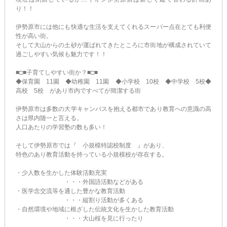
り！！
伊勢原市には他にも快適な生活を支えてくれるスーパー点在とても利便
性が高い街。
そして大山からの土砂が運ばれてきたところに市街地が構成されていて
過ごしやすい気候も魅力です！！
■□■子育てしやすい街か？■□■
◆保育園 11園 ◆幼稚園 11園 ◆小学校 10校 ◆中学校 5校◆
高校 5校 があり市内ですべてが簡潔する街
伊勢原市は多数の大学キャンパスを抱える都市であり教育への意識の高
さは県内随一と言える。
人口あたりの学習塾の数も多い！
そして伊勢原市では『 小規模特認校制度 』があり、
特色のあり教育活動を持っている小規模校が存在する。
・少人数を生かした体験活動充実
・・・外国語活動などがある
・医学念交流等を通した豊かな教育活動
・・・縦割り活動が多くある
・自然環境や地域に根ざした伝統文化を生かした教育活動
・・・大山桜を見に行ったり