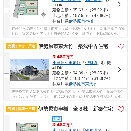
3LDK
建物面積：95.63㎡（28.92坪）
土地面積：157.58㎡（47.66坪）
神奈川県
伊勢原市
串橋
徒歩11分の場所に伊勢原市立比々多小学校があります。新築戸建ての物
件は、室内のレイアウトも自分好みに変更可能です。不動産購入をお考
えなら、当社スタッフまでお問い合わせくださ...
伊勢原市東大竹 築浅中古住宅
売買 | 中古一戸建
3,480
万
円
小田急小田原線
「
伊勢原
」駅 徒歩21分
4LDK
建物面積：94.39㎡（28.55坪）
土地面積：103.74㎡（31.38坪）
神奈川県
伊勢原市
東大竹
伊勢原市周辺にある物件をお求めの方は「伊勢原市東大竹 築浅中古住
宅」はいかがでしょうか。徒歩16分の場所に伊勢原中学校があります。
築浅(築2年)なので、内装も外観もキレイ。戸建...
伊勢原市串橋 全３棟 新築住宅
売買 | 新築一戸建
新築
3,480
万
円
小田急小田原線
「
鶴巻温泉
」駅 バス9分 「串橋入口」 停歩6分