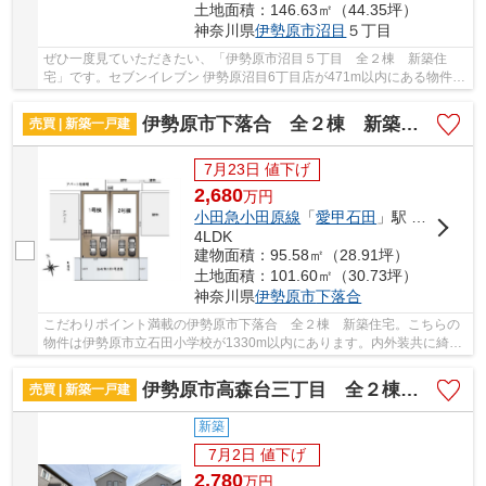
土地面積：146.63㎡（44.35坪）
神奈川県
伊勢原市
沼目
５丁目
ぜひ一度見ていただきたい、「伊勢原市沼目５丁目 全２棟 新築住
宅」です。セブンイレブン 伊勢原沼目6丁目店が471m以内にある物件で
す。コチラの物件は、新築の戸建て物件で設備も...
伊勢原市下落合 全２棟 新築住宅
売買 | 新築一戸建
7月23日 値下げ
2,680
万
円
小田急小田原線
「
愛甲石田
」駅 徒歩31分
4LDK
建物面積：95.58㎡（28.91坪）
土地面積：101.60㎡（30.73坪）
神奈川県
伊勢原市
下落合
こだわりポイント満載の伊勢原市下落合 全２棟 新築住宅。こちらの
物件は伊勢原市立石田小学校が1330m以内にあります。内外装共に綺麗
な新築戸建ての物件はいかがでしょうか。木の温...
伊勢原市高森台三丁目 全２棟 新築住宅
売買 | 新築一戸建
新築
7月2日 値下げ
2,780
万
円