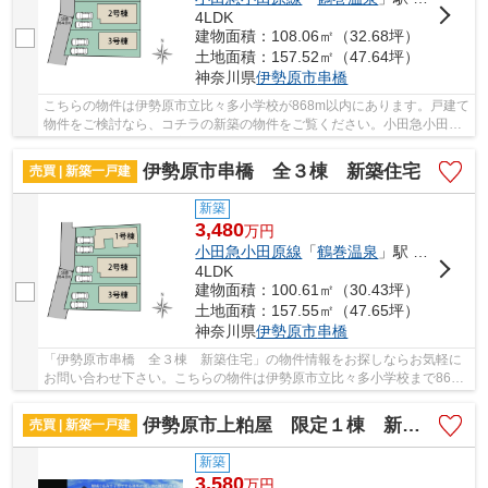
4LDK
建物面積：108.06㎡（32.68坪）
土地面積：157.52㎡（47.64坪）
神奈川県
伊勢原市
串橋
こちらの物件は伊勢原市立比々多小学校が868m以内にあります。戸建て
物件をご検討なら、コチラの新築の物件をご覧ください。小田急小田原
線鶴巻温泉にある不動産を求めるなら、株式会...
伊勢原市串橋 全３棟 新築住宅
売買 | 新築一戸建
新築
3,480
万
円
小田急小田原線
「
鶴巻温泉
」駅 バス9分 「串橋入口」 停歩6分
4LDK
建物面積：100.61㎡（30.43坪）
土地面積：157.55㎡（47.65坪）
神奈川県
伊勢原市
串橋
「伊勢原市串橋 全３棟 新築住宅」の物件情報をお探しならお気軽に
お問い合わせ下さい。こちらの物件は伊勢原市立比々多小学校まで868m
以内にあるのがポイントです。夢のマイホーム...
伊勢原市上粕屋 限定１棟 新築住宅
売買 | 新築一戸建
新築
3,580
万
円