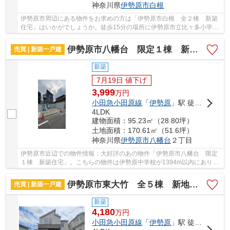
神奈川県
伊勢原市
白根
伊勢原市周辺にある物件をお求めの方は「伊勢原市白根 全２棟 新築
住宅」はいかがでしょうか。徒歩15分の場所に伊勢原市立比々多小学校
があります。設備も充実している新築戸建ての...
伊勢原市八幡台 限定１棟 新築住宅
売買 | 新築一戸建
新築
7月19日 値下げ
3,999
万
円
小田急小田原線
「
伊勢原
」駅 徒歩23分
4LDK
建物面積：95.23㎡（28.80坪）
土地面積：170.61㎡（51.6坪）
神奈川県
伊勢原市
八幡台
２丁目
伊勢原市近辺での物件情報：大好評のあの物件「伊勢原市八幡台 限定
１棟 新築住宅」。こちらの物件は伊勢原中学校が1394m以内にありま
す。新築ならではの「新しさ」がとても魅力です...
伊勢原市東大竹 全５棟 新地住宅
売買 | 新築一戸建
新築
4,180
万
円
小田急小田原線
「
伊勢原
」駅 徒歩14分