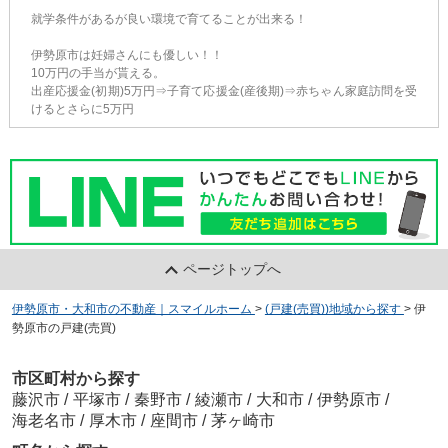
就学条件があるが良い環境で育てることが出来る！
伊勢原市は妊婦さんにも優しい！！
10万円の手当が貰える。
出産応援金(初期)5万円⇒子育て応援金(産後期)⇒赤ちゃん家庭訪問を受
けるとさらに5万円
ページトップへ
伊勢原市・大和市の不動産｜スマイルホーム
>
(戸建(売買))地域から探す
>
伊
勢原市の戸建(売買)
市区町村から探す
藤沢市
/
平塚市
/
秦野市
/
綾瀬市
/
大和市
/
伊勢原市
/
海老名市
/
厚木市
/
座間市
/
茅ヶ崎市