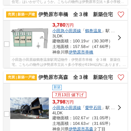
住宅」はいかがでしょうか。こちらの物件は伊勢原市立比々多小学校が
619m以内にあります。一生に一度のマイホーム...
伊勢原市串橋 全３棟 新築住宅
売買 | 新築一戸建
3,780
万
円
小田急小田原線
「
鶴巻温泉
」駅 バス9分 「串橋入口」 停歩3分
3LDK
建物面積：100.19㎡（30.30坪）
土地面積：157.58㎡（47.66坪）
神奈川県
伊勢原市
串橋
小田急小田原線鶴巻温泉駅周辺物件：伊勢原市串橋 全３棟 新築住
宅。こちらの物件は伊勢原市立比々多小学校が619m以内にあります。一
生に一度のマイホーム探しは、ぜひ新築戸建てで...
伊勢原市高森 全３棟 新築住宅
売買 | 新築一戸建
新築
7月13日 値下げ
3,798
万
円
小田急小田原線
「
愛甲石田
」駅 徒歩29分
4LDK
建物面積：102.67㎡（31.05坪）
土地面積：104.63㎡（31.65坪）
神奈川県
伊勢原市
高森
２丁目