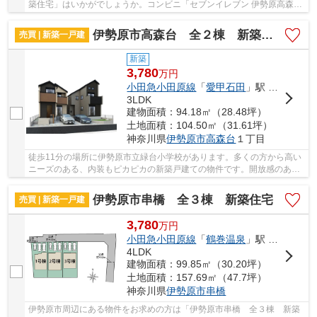
築住宅」はいかがでしょうか。コンビニ「セブンイレブン 伊勢原高森
店」が429m以内にある物件です。吹き抜けの開放...
伊勢原市高森台 全２棟 新築住宅
売買 | 新築一戸建
新築
3,780
万
円
小田急小田原線
「
愛甲石田
」駅 徒歩20分
3LDK
建物面積：94.18㎡（28.48坪）
土地面積：104.50㎡（31.61坪）
神奈川県
伊勢原市
高森台
１丁目
徒歩11分の場所に伊勢原市立緑台小学校があります。多くの方から高い
ニーズのある、内装もピカピカの新築戸建ての物件です。開放感のある
吹抜けがとても好評です。一戸建てにも運命の...
伊勢原市串橋 全３棟 新築住宅
売買 | 新築一戸建
3,780
万
円
小田急小田原線
「
鶴巻温泉
」駅 バス9分 「串橋入口」 停歩3分
4LDK
建物面積：99.85㎡（30.20坪）
土地面積：157.69㎡（47.7坪）
神奈川県
伊勢原市
串橋
伊勢原市周辺にある物件をお求めの方は「伊勢原市串橋 全３棟 新築