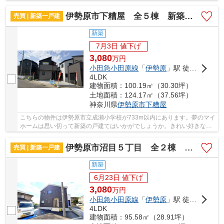
です。こちらは清潔感のある新築戸建て物件です...
伊勢原市下糟屋 全５棟 新築住宅
売買 | 新築一戸建
新築
7月3日 値下げ
3,080
万
円
小田急小田原線
「
伊勢原
」駅 徒歩28分
4LDK
建物面積：100.19㎡（30.30坪）
土地面積：124.17㎡（37.56坪）
神奈川県
伊勢原市
下糟屋
こちらの物件は伊勢原市立成瀬小学校が733m以内にあります。夢のマイ
ホームは思い切って新築の戸建てはいかがでしょうか。きれい好きな方
に一押しなピカピカの新築物件です。利便性の...
伊勢原市沼目５丁目 全２棟 新築住宅
売買 | 新築一戸建
新築
6月23日 値下げ
3,080
万
円
小田急小田原線
「
伊勢原
」駅 徒歩25分
4LDK
建物面積：95.58㎡（28.91坪）