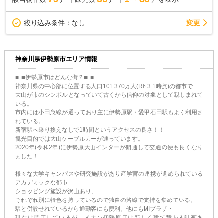
変更
絞り込み条件：
なし
神奈川県伊勢原市エリア情報
■□■伊勢原市はどんな街？■□■
神奈川県の中心部に位置する人口101.370万人(R6.3.1時点)の都市で
大山が市のシンボルとなっていて古くから信仰の対象として親しまれて
いる。
市内には小田急線が通っており主に伊勢原駅・愛甲石田駅もよく利用さ
れている。
新宿駅へ乗り換えなしで1時間というアクセスの良さ！！
観光目的では大山ケーブルカーが通っています。
2020年(令和2年)に伊勢原大山インターが開通して交通の便も良くなり
ました！
様々な大学キャンパスや研究施設があり産学官の連携が進められている
アカデミックな都市
ショッピング施設が沢山あり、
それぞれ別に特色を持っているので独自の路線で支持を集めている。
駅と併設せれているから通勤客にも便利。他にもMIプラザ・
現在は閉店しているが....イオン伊勢原店は新しく建て替わる計画あ