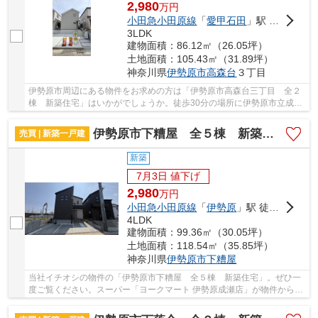
2,980
万
円
小田急小田原線
「
愛甲石田
」駅 徒歩25分
3LDK
建物面積：86.12㎡（26.05坪）
土地面積：105.43㎡（31.89坪）
神奈川県
伊勢原市
高森台
３丁目
伊勢原市周辺にある物件をお求めの方は「伊勢原市高森台三丁目 全２
棟 新築住宅」はいかがでしょうか。徒歩30分の場所に伊勢原市立成瀬
小学校があります。きれい好きな方に一押しな...
伊勢原市下糟屋 全５棟 新築住宅
売買 | 新築一戸建
新築
7月3日 値下げ
2,980
万
円
小田急小田原線
「
伊勢原
」駅 徒歩28分
4LDK
建物面積：99.36㎡（30.05坪）
土地面積：118.54㎡（35.85坪）
神奈川県
伊勢原市
下糟屋
当社イチオシの物件の「伊勢原市下糟屋 全５棟 新築住宅」。ぜひ一
度ご覧ください。スーパー「ヨークマート 伊勢原成瀬店」が物件から
403mのところにあります。周辺環境も良好で、魅...