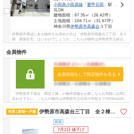
小田急小田原線
「
愛甲石田
」駅 徒歩25分
3LDK
建物面積：87.35㎡（26.42坪）
土地面積：104.71㎡（31.67坪）
神奈川県
伊勢原市
高森台
３丁目
伊勢原市周辺にある物件をお求めの方は「伊勢原市高森台三丁目 全２
棟 新築住宅」はいかがでしょうか。こちらの物件は伊勢原市立緑台小
学校まで816m以内にあるのがポイントです。新...
会員物件
会員登録をして限定物件を見る
「伊勢原市下落合 限定１棟」の物件情報をお探しならお気軽にお問い
合わせ下さい。こちらの物件は伊勢原市立石田小学校まで1559m以内に
あるのがポイントです。2026年7月築で地域にも...
伊勢原市高森台三丁目 全２棟 新築住宅
売買 | 新築一戸建
新築
7月2日 値下げ