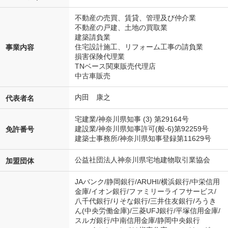
不動産の売買、賃貸、管理及び仲介業
不動産の戸建、土地の買取業
建築請負業
住宅設計施工、リフォーム工事の請負業
事業内容
損害保険代理業
TNベース関東販売代理店
中古車販売
内田 康之
代表者名
宅建業/神奈川県知事 (3) 第29164号
建設業/神奈川県知事許可(般-6)第92259号
免許番号
建築士事務所/神奈川県知事登録第11629号
公益社団法人神奈川県宅地建物取引業協会
加盟団体
JAバンク/静岡銀行/ARUHI/横浜銀行/中栄信用
金庫/イオン銀行/ファミリーライフサービス/
八千代銀行/りそな銀行/三井住友銀行/ろうき
ん(中央労働金庫)/三菱UFJ銀行/平塚信用金庫/
スルガ銀行/中南信用金庫/静岡中央銀行