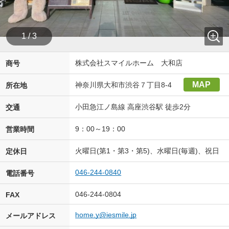
1 / 3
株式会社スマイルホーム 大和店
商号
MAP
神奈川県大和市渋谷７丁目8-4
所在地
小田急江ノ島線 高座渋谷駅 徒歩2分
交通
9：00～19：00
営業時間
火曜日(第1・第3・第5)、水曜日(毎週)、祝日
定休日
046-244-0840
電話番号
046-244-0804
FAX
home.y@iesmile.jp
メールアドレス