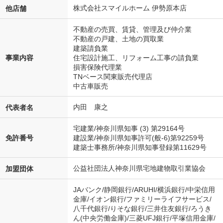
株式会社スマイルホーム 伊勢原本店
他店舗
不動産の売買、賃貸、管理及び仲介業
不動産の戸建、土地の買取業
建築請負業
住宅設計施工、リフォーム工事の請負業
事業内容
損害保険代理業
TNベース関東販売代理店
中古車販売
内田 康之
代表者名
宅建業/神奈川県知事 (3) 第29164号
建設業/神奈川県知事許可(般-6)第92259号
免許番号
建築士事務所/神奈川県知事登録第11629号
公益社団法人神奈川県宅地建物取引業協会
加盟団体
JAバンク/静岡銀行/ARUHI/横浜銀行/中栄信用
金庫/イオン銀行/ファミリーライフサービス/
八千代銀行/りそな銀行/三井住友銀行/ろうき
ん(中央労働金庫)/三菱UFJ銀行/平塚信用金庫/