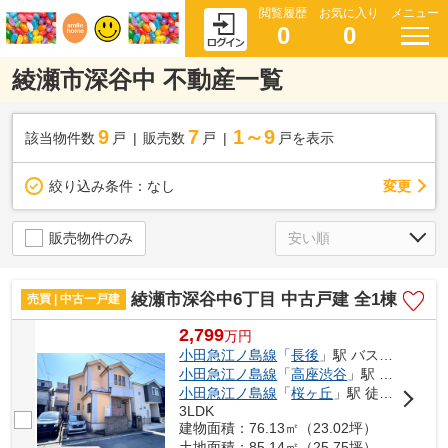
閲覧履歴
お気に入り
メニュー
0
0
綾瀬市深谷中 不動産一覧
9
7
1～9
該当物件数
戸
販売数
戸
戸を表示
変更
絞り込み条件：
なし
販売物件のみ
綾瀬市深谷中6丁目 中古戸建 全1棟
売買 | 中古一戸建
2,799
万
円
小田急江ノ島線
「
長後
」駅 バス14分 「大邸」 停歩5分
小田急江ノ島線
「
高座渋谷
」駅 徒歩42分
小田急江ノ島線
「
桜ヶ丘
」駅 徒歩45分
3LDK
建物面積：76.13㎡（23.02坪）
土地面積：85.14㎡（25.75坪）