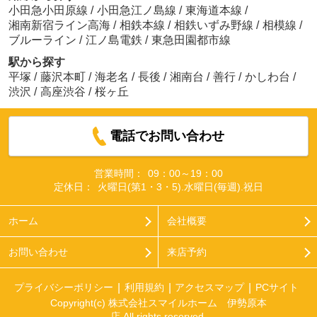
小田急小田原線
/
小田急江ノ島線
/
東海道本線
/
湘南新宿ライン高海
/
相鉄本線
/
相鉄いずみ野線
/
相模線
/
ブルーライン
/
江ノ島電鉄
/
東急田園都市線
駅から探す
平塚
/
藤沢本町
/
海老名
/
長後
/
湘南台
/
善行
/
かしわ台
/
渋沢
/
高座渋谷
/
桜ヶ丘
電話でお問い合わせ
営業時間：
09：00～19：00
定休日：
火曜日(第1・3・5).水曜日(毎週).祝日
ホーム
会社概要
お問い合わせ
来店予約
プライバシーポリシー
利用規約
アクセスマップ
PCサイト
Copyright(c) 株式会社スマイルホーム 伊勢原本
店 All rights reserved.