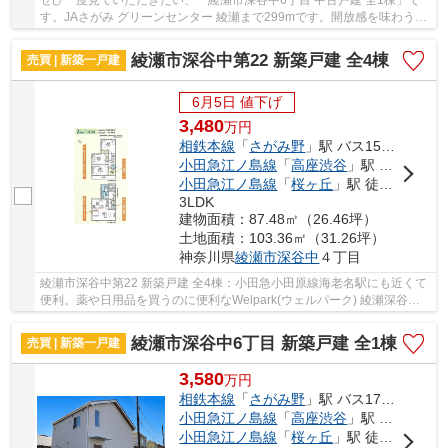
す。JAさがみ グリーンセンター 綾瀬まで299mです。開放感を味わうこ
とが出来る南側道路に面した物件です。値段が...
綾瀬市深谷中第22 新築戸建 全4棟
売買 | 新築一戸建
6月5日 値下げ
3,480
万
円
相鉄本線
「
さがみ野
」駅 バス15分 「綾瀬農協前」 停歩5分
小田急江ノ島線
「
高座渋谷
」駅 徒歩51分
小田急江ノ島線
「
桜ヶ丘
」駅 徒歩54分
3LDK
建物面積：87.48㎡（26.46坪）
土地面積：103.36㎡（31.26坪）
神奈川県
綾瀬市
深谷中
４丁目
綾瀬市深谷中第22 新築戸建 全4棟：小田急小田原線海老名駅にも近くて
便利。薬や日用品を買うのに便利なWelpark(ウェルパーク) 綾瀬深谷店
まで383mです。多くの方からこだわり条件でい...
綾瀬市深谷中6丁目 新築戸建 全1棟
売買 | 新築一戸建
3,580
万
円
相鉄本線
「
さがみ野
」駅 バス17分 停歩6分
小田急江ノ島線
「
高座渋谷
」駅 徒歩44分
小田急江ノ島線
「
桜ヶ丘
」駅 徒歩44分