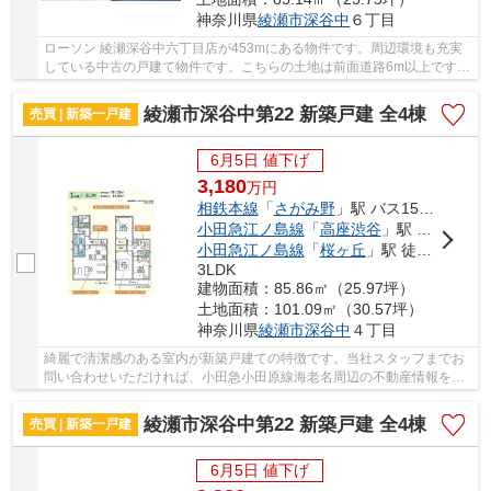
神奈川県
綾瀬市
深谷中
６丁目
ローソン 綾瀬深谷中六丁目店が453mにある物件です。周辺環境も充実
している中古の戸建て物件です。こちらの土地は前面道路6m以上です。
当社では綾瀬市に特化した不動産情報をご紹介し...
綾瀬市深谷中第22 新築戸建 全4棟
売買 | 新築一戸建
6月5日 値下げ
3,180
万
円
相鉄本線
「
さがみ野
」駅 バス15分 「綾瀬農協前」 停歩5分
小田急江ノ島線
「
高座渋谷
」駅 徒歩51分
小田急江ノ島線
「
桜ヶ丘
」駅 徒歩54分
3LDK
建物面積：85.86㎡（25.97坪）
土地面積：101.09㎡（30.57坪）
神奈川県
綾瀬市
深谷中
４丁目
綺麗で清潔感のある室内が新築戸建ての特徴です。当社スタッフまでお
問い合わせいただければ、小田急小田原線海老名周辺の不動産情報をご
紹介致します。物件をお求めなら是非ご連絡く...
綾瀬市深谷中第22 新築戸建 全4棟
売買 | 新築一戸建
6月5日 値下げ