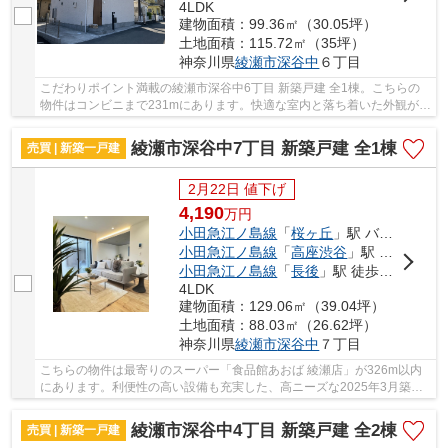
4LDK
建物面積：99.36㎡（30.05坪）
土地面積：115.72㎡（35坪）
神奈川県
綾瀬市
深谷中
６丁目
こだわりポイント満載の綾瀬市深谷中6丁目 新築戸建 全1棟。こちらの
物件はコンビニまで231mにあります。快適な室内と落ち着いた外観が魅
力の令和8年4月築の物件。新築ならではの「新...
綾瀬市深谷中7丁目 新築戸建 全1棟
売買 | 新築一戸建
2月22日 値下げ
4,190
万
円
小田急江ノ島線
「
桜ヶ丘
」駅 バス14分 「廻り坂」 停歩4分
小田急江ノ島線
「
高座渋谷
」駅 徒歩39分
小田急江ノ島線
「
長後
」駅 徒歩50分
4LDK
建物面積：129.06㎡（39.04坪）
土地面積：88.03㎡（26.62坪）
神奈川県
綾瀬市
深谷中
７丁目
こちらの物件は最寄りのスーパー「食品館あおば 綾瀬店」が326m以内
にあります。利便性の高い設備も充実した、高ニーズな2025年3月築の
物件です。多くの方からこだわり条件でいただく...
綾瀬市深谷中4丁目 新築戸建 全2棟
売買 | 新築一戸建