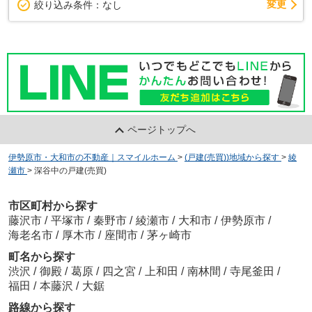
変更
絞り込み条件：
なし
ページトップへ
伊勢原市・大和市の不動産｜スマイルホーム
>
(戸建(売買))地域から探す
>
綾
瀬市
>
深谷中の戸建(売買)
市区町村から探す
藤沢市
/
平塚市
/
秦野市
/
綾瀬市
/
大和市
/
伊勢原市
/
海老名市
/
厚木市
/
座間市
/
茅ヶ崎市
町名から探す
渋沢
/
御殿
/
葛原
/
四之宮
/
上和田
/
南林間
/
寺尾釜田
/
福田
/
本藤沢
/
大鋸
路線から探す