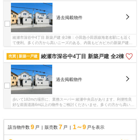
過去掲載物件
綾瀬市深谷中4丁目 新築戸建 全2棟：小田急小田原線海老名駅にも近く
て便利。多くの方から高いニーズのある、内装もピカピカの新築戸建て
の物件です。前面道路6m以上の物件です。綾瀬...
綾瀬市深谷中4丁目 新築戸建 全2棟
売買 | 新築一戸建
過去掲載物件
歩いて182mの場所に、業務スーパー 綾瀬中央店があります。利便性良
好な前面道路6m以上の物件をご検討くださいませ。多くの方から高いニ
ーズのある、内装もピカピカの新築戸建ての物件...
9
7
1～9
該当物件数
戸
販売数
戸
戸を表示