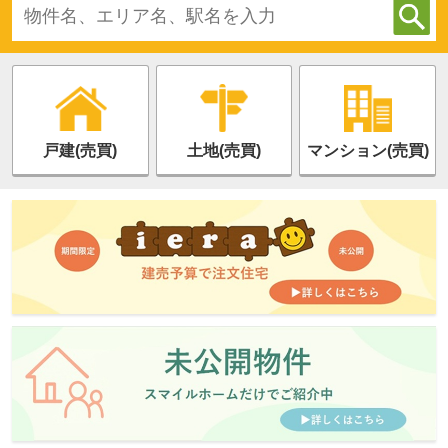
戸建(売買)
土地(売買)
マンション(売買)