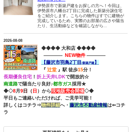
伊勢原市で新築戸建をお探しの方へ！今回は、
伊勢原市八幡台2丁目に完成した新築分譲住宅
をご紹介します。こちらの物件はすでに建物が
完成しているため、実際のお部屋の広さや陽当
たり、生活動線などを確認しながら...
2026-08-08
◆◆◆◆ 大和店 ◆◆◆◆
―――
―
NEW物件
――
―
―
【藤沢市羽鳥2丁目
】
/新築戸建
『
辻堂
』駅
徒歩
15
分！
長期優良住宅
！
折上天井LDK
で開放的☆
南道路
で陽当たり良好♪
都市ガス
採用★
◆◇
8
月
9
日（
日
）から
現地販売会開催
◇◆
平日もご連絡いただければ、ご見学可能！
詳しくはコチラ⇒
物件詳細
へ・
藤沢
市
不動産情報
は⇐コチ
ラ