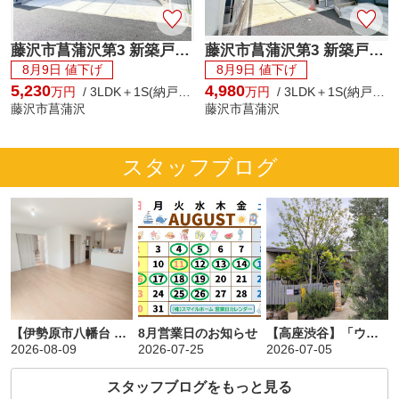
藤沢市菖蒲沢第3 新築戸建 全6棟
藤沢市菖蒲沢第3 新築戸建 全6棟
8月9日 値下げ
8月9日 値下げ
5,230
4,980
万円
/ 3LDK＋1S(納戸) / 105.98㎡
万円
/ 3LDK＋1S(納戸) / 105.58㎡
藤沢市菖蒲沢
藤沢市菖蒲沢
スタッフブログ
【伊勢原市八幡台 新築戸建】完成済み！19.5帖LDK＆大型収納が魅力の4SLDK
8月営業日のお知らせ
【高座渋谷】「ウメカフェ」でランチしてきました♪
2026-08-09
2026-07-25
2026-07-05
スタッフブログをもっと見る