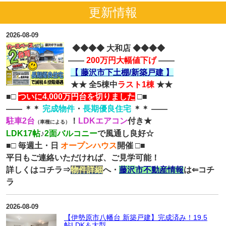
更新情報
2026-08-09
◆◆◆◆ 大和店 ◆◆◆◆
――
200万円大幅値下げ
――
【 藤沢市下土棚
/新築戸建
】
★
★
全5棟中
ラスト1棟
★★
■
□
ついに4,000万円台を切りました
□
■
―
―
＊＊
完成物件
・
長期優良住宅
＊
＊
―
―
駐車2台
！
LDKエアコン
付き★
（車種による）
LDK
17帖
♪
2面バルコニー
で風通し良好☆
■
□
毎週土・日
オープンハウス
開催
□
■
平日もご連絡いただければ、ご見学可能！
詳しくはコチラ⇒
物件詳細
へ・
藤沢
市
不動産情報
は⇐コチ
ラ
2026-08-09
【伊勢原市八幡台 新築戸建】完成済み！19.5
帖LDK＆大型...