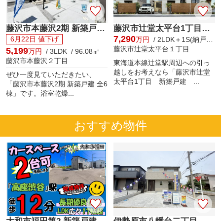
藤沢市本藤沢2期 新築戸建 全6棟
藤沢市辻堂太平台1丁目 新築戸建 全3棟
7,290
6月22日 値下げ
万円
/ 2LDK＋1S(納戸) / 89.98㎡
藤沢市辻堂太平台１丁目
5,199
万円
/ 3LDK / 96.08㎡
藤沢市本藤沢２丁目
東海道本線辻堂駅周辺への引っ
越しをお考えなら「藤沢市辻堂
ぜひ一度見ていただきたい、
太平台1丁目 新築戸建 ...
「藤沢市本藤沢2期 新築戸建 全6
棟」です。浴室乾燥...
おすすめ物件