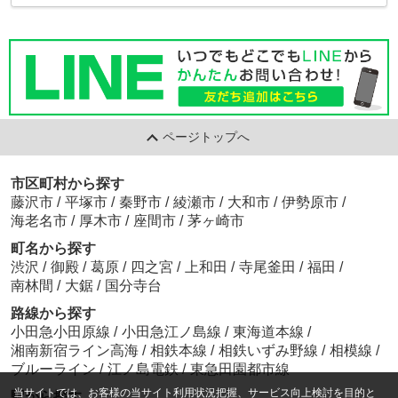
ページトップへ
市区町村から探す
藤沢市
/
平塚市
/
秦野市
/
綾瀬市
/
大和市
/
伊勢原市
/
海老名市
/
厚木市
/
座間市
/
茅ヶ崎市
町名から探す
渋沢
/
御殿
/
葛原
/
四之宮
/
上和田
/
寺尾釜田
/
福田
/
南林間
/
大鋸
/
国分寺台
路線から探す
小田急小田原線
/
小田急江ノ島線
/
東海道本線
/
湘南新宿ライン高海
/
相鉄本線
/
相鉄いずみ野線
/
相模線
/
ブルーライン
/
江ノ島電鉄
/
東急田園都市線
当サイトでは、お客様の当サイト利用状況把握、サービス向上検討を目的と
駅から探す