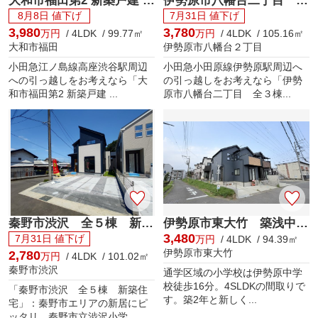
大和市福田第2 新築戸建 全10棟
伊勢原市八幡台二丁目 全３棟 新築住宅
8月8日 値下げ
7月31日 値下げ
3,980
3,780
万円
/ 4LDK / 99.77㎡
万円
/ 4LDK / 105.16㎡
大和市福田
伊勢原市八幡台２丁目
小田急江ノ島線高座渋谷駅周辺
小田急小田原線伊勢原駅周辺へ
への引っ越しをお考えなら「大
の引っ越しをお考えなら「伊勢
和市福田第2 新築戸建 ...
原市八幡台二丁目 全３棟...
秦野市渋沢 全５棟 新築住宅
伊勢原市東大竹 築浅中古住宅
3,480
7月31日 値下げ
万円
/ 4LDK / 94.39㎡
伊勢原市東大竹
2,780
万円
/ 4LDK / 101.02㎡
秦野市渋沢
通学区域の小学校は伊勢原中学
校徒歩16分。4SLDKの間取りで
「秦野市渋沢 全５棟 新築住
す。築2年と新しく...
宅」：秦野市エリアの新居にピ
ッタリ。秦野市立渋沢小学...