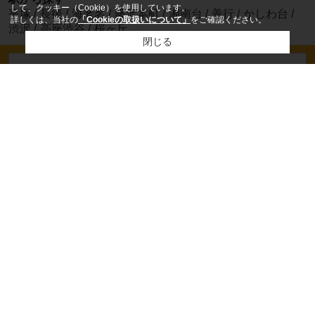
して、クッキー（Cookie）を使用しています。
平塚
/
長後
/
海老名
/
藤沢本町
/
湘南台
/
善行
/
かしわ台
/
詳しくは、当社の
「Cookieの取扱いについて」
をご確認ください。
渋沢
/
高座渋谷
/
桜ヶ丘
閉じる
電話でお問い合わせ
営業時間：
09：00～19：00
定休日：
火曜日(第1・3・5).水曜日(毎週).祝日
ホーム
会社概要
お問い合わせ
来店予約
プライバシーポリシー
利用規約
アクセスマップ
PCサイト
Copyright(c) 株式会社スマイルホーム 伊勢原本
店 All rights reserved.