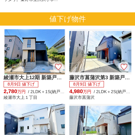
値下げ物件
綾瀬市大上12期 新築戸建 全2棟
藤沢市菖蒲沢第3 新築戸建 全6棟
8月9日 値下げ
8月9日 値下げ
2,780
4,980
万円
/ 2LDK＋1S(納戸) / 92.33㎡
万円
/ 2LDK＋2S(納戸) / 105.16㎡
綾瀬市大上１丁目
藤沢市菖蒲沢