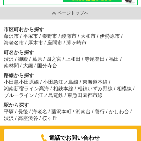
ページトップへ
市区町村から探す
藤沢市
/
平塚市
/
秦野市
/
綾瀬市
/
大和市
/
伊勢原市
/
海老名市
/
厚木市
/
座間市
/
茅ヶ崎市
町名から探す
渋沢
/
御殿
/
葛原
/
四之宮
/
上和田
/
寺尾釜田
/
福田
/
南林間
/
大鋸
/
国分寺台
路線から探す
小田急小田原線
/
小田急江ノ島線
/
東海道本線
/
湘南新宿ライン高海
/
相鉄本線
/
相鉄いずみ野線
/
相模線
/
ブルーライン
/
江ノ島電鉄
/
東急田園都市線
駅から探す
平塚
/
長後
/
海老名
/
藤沢本町
/
湘南台
/
善行
/
かしわ台
/
渋沢
/
高座渋谷
/
桜ヶ丘
電話でお問い合わせ