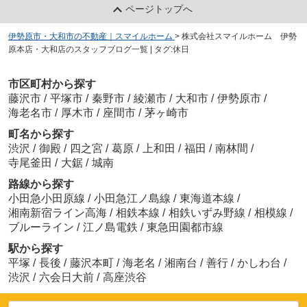
ページトップへ
伊勢原市・大和市の不動産｜スマイルホーム
>
株式会社スマイルホーム 伊勢
原本店・大和店のスタッフブログ一覧 | タグ:休日
市区町村から探す
藤沢市
/
平塚市
/
秦野市
/
綾瀬市
/
大和市
/
伊勢原市
/
海老名市
/
厚木市
/
座間市
/
茅ヶ崎市
町名から探す
渋沢
/
御殿
/
四之宮
/
葛原
/
上和田
/
福田
/
南林間
/
寺尾釜田
/
大鋸
/
城南
路線から探す
小田急小田原線
/
小田急江ノ島線
/
東海道本線
/
湘南新宿ライン高海
/
相鉄本線
/
相鉄いずみ野線
/
相模線
/
ブルーライン
/
江ノ島電鉄
/
東急田園都市線
駅から探す
平塚
/
長後
/
藤沢本町
/
海老名
/
湘南台
/
善行
/
かしわ台
/
渋沢
/
六会日大前
/
高座渋谷