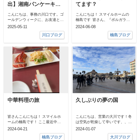
出】湘南パンケーキで
てます？
味わう、キャラメルバ
こんにちは、事務の川口です。ゴ
こんにちは！ スマイルホームの
ナナ＆エスプレッソム
ールデンウィークに、お友達と一
楠島です 皆さん、『ボルガライ
ースの極上パンケーキ
緒に「湘南パンケーキ 」へ。お
ス』って食べ物ご...
2025-05-11
2024-06-08
目当ては、...
川口ブログ
楠島ブログ
中華料理の旅
久しぶりの夢の国
皆さんこんにちは！ スマイルホ
こんにちは、営業の大川です！冬
ームの楠島です！ ここ最近中華
は空気が乾燥して辛いです、、保
料理にハマっていまして、 この...
湿ケアは大切ですね！先日、1月2
2024-04-21
2024-01-07
日のお正...
楠島ブログ
大川ブログ