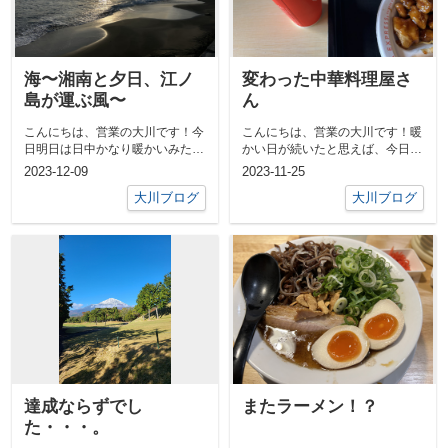
海〜湘南と夕日、江ノ
変わった中華料理屋さ
島が運ぶ風〜
ん
こんにちは、営業の大川です！今
こんにちは、営業の大川です！暖
日明日は日中かなり暖かいみたい
かい日が続いたと思えば、今日は
ですね！最近寒かったので嬉しい
一気に寒くなりましたね(>_
2023-12-09
2023-11-25
です(^^...
大川ブログ
大川ブログ
達成ならずでし
またラーメン！？
た・・・。