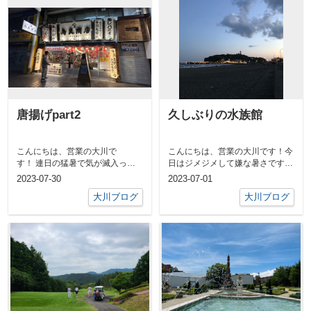
唐揚げpart2
久しぶりの水族館
こんにちは、営業の大川で
こんにちは、営業の大川です！今
す！ 連日の猛暑で気が滅入って
日はジメジメして嫌な暑さですね
しまいますね(>_
( ´ㅁ` ; )水分をしっかり取りまし...
2023-07-30
2023-07-01
大川ブログ
大川ブログ