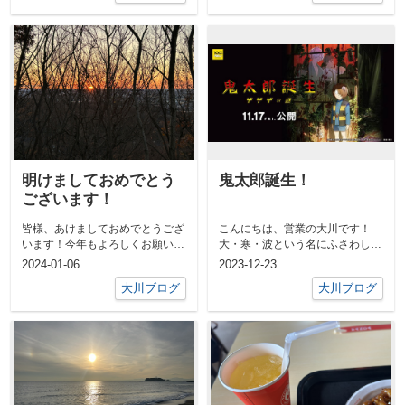
明けましておめでとう
鬼太郎誕生！
ございます！
皆様、あけましておめでとうござ
こんにちは、営業の大川です！
います！今年もよろしくお願いい
大・寒・波という名にふさわしい
たします！2024年、私は厄年で
寒さですね、年末年始はしっかり
2024-01-06
2023-12-23
あり年男...
寒さ対策をし...
大川ブログ
大川ブログ