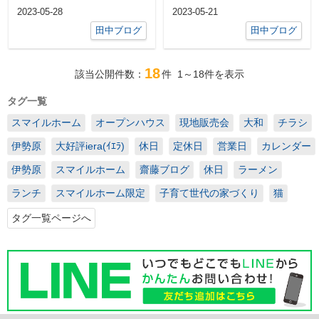
ウトレットに寄った時お腹が空い
あり、仲間たちと計画を立て、3
2023-05-28
2023-05-21
ていたので...
年ぶりに山...
田中ブログ
田中ブログ
18
該当公開件数：
件
1～18
件を表示
タグ一覧
スマイルホーム
オープンハウス
現地販売会
大和
チラシ
伊勢原
大好評iera(ｲｴﾗ)
休日
定休日
営業日
カレンダー
伊勢原
スマイルホーム
齋藤ブログ
休日
ラーメン
ランチ
スマイルホーム限定
子育て世代の家づくり
猫
タグ一覧ページへ