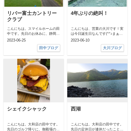
リバー富士カントリー
4年ぶりの絶叫！
クラブ
こんにちは。スマイルホームの田
こんにちは、営業の大川です！実
中です。先日のお休みに、静岡県
は今日誕生日なんです(^^♪まぁ年
までゴルフに行ってきました‼天
は重ねたくないのですが、、先日
2023-06-25
2023-06-10
気は曇天で...
のお休...
田中ブログ
大川ブログ
シェイクシャック
西湖
こんにちは。大和店の田中です。
こんにちは。大和店の田中です。
先日のゴルフ帰りに、御殿場のア
先日の定休日が連休だったことも