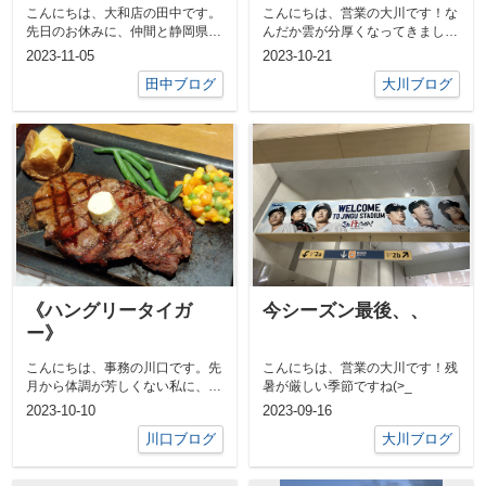
こんにちは、大和店の田中です。
こんにちは、営業の大川です！な
先日のお休みに、仲間と静岡県に
んだか雲が分厚くなってきました
ある富士の杜ゴルフクラブへ行っ
ね、、寒暖差に注意です！えー、
2023-11-05
2023-10-21
てきました...
タイトル通...
田中ブログ
大川ブログ
《ハングリータイガ
今シーズン最後、、
ー》
こんにちは、事務の川口です。先
こんにちは、営業の大川です！残
月から体調が芳しくない私に、友
暑が厳しい季節ですね(>_
達が《ハングリータイガー》のス
2023-10-10
2023-09-16
テーキをご...
川口ブログ
大川ブログ