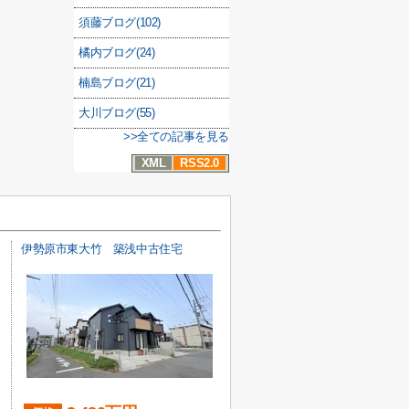
須藤ブログ(102)
橘内ブログ(24)
楠島ブログ(21)
大川ブログ(55)
>>全ての記事を見る
XML
RSS2.0
伊勢原市東大竹 築浅中古住宅