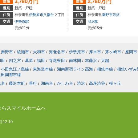
3,780万円
2,780万円
価格
価格
種別
新築一戸建
種別
新築一戸建
住所
神奈川県
伊勢原市
八幡台
２丁目
住所
神奈川県
秦野市
渋沢
交通
伊勢原駅
交通
渋沢駅
徒歩21分
徒歩28分
秦野市
/
綾瀬市
/
大和市
/
海老名市
/
伊勢原市
/
厚木市
/
茅ヶ崎市
/
座間市
和田
/
四之宮
/
葛原
/
福田
/
寺尾釜田
/
南林間
/
本藤沢
/
大鋸
小田急江ノ島線
/
東海道本線
/
湘南新宿ライン高海
/
相鉄本線
/
相鉄いずみ
急田園都市線
老名
/
藤沢本町
/
善行
/
湘南台
/
かしわ台
/
渋沢
/
高座渋谷
/
桜ヶ丘
ならスマイルホームへ
12-10