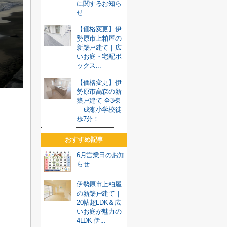
に関するお知ら
せ
【価格変更】伊
勢原市上粕屋の
新築戸建て｜広
いお庭・宅配ボ
ックス...
【価格変更】伊
勢原市高森の新
築戸建て 全3棟
｜成瀬小学校徒
歩7分！...
おすすめ記事
6月営業日のお知
らせ
伊勢原市上粕屋
の新築戸建て｜
20帖超LDK＆広
いお庭が魅力の
4LDK 伊...