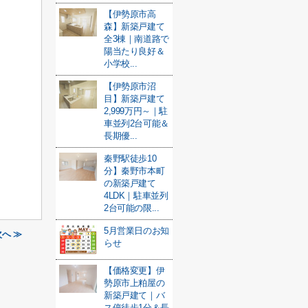
【伊勢原市高
森】新築戸建て
全3棟｜南道路で
陽当たり良好＆
小学校...
【伊勢原市沼
目】新築戸建て
2,999万円～｜駐
車並列2台可能＆
長期優...
秦野駅徒歩10
分】秦野市本町
の新築戸建て
4LDK｜駐車並列
2台可能の限...
5月営業日のお知
へ ≫
らせ
【価格変更】伊
勢原市上粕屋の
新築戸建て｜バ
ス停徒歩1分＆長