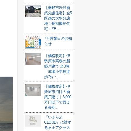
【秦野市渋沢新
築分譲住宅】全5
区画の大型分譲
地！長期優良住
宅・ZE...
7月営業日のお知
らせ
【価格改定】伊
勢原市高森の新
築戸建て 全3棟
｜成瀬小学校徒
歩7分・...
【価格改定】伊
勢原市沼目の新
築戸建て｜3,000
万円以下で買え
る長期...
『いえらぶ
CLOUD』に対す
る不正アクセス