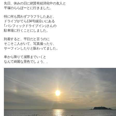
先日、休みの日に絶賛有給消化中の友人と
平塚のららぽーとに行きました。
特に何も買わずフラフラしたあと、
ドライブがてら134号線沿いにある
｢パシフィックドライブイン｣さんの
駐車場に行くことにしました。
到着すると、平日だと言うのに
そこそこ人がいて、写真撮ったり、
サーフィンしたりと賑わってました。
車から降りて崖際までいくと
なんて綺麗な景色でしょう、、