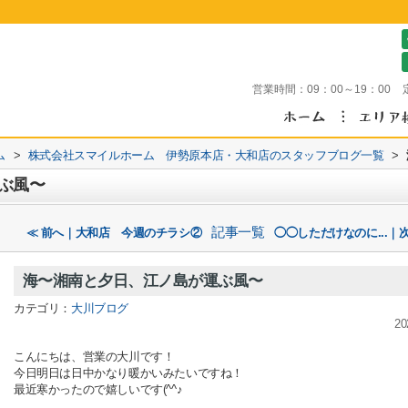
営業時間：
09：00～19：00
ム
>
株式会社スマイルホーム 伊勢原本店・大和店のスタッフブログ一覧
>
ぶ風〜
記事一覧
≪ 前へ｜大和店 今週のチラシ②
◯◯しただけなのに...｜次
海〜湘南と夕日、江ノ島が運ぶ風〜
カテゴリ：
大川ブログ
20
こんにちは、営業の大川です！
今日明日は日中かなり暖かいみたいですね！
最近寒かったので嬉しいです(^^♪