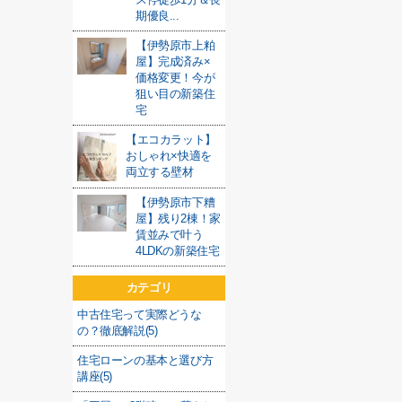
期優良...
【伊勢原市上粕
屋】完成済み×
価格変更！今が
狙い目の新築住
宅
【エコカラット】
おしゃれ×快適を
両立する壁材
【伊勢原市下糟
屋】残り2棟！家
賃並みで叶う
4LDKの新築住宅
カテゴリ
中古住宅って実際どうな
の？徹底解説(5)
住宅ローンの基本と選び方
講座(5)