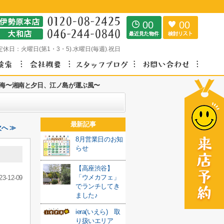
00
00
定休日：
火曜日(第1・3・5).水曜日(毎週).祝日
海〜湘南と夕日、江ノ島が運ぶ風〜
最新記事
へ ≫
8月営業日のお知
らせ
【高座渋谷】
「ウメカフェ」
23-12-09
でランチしてき
ました♪
iera(いえら) 取
り扱いエリア