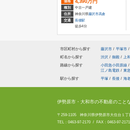
4,390万円
価格
種別
中古一戸建
住所
神奈川県
藤沢市
高倉
交通
長後駅
徒歩4分
市区町村から探す
藤沢市
/
平塚市
/
町名から探す
渋沢
/
御殿
/
上
路線から探す
小田急小田原線
/
江ノ島電鉄
/
東
駅から探す
平塚
/
長後
/
海
伊勢原市・大和市の不動産のこと
〒259-1105 神奈川県伊勢原市大住台１丁目
TEL：0463-97-2170 / FAX：0463-97-2171