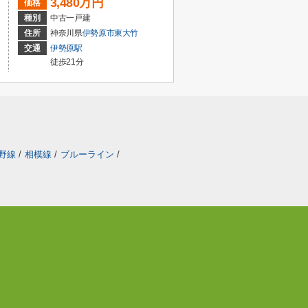
3,480万円
価格
種別
中古一戸建
住所
神奈川県
伊勢原市
東大竹
交通
伊勢原駅
徒歩21分
野線
/
相模線
/
ブルーライン
/