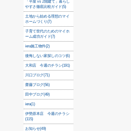
「平屋 vs 2階建て」暮らし
やすさ徹底比較ガイド(5)
土地から始める理想のマイ
ホームづくり(7)
子育て世代のためのマイホ
ーム成功ガイド(7)
iera施工物件(2)
後悔しない家探しのコツ(6)
大和店 今週のチラシ(191)
川口ブログ(71)
齋藤ブログ(56)
田中ブログ(49)
iera(1)
伊勢原本店 今週のチラシ
(115)
お知らせ(49)