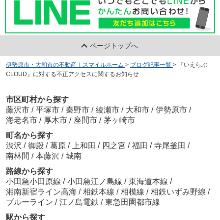
ページトップへ
伊勢原市・大和市の不動産｜スマイルホーム
>
ブログ記事一覧
>
『いえらぶ
CLOUD』に対する不正アクセスに関するお知らせ
市区町村から探す
藤沢市
/
平塚市
/
秦野市
/
綾瀬市
/
大和市
/
伊勢原市
/
海老名市
/
厚木市
/
座間市
/
茅ヶ崎市
町名から探す
渋沢
/
御殿
/
葛原
/
上和田
/
四之宮
/
福田
/
寺尾釜田
/
南林間
/
本藤沢
/
城南
路線から探す
小田急小田原線
/
小田急江ノ島線
/
東海道本線
/
湘南新宿ライン高海
/
相鉄本線
/
相模線
/
相鉄いずみ野線
/
ブルーライン
/
江ノ島電鉄
/
東急田園都市線
駅から探す