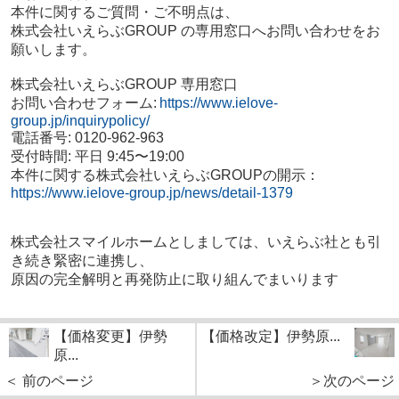
本件に関するご質問・ご不明点は、
株式会社いえらぶGROUP の専用窓口へお問い合わせをお
願いします。
株式会社いえらぶ
GROUP
専用窓口
お問い合わせフォーム
:
https://www.ielove-
group.jp/inquirypolicy/
電話番号
: 0120-962-963
受付時間
:
平日
9:45
〜
19:00
本件に関する株式会社いえらぶ
GROUP
の開示：
https://www.ielove-group.jp/news/detail-1379
株式会社スマイルホームとしましては、いえらぶ社とも引
き続き緊密に連携し、
原因の完全解明と再発防止に取り組んでまいります
【価格変更】伊勢
【価格改定】伊勢原...
原...
＜ 前のページ
＞次のページ