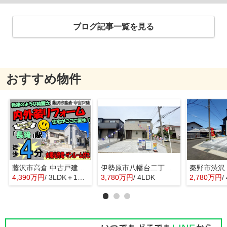
ブログ記事一覧を見る
おすすめ物件
藤沢市高倉 中古戸建 全1棟
伊勢原市八幡台二丁目 全３棟 新築住宅
4,390万円
/ 3LDK＋1S(納戸)
3,780万円
/ 4LDK
2,780万円
/