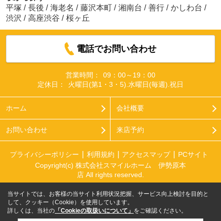
平塚
/
長後
/
海老名
/
藤沢本町
/
湘南台
/
善行
/
かしわ台
/
渋沢
/
高座渋谷
/
桜ヶ丘
電話でお問い合わせ
営業時間：
09：00～19：00
定休日：
火曜日(第1・3・5).水曜日(毎週).祝日
ホーム
会社概要
お問い合わせ
来店予約
プライバシーポリシー
利用規約
アクセスマップ
PCサイト
Copyright(c) 株式会社スマイルホーム 伊勢原本
店 All rights reserved.
当サイトでは、お客様の当サイト利用状況把握、サービス向上検討を目的と
して、クッキー（Cookie）を使用しています。
詳しくは、当社の
「Cookieの取扱いについて」
をご確認ください。