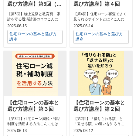
選び方講座】第5回（最
選び方講座】第４回
終回）
【第5回】繰上返済と教育費、家
【第4回】住宅ローン審査でよく
計を守る返済計画のコツこんにち
見られるポイントとは？こんにち
は、スマイルホームの須藤です。
は、スマイルホームの須藤です。
2025-06-15
2025-06-14
住宅ローン...
住宅ローン...
住宅ローンの基本と選び方
住宅ローンの基本と選び方
講座
講座
【住宅ローンの基本と
【住宅ローンの基本と
選び方講座】第３回
選び方講座】第２回
【第3回】住宅ローン減税・補助
【第2回】「借りられる額」と
制度を活用する方法こんにちは、
「返せる額」の違いを知ろうこん
スマイルホームの須藤です。住宅
にちは、スマイルホームの須藤で
2025-06-13
2025-06-12
ローンを組...
す。住宅ロー...