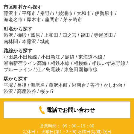
市区町村から探す
藤沢市
/
平塚市
/
秦野市
/
綾瀬市
/
大和市
/
伊勢原市
/
海老名市
/
厚木市
/
座間市
/
茅ヶ崎市
町名から探す
渋沢
/
御殿
/
葛原
/
上和田
/
四之宮
/
福田
/
寺尾釜田
/
南林間
/
本藤沢
/
城南
路線から探す
小田急小田原線
/
小田急江ノ島線
/
東海道本線
/
湘南新宿ライン高海
/
相鉄本線
/
相模線
/
相鉄いずみ野線
/
ブルーライン
/
江ノ島電鉄
/
東急田園都市線
駅から探す
平塚
/
長後
/
海老名
/
藤沢本町
/
湘南台
/
善行
/
かしわ台
/
渋沢
/
高座渋谷
/
桜ヶ丘
電話でお問い合わせ
営業時間：
09：00～19：00
定休日：
火曜日(第1・3・5).水曜日(毎週).祝日