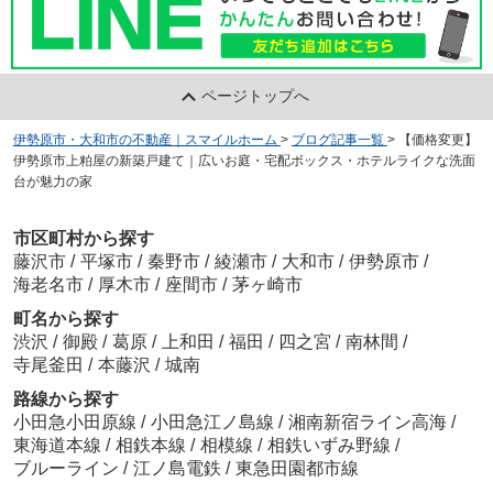
ページトップへ
伊勢原市・大和市の不動産｜スマイルホーム
>
ブログ記事一覧
>
【価格変更】
伊勢原市上粕屋の新築戸建て｜広いお庭・宅配ボックス・ホテルライクな洗面
台が魅力の家
市区町村から探す
藤沢市
/
平塚市
/
秦野市
/
綾瀬市
/
大和市
/
伊勢原市
/
海老名市
/
厚木市
/
座間市
/
茅ヶ崎市
町名から探す
渋沢
/
御殿
/
葛原
/
上和田
/
福田
/
四之宮
/
南林間
/
寺尾釜田
/
本藤沢
/
城南
路線から探す
小田急小田原線
/
小田急江ノ島線
/
湘南新宿ライン高海
/
東海道本線
/
相鉄本線
/
相模線
/
相鉄いずみ野線
/
ブルーライン
/
江ノ島電鉄
/
東急田園都市線