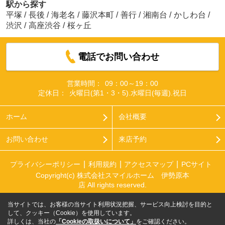
駅から探す
平塚
/
長後
/
海老名
/
藤沢本町
/
善行
/
湘南台
/
かしわ台
/
渋沢
/
高座渋谷
/
桜ヶ丘
電話でお問い合わせ
営業時間：
09：00～19：00
定休日：
火曜日(第1・3・5).水曜日(毎週).祝日
ホーム
会社概要
お問い合わせ
来店予約
プライバシーポリシー
利用規約
アクセスマップ
PCサイト
Copyright(c) 株式会社スマイルホーム 伊勢原本
店 All rights reserved.
当サイトでは、お客様の当サイト利用状況把握、サービス向上検討を目的と
して、クッキー（Cookie）を使用しています。
詳しくは、当社の
「Cookieの取扱いについて」
をご確認ください。