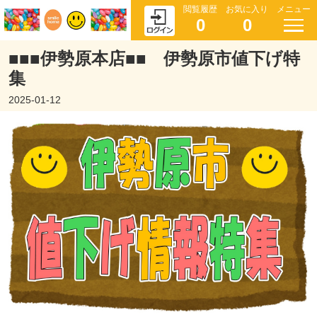
閲覧履歴
お気に入り
メニュー
0
0
■■■伊勢原本店■■ 伊勢原市値下げ特
集
2025-01-12