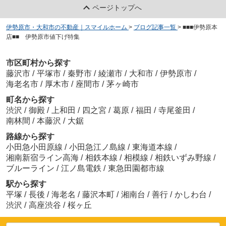
ページトップへ
伊勢原市・大和市の不動産｜スマイルホーム
>
ブログ記事一覧
>
■■■伊勢原本
店■■ 伊勢原市値下げ特集
市区町村から探す
藤沢市
/
平塚市
/
秦野市
/
綾瀬市
/
大和市
/
伊勢原市
/
海老名市
/
厚木市
/
座間市
/
茅ヶ崎市
町名から探す
渋沢
/
御殿
/
上和田
/
四之宮
/
葛原
/
福田
/
寺尾釜田
/
南林間
/
本藤沢
/
大鋸
路線から探す
小田急小田原線
/
小田急江ノ島線
/
東海道本線
/
湘南新宿ライン高海
/
相鉄本線
/
相模線
/
相鉄いずみ野線
/
ブルーライン
/
江ノ島電鉄
/
東急田園都市線
駅から探す
平塚
/
長後
/
海老名
/
藤沢本町
/
湘南台
/
善行
/
かしわ台
/
渋沢
/
高座渋谷
/
桜ヶ丘