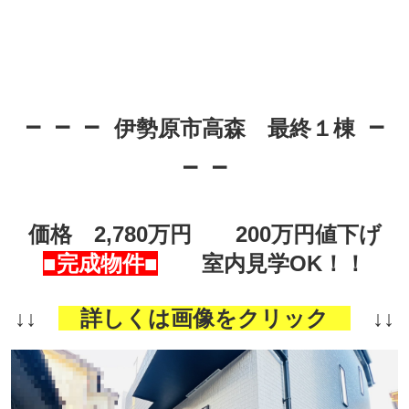
－－－
－
伊勢原市高森 最終１
棟
－－
価格 2,780万円 200万円値下げ
■完成物件■
室内見学OK！！
↓↓
詳しくは画像をクリック
↓↓