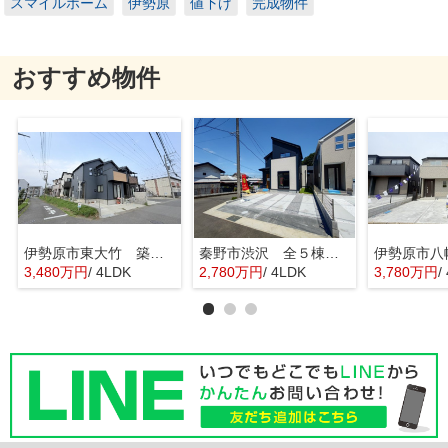
スマイルホーム
伊勢原
値下げ
完成物件
おすすめ物件
伊勢原市東大竹 築浅中古住宅
秦野市渋沢 全５棟 新築住宅
3,480万円
/ 4LDK
2,780万円
/ 4LDK
3,780万円
/