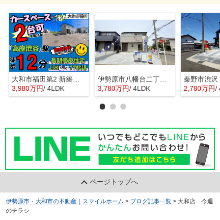
大和市福田第2 新築戸建 全10棟
伊勢原市八幡台二丁目 全３棟 新築住宅
3,980万円
/ 4LDK
3,780万円
/ 4LDK
2,780万円
/
ページトップへ
伊勢原市・大和市の不動産｜スマイルホーム
>
ブログ記事一覧
>
大和店 今週
のチラシ