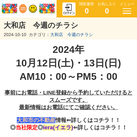
閲覧履歴
お気に入り
メニュー
0
0
大和店 今週のチラシ
2024-10-10
カテゴリ：
大和店 今週のチラシ
2024年
10月12日(土)・13日(日)
AM10：00～PM5：00
事前にお電話・LINE登録から予約していただけると
スムーズです。
最新情報はお電話にてご確認ください。
大和市の不動産
情報⇐詳しくはコチラ！！
◎
当社限定
◎
iera(イエラ)
⇐詳しくはコチラ！！