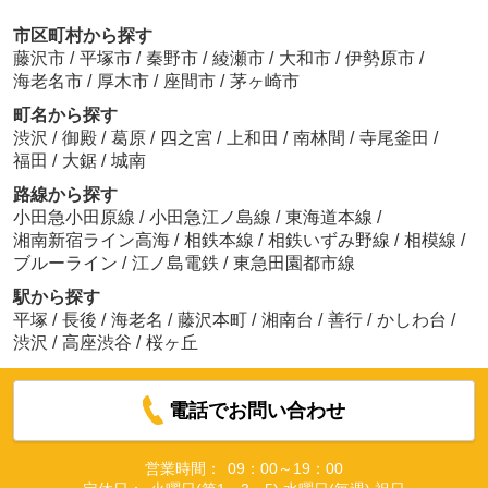
市区町村から探す
藤沢市
/
平塚市
/
秦野市
/
綾瀬市
/
大和市
/
伊勢原市
/
海老名市
/
厚木市
/
座間市
/
茅ヶ崎市
町名から探す
渋沢
/
御殿
/
葛原
/
四之宮
/
上和田
/
南林間
/
寺尾釜田
/
福田
/
大鋸
/
城南
路線から探す
小田急小田原線
/
小田急江ノ島線
/
東海道本線
/
湘南新宿ライン高海
/
相鉄本線
/
相鉄いずみ野線
/
相模線
/
ブルーライン
/
江ノ島電鉄
/
東急田園都市線
駅から探す
平塚
/
長後
/
海老名
/
藤沢本町
/
湘南台
/
善行
/
かしわ台
/
渋沢
/
高座渋谷
/
桜ヶ丘
電話でお問い合わせ
営業時間：
09：00～19：00