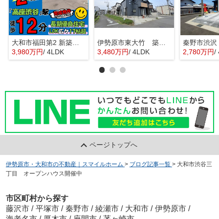
大和市福田第2 新築戸建 全10棟
伊勢原市東大竹 築浅中古住宅
3,980万円
/ 4LDK
3,480万円
/ 4LDK
2,780万円
/
ページトップへ
伊勢原市・大和市の不動産｜スマイルホーム
>
ブログ記事一覧
>
大和市渋谷三
丁目 オープンハウス開催中
市区町村から探す
藤沢市
/
平塚市
/
秦野市
/
綾瀬市
/
大和市
/
伊勢原市
/
海老名市
/
厚木市
/
座間市
/
茅ヶ崎市