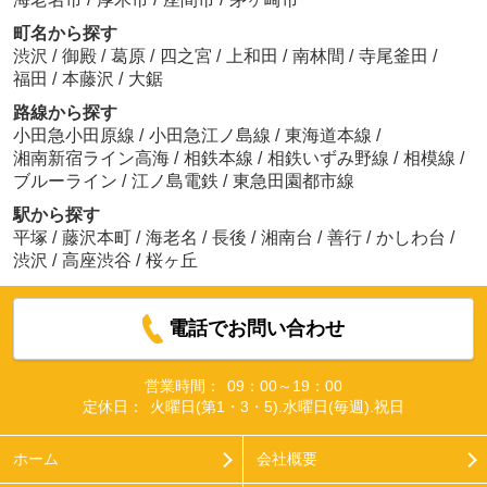
町名から探す
渋沢
/
御殿
/
葛原
/
四之宮
/
上和田
/
南林間
/
寺尾釜田
/
福田
/
本藤沢
/
大鋸
路線から探す
小田急小田原線
/
小田急江ノ島線
/
東海道本線
/
湘南新宿ライン高海
/
相鉄本線
/
相鉄いずみ野線
/
相模線
/
ブルーライン
/
江ノ島電鉄
/
東急田園都市線
駅から探す
平塚
/
藤沢本町
/
海老名
/
長後
/
湘南台
/
善行
/
かしわ台
/
渋沢
/
高座渋谷
/
桜ヶ丘
電話でお問い合わせ
営業時間：
09：00～19：00
定休日：
火曜日(第1・3・5).水曜日(毎週).祝日
ホーム
会社概要