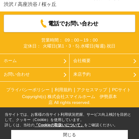
渋沢
/
高座渋谷
/
桜ヶ丘
電話でお問い合わせ
営業時間：
09：00～19：00
定休日：
火曜日(第1・3・5).水曜日(毎週).祝日
ホーム
会社概要
お問い合わせ
来店予約
プライバシーポリシー
利用規約
アクセスマップ
PCサイト
Copyright(c) 株式会社スマイルホーム 伊勢原本
店 All rights reserved.
当サイトでは、お客様の当サイト利用状況把握、サービス向上検討を目的と
して、クッキー（Cookie）を使用しています。
詳しくは、当社の
「Cookieの取扱いについて」
をご確認ください。
閉じる