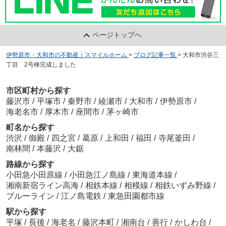
ページトップへ
伊勢原市・大和市の不動産｜スマイルホーム
>
ブログ記事一覧
>
大和市渋谷三
丁目 2号棟完成しました
市区町村から探す
藤沢市
/
平塚市
/
秦野市
/
綾瀬市
/
大和市
/
伊勢原市
/
海老名市
/
厚木市
/
座間市
/
茅ヶ崎市
町名から探す
渋沢
/
御殿
/
四之宮
/
葛原
/
上和田
/
福田
/
寺尾釜田
/
南林間
/
本藤沢
/
大鋸
路線から探す
小田急小田原線
/
小田急江ノ島線
/
東海道本線
/
湘南新宿ライン高海
/
相鉄本線
/
相模線
/
相鉄いずみ野線
/
ブルーライン
/
江ノ島電鉄
/
東急田園都市線
駅から探す
平塚
/
長後
/
海老名
/
藤沢本町
/
湘南台
/
善行
/
かしわ台
/