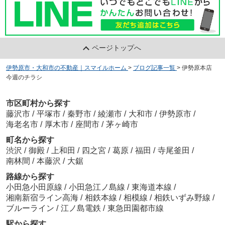
ページトップへ
伊勢原市・大和市の不動産｜スマイルホーム
>
ブログ記事一覧
>
伊勢原本店
今週のチラシ
市区町村から探す
藤沢市
/
平塚市
/
秦野市
/
綾瀬市
/
大和市
/
伊勢原市
/
海老名市
/
厚木市
/
座間市
/
茅ヶ崎市
町名から探す
渋沢
/
御殿
/
上和田
/
四之宮
/
葛原
/
福田
/
寺尾釜田
/
南林間
/
本藤沢
/
大鋸
路線から探す
小田急小田原線
/
小田急江ノ島線
/
東海道本線
/
湘南新宿ライン高海
/
相鉄本線
/
相模線
/
相鉄いずみ野線
/
ブルーライン
/
江ノ島電鉄
/
東急田園都市線
駅から探す