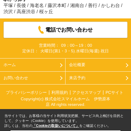
平塚
/
長後
/
海老名
/
藤沢本町
/
湘南台
/
善行
/
かしわ台
/
渋沢
/
高座渋谷
/
桜ヶ丘
電話でお問い合わせ
営業時間：
09：00～19：00
定休日：
火曜日(第1・3・5).水曜日(毎週).祝日
ホーム
会社概要
お問い合わせ
来店予約
プライバシーポリシー
利用規約
アクセスマップ
PCサイト
Copyright(c) 株式会社スマイルホーム 伊勢原本
店 All rights reserved.
当サイトでは、お客様の当サイト利用状況把握、サービス向上検討を目的と
して、クッキー（Cookie）を使用しています。
詳しくは、当社の
「Cookieの取扱いについて」
をご確認ください。