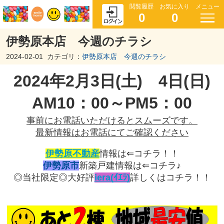
閲覧履歴
お気に入り
メニュー
0
0
伊勢原本店 今週のチラシ
2024-02-01
カテゴリ：
伊勢原本店 今週のチラシ
2024年2
月3
日(土) 4
日(日)
AM10：00～PM5：00
事前にお電話いただけるとスムーズです。
最新情報はお電話にてご確認ください
伊勢原不動産
情報は⇐コチラ！！
伊勢原市
新築戸建情報は⇐コチラ♪
◎当社限定◎大好評
iera(ｲｴﾗ)
詳しくはコチラ！！