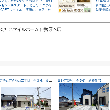
来店をいただいたお客様限定で、 特別
5：00
レゼントをスタートしました！ その名
新情報は
SECRET ファイル」 実際にご来店いた
動産情報は
式会社スマイルホーム 伊勢原本店
伊勢原市八幡台二丁目 全３棟 新築住宅
秦野市渋沢 全５棟 新築住宅