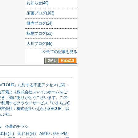
お知らせ(49)
須藤ブログ(103)
橘内ブログ(24)
楠島ブログ(21)
大川ブログ(55)
>>全ての記事を見る
XML
RSS2.0
『いえらぶCLOUD』に対する不正アクセスに関するお知らせ
位平素より株式会社スマイルホームをご
だき、誠にありがとうございます。この
が利用するクラウドサービス『いえらぶC
(運営会社：株式会社いえらぶGROUP、以
ぶ社...
店 今週のチラシ
月31日(土) 6月1日(日) AM10：00～PM