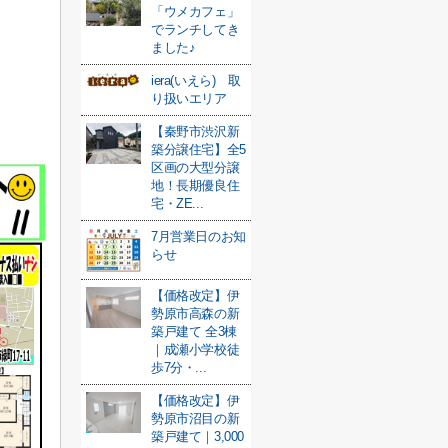
「ウメカフェ」
でランチしてき
ました♪
iera(いえら) 取
り扱いエリア
【秦野市渋沢新
築分譲住宅】全5
区画の大型分譲
地！長期優良住
宅・ZE...
7月営業日のお知
らせ
【価格改定】伊
勢原市高森の新
築戸建て 全3棟
｜成瀬小学校徒
歩7分・...
【価格改定】伊
勢原市沼目の新
築戸建て｜3,000