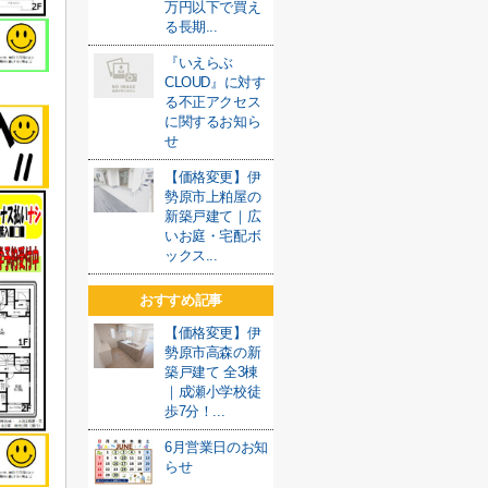
万円以下で買え
る長期...
『いえらぶ
CLOUD』に対す
る不正アクセス
に関するお知ら
せ
【価格変更】伊
勢原市上粕屋の
新築戸建て｜広
いお庭・宅配ボ
ックス...
おすすめ記事
【価格変更】伊
勢原市高森の新
築戸建て 全3棟
｜成瀬小学校徒
歩7分！...
6月営業日のお知
らせ