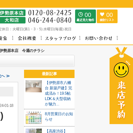
00
00
定休日：
火曜日(第1・3・5).水曜日(毎週).祝日
伊勢原本店 今週のチラシ
最新記事
へ ≫
【伊勢原市八幡
台 新築戸建】完
成済み！19.5帖
LDK＆大型収納
が魅力...
24-01-18
)
8月営業日のお知
らせ
【高座渋谷】