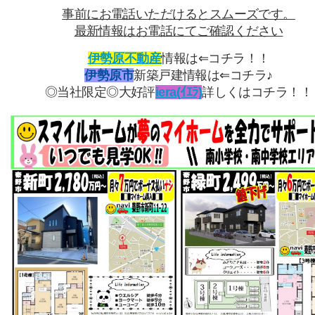
事前にお電話いただけるとスムーズです。
最新情報はお電話にてご確認ください
伊勢原不動産
情報は⇐コチラ！！
伊勢原市
新築戸建情報は⇐コチラ♪
◎当社限定◎大好評
iera(ｲｴﾗ)
詳しくはコチラ！！