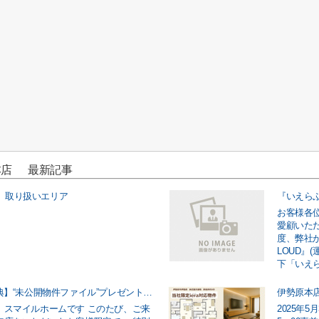
本店 最新記事
ら) 取り扱いエリア
お客様各
愛顧いた
度、弊社
LOUD』
下「いえら
️【ご来店特典】“未公開物件ファイル”プレゼント開始！
伊勢原本
、スマイルホームです このたび、ご来
2025年5