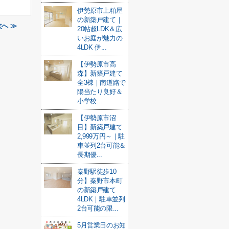
伊勢原市上粕屋
の新築戸建て｜
へ ≫
20帖超LDK＆広
いお庭が魅力の
4LDK 伊...
【伊勢原市高
森】新築戸建て
全3棟｜南道路で
陽当たり良好＆
小学校...
【伊勢原市沼
目】新築戸建て
2,999万円～｜駐
車並列2台可能＆
長期優...
秦野駅徒歩10
分】秦野市本町
の新築戸建て
4LDK｜駐車並列
2台可能の限...
5月営業日のお知