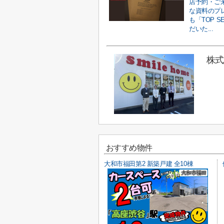
店予約・ご
な資料のプ
も「TOP 
だいた...
株
おすすめ物件
大和市福田第2 新築戸建 全10棟