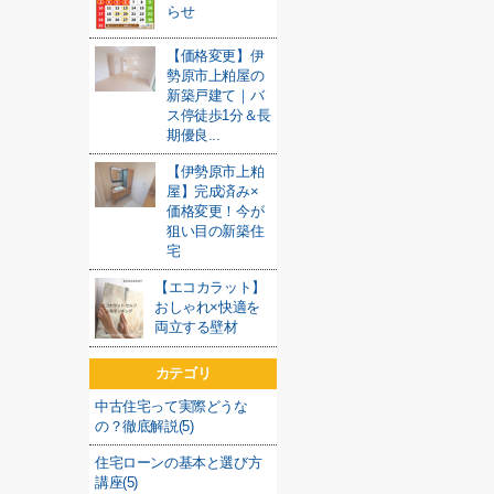
らせ
【価格変更】伊
勢原市上粕屋の
新築戸建て｜バ
ス停徒歩1分＆長
期優良...
【伊勢原市上粕
屋】完成済み×
価格変更！今が
狙い目の新築住
宅
【エコカラット】
おしゃれ×快適を
両立する壁材
カテゴリ
中古住宅って実際どうな
の？徹底解説(5)
住宅ローンの基本と選び方
講座(5)