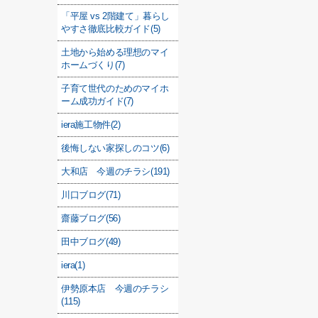
「平屋 vs 2階建て」暮らし
やすさ徹底比較ガイド(5)
土地から始める理想のマイ
ホームづくり(7)
子育て世代のためのマイホ
ーム成功ガイド(7)
iera施工物件(2)
後悔しない家探しのコツ(6)
大和店 今週のチラシ(191)
川口ブログ(71)
齋藤ブログ(56)
田中ブログ(49)
iera(1)
伊勢原本店 今週のチラシ
(115)