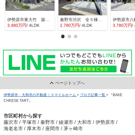
伊勢原市東大竹 築浅中古住宅
秦野市渋沢 全５棟 新築住宅
3,480万円
/ 4LDK
2,780万円
/ 4LDK
3,780万円
/
ページトップへ
伊勢原市・大和市の不動産｜スマイルホーム
>
ブログ記事一覧
>
『BAKE
CHEESE TART』
市区町村から探す
藤沢市
/
平塚市
/
秦野市
/
綾瀬市
/
大和市
/
伊勢原市
/
海老名市
/
厚木市
/
座間市
/
茅ヶ崎市