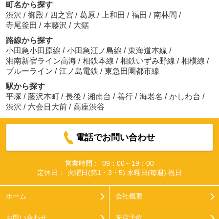
町名から探す
渋沢
/
御殿
/
四之宮
/
葛原
/
上和田
/
福田
/
南林間
/
寺尾釜田
/
本藤沢
/
大鋸
路線から探す
小田急小田原線
/
小田急江ノ島線
/
東海道本線
/
湘南新宿ライン高海
/
相鉄本線
/
相鉄いずみ野線
/
相模線
/
ブルーライン
/
江ノ島電鉄
/
東急田園都市線
駅から探す
平塚
/
藤沢本町
/
長後
/
湘南台
/
善行
/
海老名
/
かしわ台
/
渋沢
/
六会日大前
/
高座渋谷
電話でお問い合わせ
営業時間：
09：00～19：00
定休日：
火曜日(第1・3・5).水曜日(毎週).祝日
ホーム
会社概要
お問い合わせ
来店予約