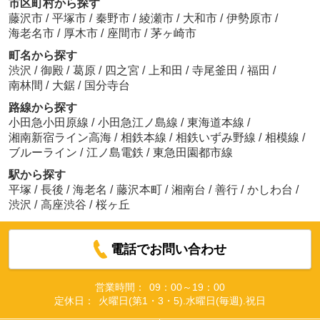
市区町村から探す
藤沢市
/
平塚市
/
秦野市
/
綾瀬市
/
大和市
/
伊勢原市
/
海老名市
/
厚木市
/
座間市
/
茅ヶ崎市
町名から探す
渋沢
/
御殿
/
葛原
/
四之宮
/
上和田
/
寺尾釜田
/
福田
/
南林間
/
大鋸
/
国分寺台
路線から探す
小田急小田原線
/
小田急江ノ島線
/
東海道本線
/
湘南新宿ライン高海
/
相鉄本線
/
相鉄いずみ野線
/
相模線
/
ブルーライン
/
江ノ島電鉄
/
東急田園都市線
駅から探す
平塚
/
長後
/
海老名
/
藤沢本町
/
湘南台
/
善行
/
かしわ台
/
渋沢
/
高座渋谷
/
桜ヶ丘
電話でお問い合わせ
営業時間：
09：00～19：00
定休日：
火曜日(第1・3・5).水曜日(毎週).祝日