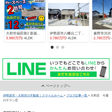
大和市福田第2 新築戸建 全10棟
伊勢原市八幡台二丁目 全３棟 新築住宅
3,980万円
/ 4LDK
3,780万円
/ 4LDK
2,780万円
/
ページトップへ
伊勢原市・大和市の不動産｜スマイルホーム
>
ブログ記事一覧
>
大和店 今週
のチラシ②