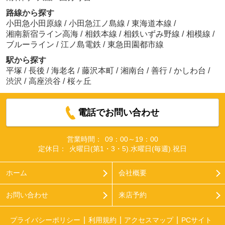
路線から探す
小田急小田原線
/
小田急江ノ島線
/
東海道本線
/
湘南新宿ライン高海
/
相鉄本線
/
相鉄いずみ野線
/
相模線
/
ブルーライン
/
江ノ島電鉄
/
東急田園都市線
駅から探す
平塚
/
長後
/
海老名
/
藤沢本町
/
湘南台
/
善行
/
かしわ台
/
渋沢
/
高座渋谷
/
桜ヶ丘
電話でお問い合わせ
営業時間：
09：00～19：00
定休日：
火曜日(第1・3・5).水曜日(毎週).祝日
ホーム
会社概要
お問い合わせ
来店予約
プライバシーポリシー
利用規約
アクセスマップ
PCサイト