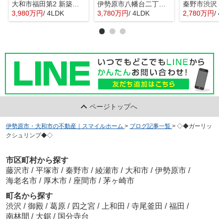
大和市福田第2 新築戸建 全10棟
伊勢原市八幡台二丁目 全３棟 新築住宅
3,980万円
/ 4LDK
3,780万円
/ 4LDK
2,780万円
/
ページトップへ
伊勢原市・大和市の不動産｜スマイルホーム
>
ブログ記事一覧
>
◇◆ガーリッ
クシュリンプ◆◇
市区町村から探す
藤沢市
/
平塚市
/
秦野市
/
綾瀬市
/
大和市
/
伊勢原市
/
海老名市
/
厚木市
/
座間市
/
茅ヶ崎市
町名から探す
渋沢
/
御殿
/
葛原
/
四之宮
/
上和田
/
寺尾釜田
/
福田
/
南林間
/
大鋸
/
国分寺台