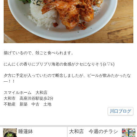
揚げているので、殻ごと食べられます。
にんにくの香りにプリプリ海老の食感がクセになりそう(≧▽≦)
夕方に予定が入っていたので断念しましたが、ビールが飲みたかったな
―！！
スマイルホーム 大和店
大和市 高座渋谷駅徒歩2分
不動産 新築 中古 土地
川口ブログ
睡蓮鉢
大和店 今週のチラシ