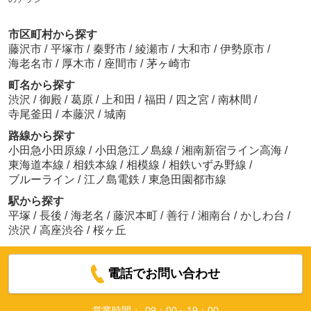
市区町村から探す
藤沢市
/
平塚市
/
秦野市
/
綾瀬市
/
大和市
/
伊勢原市
/
海老名市
/
厚木市
/
座間市
/
茅ヶ崎市
町名から探す
渋沢
/
御殿
/
葛原
/
上和田
/
福田
/
四之宮
/
南林間
/
寺尾釜田
/
本藤沢
/
城南
路線から探す
小田急小田原線
/
小田急江ノ島線
/
湘南新宿ライン高海
/
東海道本線
/
相鉄本線
/
相模線
/
相鉄いずみ野線
/
ブルーライン
/
江ノ島電鉄
/
東急田園都市線
駅から探す
平塚
/
長後
/
海老名
/
藤沢本町
/
善行
/
湘南台
/
かしわ台
/
渋沢
/
高座渋谷
/
桜ヶ丘
電話でお問い合わせ
営業時間：
09：00～19：00