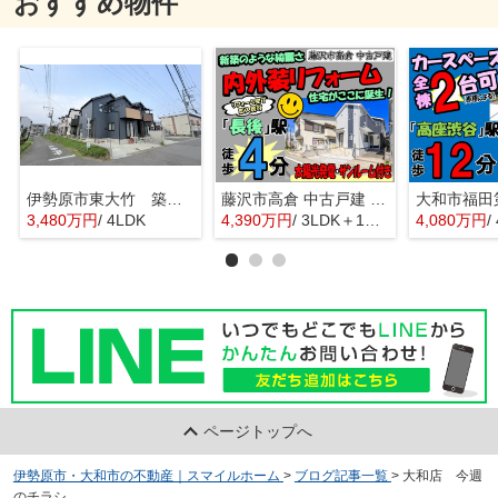
おすすめ物件
伊勢原市東大竹 築浅中古住宅
藤沢市高倉 中古戸建 全1棟
3,480万円
/ 4LDK
4,390万円
/ 3LDK＋1S(納戸)
4,080万円
/
ページトップへ
伊勢原市・大和市の不動産｜スマイルホーム
>
ブログ記事一覧
>
大和店 今週
のチラシ