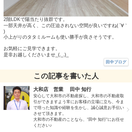
2階LDKで陽当たり抜群です。
一部天井が高く、この圧迫されない空間が良いですね( ´∀｀
)
小上がりのタタミルームも使い勝手が良さそうです。
お気軽にご見学できます。
是非お越しくださいませ_(._.)_
田中ブログ
この記事を書いた人
大和店 営業 田中 知行
安心して大和市の不動産探し、大和市の不動産取
引ができますよう常にお客様の立場に立ち、今ま
で培った知識や経験を生かし、誠心誠意お手伝い
させて頂きます。
大和市の不動産のことなら、”田中 知行”にお任せ
ください♪