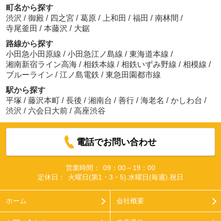
町名から探す
渋沢
/
御殿
/
四之宮
/
葛原
/
上和田
/
福田
/
南林間
/
寺尾釜田
/
本藤沢
/
大鋸
路線から探す
小田急小田原線
/
小田急江ノ島線
/
東海道本線
/
湘南新宿ライン高海
/
相鉄本線
/
相鉄いずみ野線
/
相模線
/
ブルーライン
/
江ノ島電鉄
/
東急田園都市線
駅から探す
平塚
/
藤沢本町
/
長後
/
湘南台
/
善行
/
海老名
/
かしわ台
/
渋沢
/
六会日大前
/
高座渋谷
電話でお問い合わせ
営業時間：
09：00～19：00
定休日：
火曜日(第1・3・5).水曜日(毎週).祝日
ホーム
会社概要