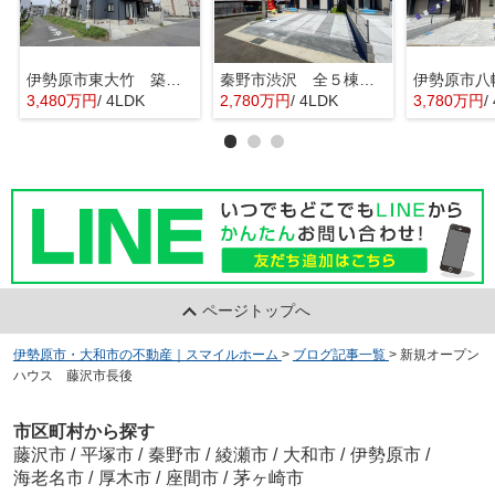
伊勢原市東大竹 築浅中古住宅
秦野市渋沢 全５棟 新築住宅
3,480万円
/ 4LDK
2,780万円
/ 4LDK
3,780万円
/
ページトップへ
伊勢原市・大和市の不動産｜スマイルホーム
>
ブログ記事一覧
>
新規オープン
ハウス 藤沢市長後
市区町村から探す
藤沢市
/
平塚市
/
秦野市
/
綾瀬市
/
大和市
/
伊勢原市
/
海老名市
/
厚木市
/
座間市
/
茅ヶ崎市