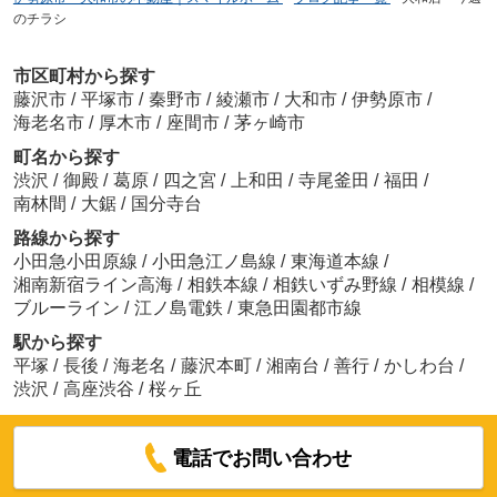
のチラシ
市区町村から探す
藤沢市
/
平塚市
/
秦野市
/
綾瀬市
/
大和市
/
伊勢原市
/
海老名市
/
厚木市
/
座間市
/
茅ヶ崎市
町名から探す
渋沢
/
御殿
/
葛原
/
四之宮
/
上和田
/
寺尾釜田
/
福田
/
南林間
/
大鋸
/
国分寺台
路線から探す
小田急小田原線
/
小田急江ノ島線
/
東海道本線
/
湘南新宿ライン高海
/
相鉄本線
/
相鉄いずみ野線
/
相模線
/
ブルーライン
/
江ノ島電鉄
/
東急田園都市線
駅から探す
平塚
/
長後
/
海老名
/
藤沢本町
/
湘南台
/
善行
/
かしわ台
/
渋沢
/
高座渋谷
/
桜ヶ丘
電話でお問い合わせ