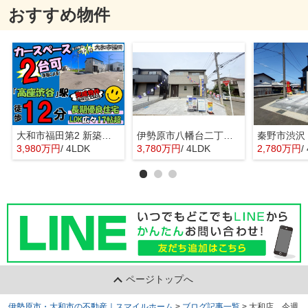
おすすめ物件
大和市福田第2 新築戸建 全10棟
伊勢原市八幡台二丁目 全３棟 新築住宅
3,980万円
/ 4LDK
3,780万円
/ 4LDK
2,780万円
/
ページトップへ
伊勢原市・大和市の不動産｜スマイルホーム
>
ブログ記事一覧
>
大和店 今週