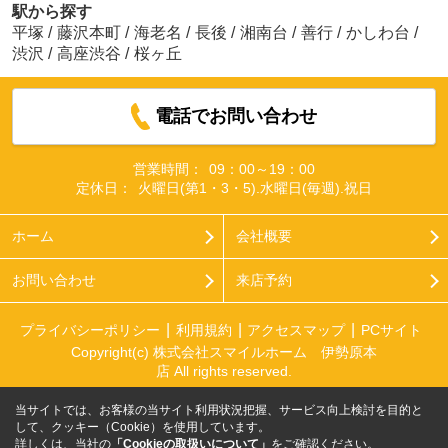
駅から探す
平塚
/
藤沢本町
/
海老名
/
長後
/
湘南台
/
善行
/
かしわ台
/
渋沢
/
高座渋谷
/
桜ヶ丘
電話でお問い合わせ
営業時間：
09：00～19：00
定休日：
火曜日(第1・3・5).水曜日(毎週).祝日
ホーム
会社概要
お問い合わせ
来店予約
プライバシーポリシー
利用規約
アクセスマップ
PCサイト
Copyright(c) 株式会社スマイルホーム 伊勢原本
店 All rights reserved.
当サイトでは、お客様の当サイト利用状況把握、サービス向上検討を目的と
して、クッキー（Cookie）を使用しています。
詳しくは、当社の
「Cookieの取扱いについて」
をご確認ください。