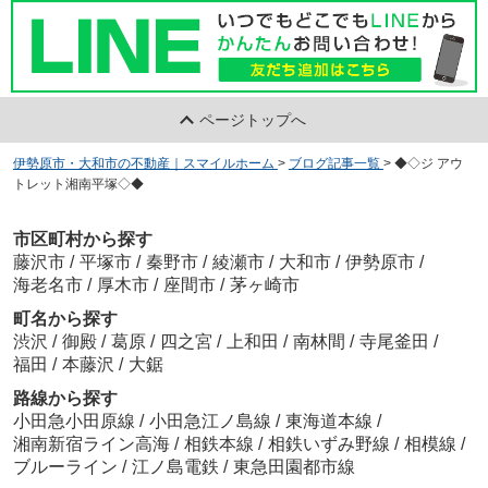
ページトップへ
伊勢原市・大和市の不動産｜スマイルホーム
>
ブログ記事一覧
>
◆◇ジ アウ
トレット湘南平塚◇◆
市区町村から探す
藤沢市
/
平塚市
/
秦野市
/
綾瀬市
/
大和市
/
伊勢原市
/
海老名市
/
厚木市
/
座間市
/
茅ヶ崎市
町名から探す
渋沢
/
御殿
/
葛原
/
四之宮
/
上和田
/
南林間
/
寺尾釜田
/
福田
/
本藤沢
/
大鋸
路線から探す
小田急小田原線
/
小田急江ノ島線
/
東海道本線
/
湘南新宿ライン高海
/
相鉄本線
/
相鉄いずみ野線
/
相模線
/
ブルーライン
/
江ノ島電鉄
/
東急田園都市線