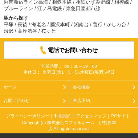
湘南新宿ライン高海
/
相鉄本線
/
相鉄いずみ野線
/
相模線
/
ブルーライン
/
江ノ島電鉄
/
東急田園都市線
駅から探す
平塚
/
長後
/
海老名
/
藤沢本町
/
湘南台
/
善行
/
かしわ台
/
渋沢
/
高座渋谷
/
桜ヶ丘
電話でお問い合わせ
営業時間：
09：00～19：00
定休日：
火曜日(第1・3・5).水曜日(毎週).祝日
ホーム
会社概要
お問い合わせ
来店予約
プライバシーポリシー
利用規約
アクセスマップ
PCサイト
Copyright(c) 株式会社スマイルホーム 伊勢原本
店 All rights reserved.