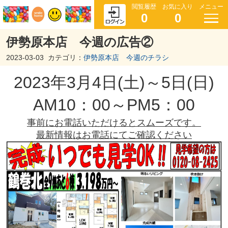
閲覧履歴
お気に入り
メニュー
0
0
伊勢原本店 今週の広告②
2023-03-03
カテゴリ：
伊勢原本店 今週のチラシ
2023年3
月4
日(土)～5
日(日)
AM10：00～PM5：00
事前にお電話いただけるとスムーズです。
最新情報はお電話にてご確認ください