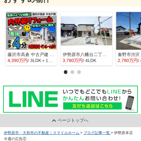
藤沢市高倉 中古戸建 全1棟
伊勢原市八幡台二丁目 全３棟 新築住宅
4,390万円
/ 3LDK＋1S(納戸)
3,780万円
/ 4LDK
2,780万円
/
ページトップへ
伊勢原市・大和市の不動産｜スマイルホーム
>
ブログ記事一覧
>
伊勢原本店
今週の広告②