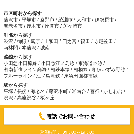
市区町村から探す
藤沢市
/
平塚市
/
秦野市
/
綾瀬市
/
大和市
/
伊勢原市
/
海老名市
/
厚木市
/
座間市
/
茅ヶ崎市
町名から探す
渋沢
/
御殿
/
葛原
/
上和田
/
四之宮
/
福田
/
寺尾釜田
/
南林間
/
本藤沢
/
城南
路線から探す
小田急小田原線
/
小田急江ノ島線
/
東海道本線
/
湘南新宿ライン高海
/
相鉄本線
/
相模線
/
相鉄いずみ野線
/
ブルーライン
/
江ノ島電鉄
/
東急田園都市線
駅から探す
平塚
/
長後
/
海老名
/
藤沢本町
/
湘南台
/
善行
/
かしわ台
/
渋沢
/
高座渋谷
/
桜ヶ丘
電話でお問い合わせ
営業時間：
09：00～19：00