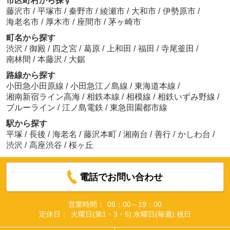
市区町村から探す
藤沢市
/
平塚市
/
秦野市
/
綾瀬市
/
大和市
/
伊勢原市
/
海老名市
/
厚木市
/
座間市
/
茅ヶ崎市
町名から探す
渋沢
/
御殿
/
四之宮
/
葛原
/
上和田
/
福田
/
寺尾釜田
/
南林間
/
本藤沢
/
大鋸
路線から探す
小田急小田原線
/
小田急江ノ島線
/
東海道本線
/
湘南新宿ライン高海
/
相鉄本線
/
相模線
/
相鉄いずみ野線
/
ブルーライン
/
江ノ島電鉄
/
東急田園都市線
駅から探す
平塚
/
長後
/
海老名
/
藤沢本町
/
湘南台
/
善行
/
かしわ台
/
渋沢
/
高座渋谷
/
桜ヶ丘
電話でお問い合わせ
営業時間：
09：00～19：00
定休日：
火曜日(第1・3・5).水曜日(毎週).祝日