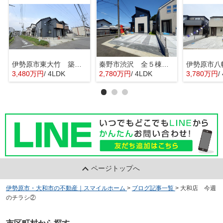
伊勢原市東大竹 築浅中古住宅
秦野市渋沢 全５棟 新築住宅
3,480万円
/ 4LDK
2,780万円
/ 4LDK
3,780万円
/
ページトップへ
伊勢原市・大和市の不動産｜スマイルホーム
>
ブログ記事一覧
>
大和店 今週
のチラシ②