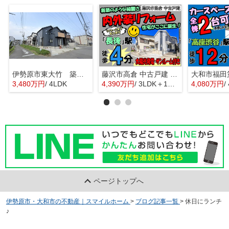
伊勢原市東大竹 築浅中古住宅
藤沢市高倉 中古戸建 全1棟
3,480万円
/ 4LDK
4,390万円
/ 3LDK＋1S(納戸)
4,080万円
/
ページトップへ
伊勢原市・大和市の不動産｜スマイルホーム
>
ブログ記事一覧
>
休日にランチ
♪