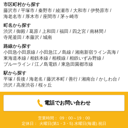
市区町村から探す
藤沢市
/
平塚市
/
秦野市
/
綾瀬市
/
大和市
/
伊勢原市
/
海老名市
/
厚木市
/
座間市
/
茅ヶ崎市
町名から探す
渋沢
/
御殿
/
葛原
/
上和田
/
福田
/
四之宮
/
南林間
/
寺尾釜田
/
本藤沢
/
城南
路線から探す
小田急小田原線
/
小田急江ノ島線
/
湘南新宿ライン高海
/
東海道本線
/
相鉄本線
/
相模線
/
相鉄いずみ野線
/
ブルーライン
/
江ノ島電鉄
/
東急田園都市線
駅から探す
平塚
/
長後
/
海老名
/
藤沢本町
/
善行
/
湘南台
/
かしわ台
/
渋沢
/
高座渋谷
/
桜ヶ丘
電話でお問い合わせ
営業時間：
09：00～19：00
定休日：
火曜日(第1・3・5).水曜日(毎週).祝日