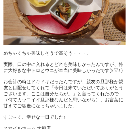
めちゃくちゃ美味しそうで高そう・・・。
実際、口の中に入れるとどれも美味しかったんですが、特
に大好きな中トロとウニが本当に美味しかったです(≧▽≦)
お会計の時はドキドキだったんですが、親友の旦那様が
親
友と目配せしてくれて
「今日は来ていただいてありがとう
ございます。ここは自分たちが。」と言ってくれたので
（何てカッコイイ旦那様なんだと思いながら）、お言葉に
甘えてご馳走になっちゃいました。
すご～く、幸せな一日でした♪
スマイルホーム 大和店