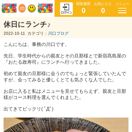
閲覧履歴
お気に入り
メニュー
0
0
休日にランチ♪
2022-10-11
カテゴリ：
川口ブログ
こんにちは、事務の川口です。
先日、学生時代からの親友とその旦那様とで新宿髙島屋の
『おたる政寿司』にランチへ行ってきました。
初めて親友の旦那様に会うのでちょっと緊張していたんで
すが、会ってみると優しくとても気さくな人でした。
お店に入ると私はメニューを見せてもらえず、親友と旦那
様がコース料理を選んでくれました。
出てきてビックリ( ﾟДﾟ)