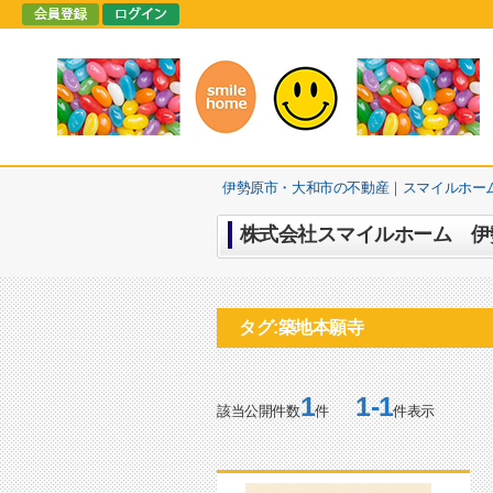
伊勢原市・大和市の不動産｜スマイルホー
株式会社スマイルホーム 伊勢
タグ:築地本願寺
1
1-1
該当公開件数
件
件表示