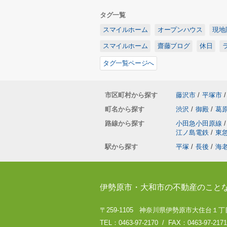
タグ一覧
スマイルホーム
オープンハウス
現地
スマイルホーム
齋藤ブログ
休日
タグ一覧ページへ
市区町村から探す
藤沢市
/
平塚市
/
町名から探す
渋沢
/
御殿
/
葛
路線から探す
小田急小田原線
/
江ノ島電鉄
/
東
駅から探す
平塚
/
長後
/
海
伊勢原市・大和市の不動産のこと
〒259-1105 神奈川県伊勢原市大住台１丁目
TEL：0463-97-2170 / FAX：0463-97-2171