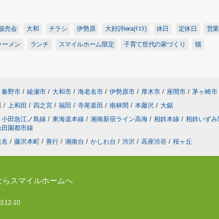
販売会
大和
チラシ
伊勢原
大好評iera(ｲｴﾗ)
休日
定休日
営業
ラーメン
ランチ
スマイルホーム限定
子育て世代の家づくり
猫
秦野市
/
綾瀬市
/
大和市
/
海老名市
/
伊勢原市
/
厚木市
/
座間市
/
茅ヶ崎市
原
/
上和田
/
四之宮
/
福田
/
寺尾釜田
/
南林間
/
本藤沢
/
大鋸
小田急江ノ島線
/
東海道本線
/
湘南新宿ライン高海
/
相鉄本線
/
相鉄いずみ
急田園都市線
老名
/
藤沢本町
/
善行
/
湘南台
/
かしわ台
/
渋沢
/
高座渋谷
/
桜ヶ丘
ならスマイルホームへ
12-10