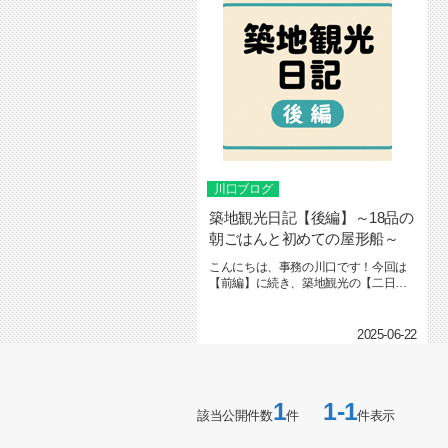
川口ブログ
築地観光日記【後編】～18品の
朝ごはんと初めての屋形船～
こんにちは、事務の川口です！今回は
【前編】に続き、築地観光の【二日
目】をお届けします♪（まだ前編を見...
2025-06-22
1
1-1
該当公開件数
件
件表示