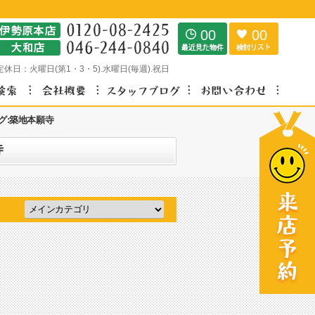
00
00
定休日：
火曜日(第1・3・5).水曜日(毎週).祝日
グ:築地本願寺
寺