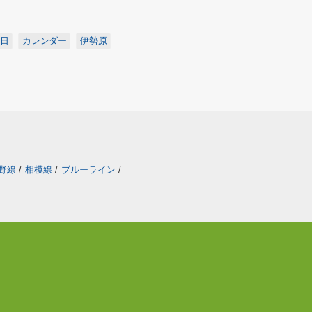
日
カレンダー
伊勢原
野線
/
相模線
/
ブルーライン
/