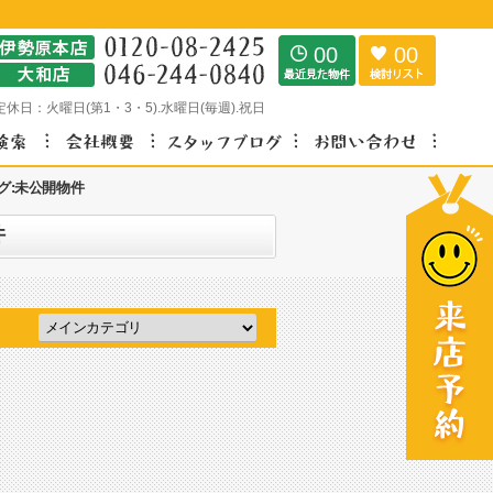
00
00
定休日：
火曜日(第1・3・5).水曜日(毎週).祝日
グ:未公開物件
件