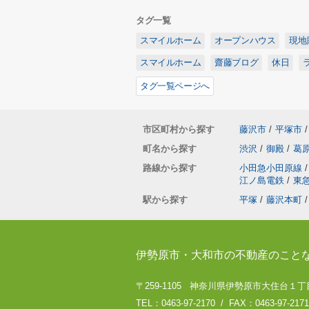
タグ一覧
スマイルホーム
オープンハウス
現地
スマイルホーム
齋藤ブログ
休日
タグ一覧ページへ
市区町村から探す
藤沢市
/
平塚市
/
町名から探す
渋沢
/
御殿
/
葛
路線から探す
小田急小田原線
/
江ノ島電鉄
/
東
駅から探す
平塚
/
藤沢本町
/
伊勢原市・大和市の不動産のこと
〒259-1105 神奈川県伊勢原市大住台１丁目
TEL：0463-97-2170 / FAX：0463-97-2171