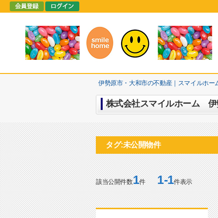
伊勢原市・大和市の不動産｜スマイルホー
株式会社スマイルホーム 伊勢
タグ:未公開物件
1
1-1
該当公開件数
件
件表示