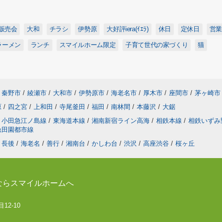
販売会
大和
チラシ
伊勢原
大好評iera(ｲｴﾗ)
休日
定休日
営業
ラーメン
ランチ
スマイルホーム限定
子育て世代の家づくり
猫
秦野市
/
綾瀬市
/
大和市
/
伊勢原市
/
海老名市
/
厚木市
/
座間市
/
茅ヶ崎市
原
/
四之宮
/
上和田
/
寺尾釜田
/
福田
/
南林間
/
本藤沢
/
大鋸
小田急江ノ島線
/
東海道本線
/
湘南新宿ライン高海
/
相鉄本線
/
相鉄いずみ
急田園都市線
長後
/
海老名
/
善行
/
湘南台
/
かしわ台
/
渋沢
/
高座渋谷
/
桜ヶ丘
ならスマイルホームへ
12-10