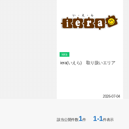
iera
iera(いえら) 取り扱いエリア
2026-07-04
1
1-1
該当公開件数
件
件表示