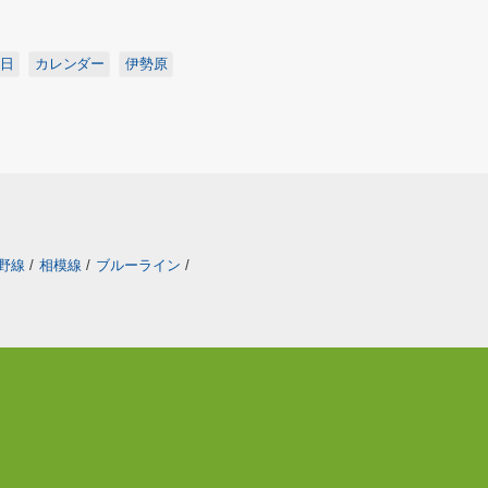
日
カレンダー
伊勢原
野線
/
相模線
/
ブルーライン
/