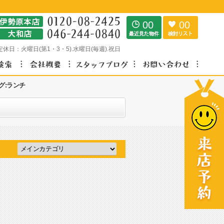
00
00
定休日：
火曜日(第1・3・5).水曜日(毎週).祝日
グ:ランチ