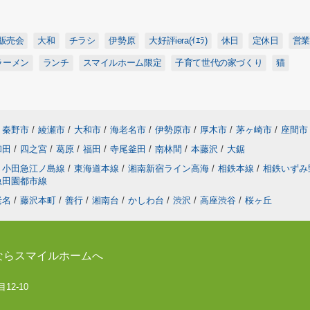
販売会
大和
チラシ
伊勢原
大好評iera(ｲｴﾗ)
休日
定休日
営業
ラーメン
ランチ
スマイルホーム限定
子育て世代の家づくり
猫
秦野市
/
綾瀬市
/
大和市
/
海老名市
/
伊勢原市
/
厚木市
/
茅ヶ崎市
/
座間市
和田
/
四之宮
/
葛原
/
福田
/
寺尾釜田
/
南林間
/
本藤沢
/
大鋸
小田急江ノ島線
/
東海道本線
/
湘南新宿ライン高海
/
相鉄本線
/
相鉄いずみ
急田園都市線
老名
/
藤沢本町
/
善行
/
湘南台
/
かしわ台
/
渋沢
/
高座渋谷
/
桜ヶ丘
ならスマイルホームへ
12-10