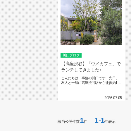
川口ブログ
【高座渋谷】「ウメカフェ」で
ランチしてきました♪
こんにちは、事務の川口です！先日、
友人と一緒に高座渋谷駅から徒歩約13
分の場所にある「ウメカフェ」で...
2026-07-05
1
1-1
該当公開件数
件
件表示