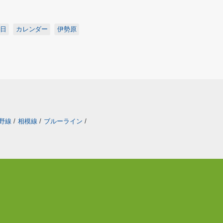
日
カレンダー
伊勢原
野線
/
相模線
/
ブルーライン
/