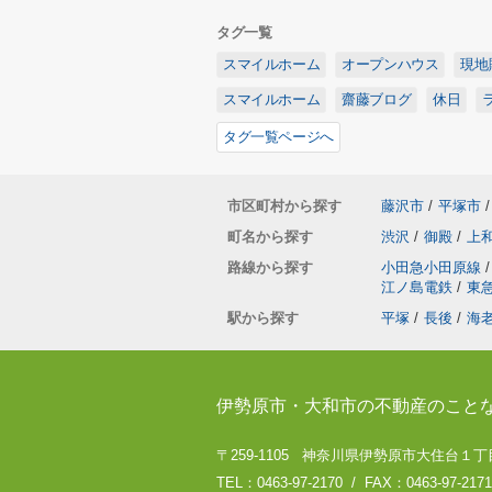
タグ一覧
スマイルホーム
オープンハウス
現地
スマイルホーム
齋藤ブログ
休日
タグ一覧ページへ
市区町村から探す
藤沢市
/
平塚市
/
町名から探す
渋沢
/
御殿
/
上
路線から探す
小田急小田原線
/
江ノ島電鉄
/
東
駅から探す
平塚
/
長後
/
海
伊勢原市・大和市の不動産のこと
〒259-1105 神奈川県伊勢原市大住台１丁目
TEL：0463-97-2170 / FAX：0463-97-2171