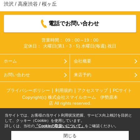
渋沢
/
高座渋谷
/
桜ヶ丘
電話でお問い合わせ
営業時間：
09：00～19：00
定休日：
火曜日(第1・3・5).水曜日(毎週).祝日
ホーム
会社概要
お問い合わせ
来店予約
プライバシーポリシー
利用規約
アクセスマップ
PCサイト
Copyright(c) 株式会社スマイルホーム 伊勢原本
店 All rights reserved.
当サイトでは、お客様の当サイト利用状況把握、サービス向上検討を目的と
して、クッキー（Cookie）を使用しています。
詳しくは、当社の
「Cookieの取扱いについて」
をご確認ください。
閉じる