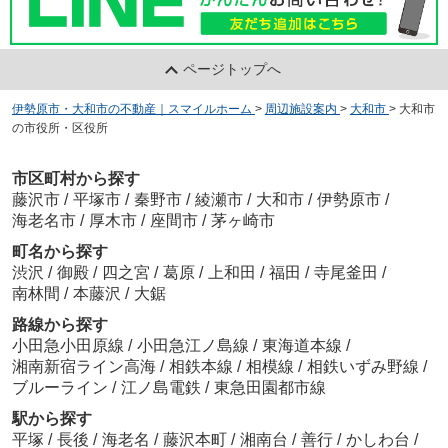
ページトップへ
伊勢原市・大和市の不動産｜スマイルホーム
>
周辺施設案内
>
大和市
>
大和市
の市役所・区役所
市区町村から探す
藤沢市
/
平塚市
/
秦野市
/
綾瀬市
/
大和市
/
伊勢原市
/
海老名市
/
厚木市
/
座間市
/
茅ヶ崎市
町名から探す
渋沢
/
御殿
/
四之宮
/
葛原
/
上和田
/
福田
/
寺尾釜田
/
南林間
/
本藤沢
/
大鋸
路線から探す
小田急小田原線
/
小田急江ノ島線
/
東海道本線
/
湘南新宿ライン高海
/
相鉄本線
/
相模線
/
相鉄いずみ野線
/
ブルーライン
/
江ノ島電鉄
/
東急田園都市線
駅から探す
平塚
/
長後
/
海老名
/
藤沢本町
/
湘南台
/
善行
/
かしわ台
/