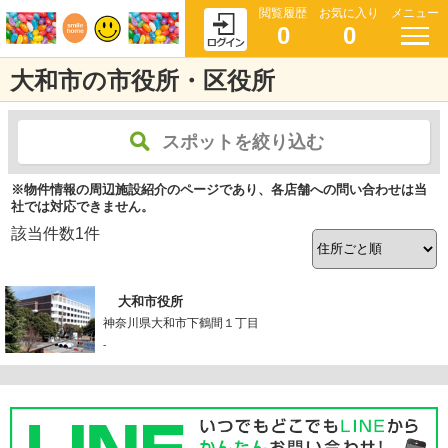
閲覧履歴
お気に入り
メニュー
0
0
大和市の市役所・区役所
スポットを絞り込む
※物件情報の周辺施設紹介のページであり、各店舗への問い合わせは当
社では対応できません。
該当件数
1
件
大和市役所
神奈川県大和市下鶴間１丁目
-