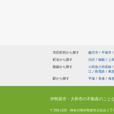
市区町村から探す
藤沢市
/
平塚市
/
町名から探す
渋沢
/
御殿
/
上
路線から探す
小田急小田原線
/
江ノ島電鉄
/
東
駅から探す
平塚
/
長後
/
海
伊勢原市・大和市の不動産のこと
〒259-1105 神奈川県伊勢原市大住台１丁目