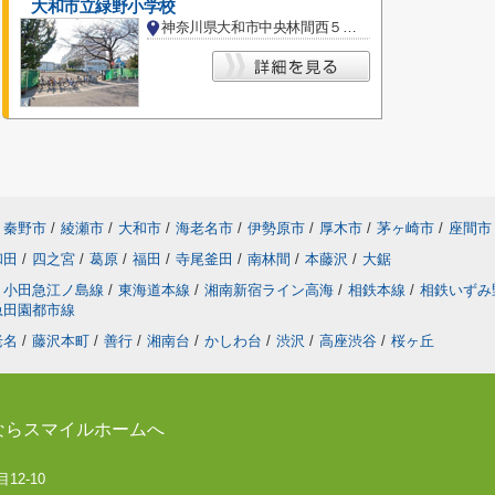
大和市立緑野小学校
神奈川県大和市中央林間西５丁目
秦野市
/
綾瀬市
/
大和市
/
海老名市
/
伊勢原市
/
厚木市
/
茅ヶ崎市
/
座間市
和田
/
四之宮
/
葛原
/
福田
/
寺尾釜田
/
南林間
/
本藤沢
/
大鋸
小田急江ノ島線
/
東海道本線
/
湘南新宿ライン高海
/
相鉄本線
/
相鉄いずみ
急田園都市線
老名
/
藤沢本町
/
善行
/
湘南台
/
かしわ台
/
渋沢
/
高座渋谷
/
桜ヶ丘
ならスマイルホームへ
12-10