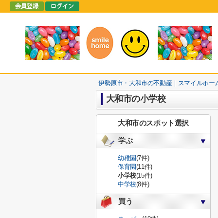
伊勢原市・大和市の不動産｜スマイルホー
大和市の小学校
大和市のスポット選択
学ぶ
幼稚園
(7件)
保育園
(11件)
小学校
(15件)
中学校
(8件)
買う