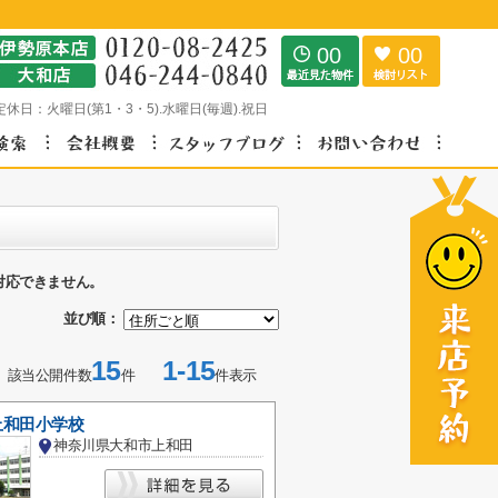
00
00
定休日：
火曜日(第1・3・5).水曜日(毎週).祝日
対応できません。
並び順：
15
1-15
該当公開件数
件
件表示
上和田小学校
神奈川県大和市上和田