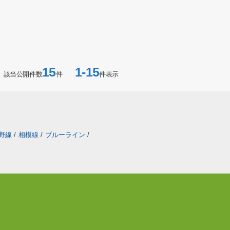
15
1-15
該当公開件数
件
件表示
野線
/
相模線
/
ブルーライン
/