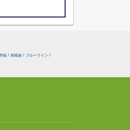
野線
/
相模線
/
ブルーライン
/