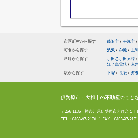
市区町村から探す
藤沢市
/
平塚市
/
町名から探す
渋沢
/
御殿
/
上
路線から探す
小田急小田原線
/
江ノ島電鉄
/
東
駅から探す
平塚
/
長後
/
海
伊勢原市・大和市の不動産のこと
〒259-1105 神奈川県伊勢原市大住台１丁目
TEL：0463-97-2170 / FAX：0463-97-2171