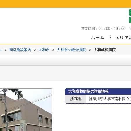
営業時間：
09：00～19：00
ム
>
周辺施設案内
>
大和市
>
大和市の総合病院
>
大和成和病院
大和成和病院の詳細情報
所在地
神奈川県大和市南林間９丁