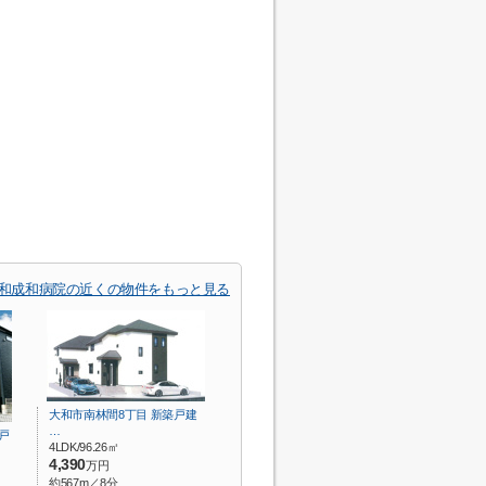
和成和病院の近くの物件をもっと見る
大和市南林間8丁目 新築戸建
…
戸
4LDK/96.26㎡
4,390
万円
約567m／8分