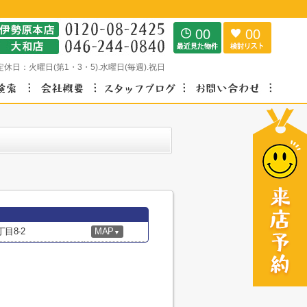
00
00
定休日：
火曜日(第1・3・5).水曜日(毎週).祝日
目8-2
MAP
▼