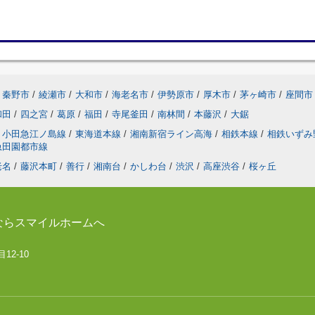
秦野市
/
綾瀬市
/
大和市
/
海老名市
/
伊勢原市
/
厚木市
/
茅ヶ崎市
/
座間市
和田
/
四之宮
/
葛原
/
福田
/
寺尾釜田
/
南林間
/
本藤沢
/
大鋸
小田急江ノ島線
/
東海道本線
/
湘南新宿ライン高海
/
相鉄本線
/
相鉄いずみ
急田園都市線
老名
/
藤沢本町
/
善行
/
湘南台
/
かしわ台
/
渋沢
/
高座渋谷
/
桜ヶ丘
ならスマイルホームへ
12-10