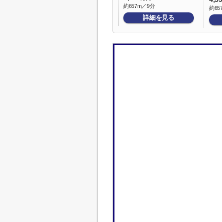
約657m／9分
約65
詳細を見る