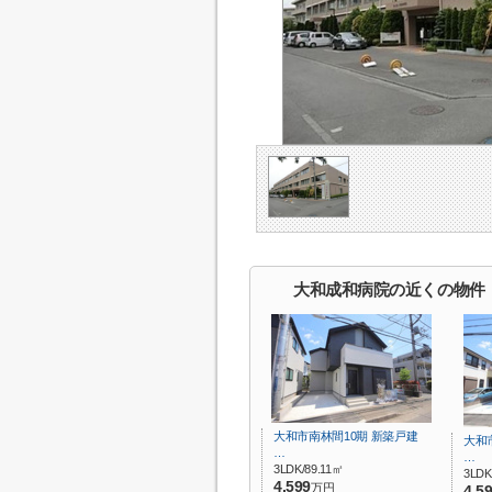
大和成和病院の近くの物件
大和市南林間10期 新築戸建
大和
…
…
3LDK/89.11㎡
3LDK
4,599
万円
4,5