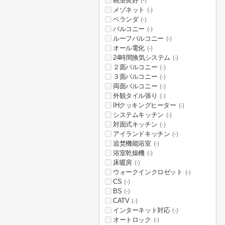
眺望良好
(-)
メゾネット
(-)
ベランダ
(-)
バルコニー
(-)
ルーフバルコニー
(-)
オール電化
(-)
24時間換気システム
(-)
２面バルコニー
(-)
３面バルコニー
(-)
両面バルコニー
(-)
外観タイル張り
(-)
IHクッキングヒーター
(-)
システムキッチン
(-)
対面式キッチン
(-)
アイランドキッチン
(-)
追焚機能浴室
(-)
浴室乾燥機
(-)
床暖房
(-)
ウォークインクロゼット
(-)
CS
(-)
BS
(-)
CATV
(-)
インターネット対応
(-)
オートロック
(-)