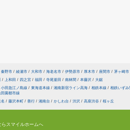
秦野市
/
綾瀬市
/
大和市
/
海老名市
/
伊勢原市
/
厚木市
/
座間市
/
茅ヶ崎市
原
/
上和田
/
四之宮
/
福田
/
寺尾釜田
/
南林間
/
本藤沢
/
大鋸
小田急江ノ島線
/
東海道本線
/
湘南新宿ライン高海
/
相鉄本線
/
相鉄いずみ
急田園都市線
老名
/
藤沢本町
/
善行
/
湘南台
/
かしわ台
/
渋沢
/
高座渋谷
/
桜ヶ丘
ならスマイルホームへ