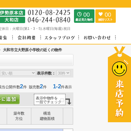
00
00
定休日：
火曜日(第1・3・5).水曜日(毎週).祝日
>
大和市立大野原小学校の近くの物件
表示件数：
2
2
1-2
該当公開件数
件 販売数
件
件表示
表示中物件を
一括でチェック
築年数
構造
方位
建物面積