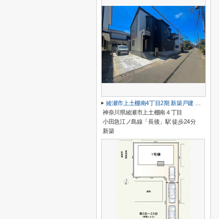
綾瀬市上土棚南4丁目2期 新築戸建 全1棟
神奈川県綾瀬市上土棚南４丁目
小田急江ノ島線「長後」駅 徒歩24分
新築