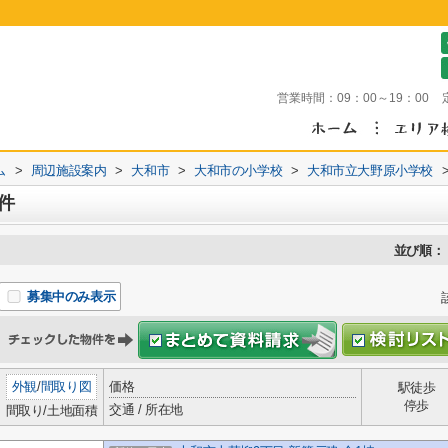
営業時間：
09：00～19：00
ム
>
周辺施設案内
>
大和市
>
大和市の小学校
>
大和市立大野原小学校
件
並び順：
募集中のみ表示
外観
/
間取り図
価格
駅徒歩
停歩
交通 / 所在地
間取り/土地面積