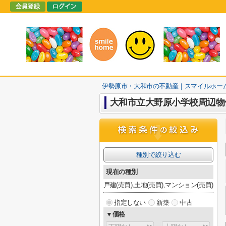
伊勢原市・大和市の不動産｜スマイルホー
大和市立大野原小学校周辺物
種別で絞り込む
現在の種別
戸建(売買),土地(売買),マンション(売買)
指定しない
新築
中古
▼価格