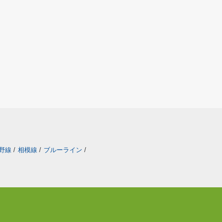
野線
/
相模線
/
ブルーライン
/