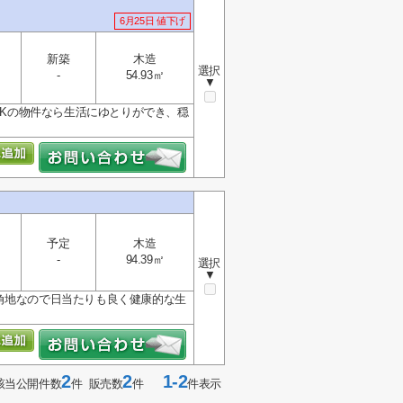
6月25日 値下げ
新築
木造
選択
-
54.93㎡
▼
DKの物件なら生活にゆとりができ、穏
予定
木造
-
94.39㎡
選択
▼
角地なので日当たりも良く健康的な生
2
2
1-2
該当公開件数
件 販売数
件
件表示