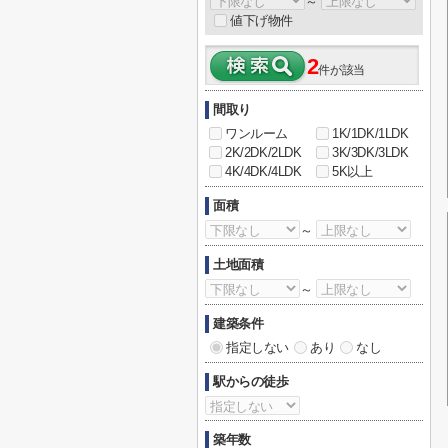
～
値下げ物件
2
件が該当
間取り
ワンルーム
1K/1DK/1LDK
2K/2DK/2LDK
3K/3DK/3LDK
4K/4DK/4LDK
5K以上
面積
～
土地面積
～
建築条件
指定しない
あり
なし
駅からの徒歩
築年数