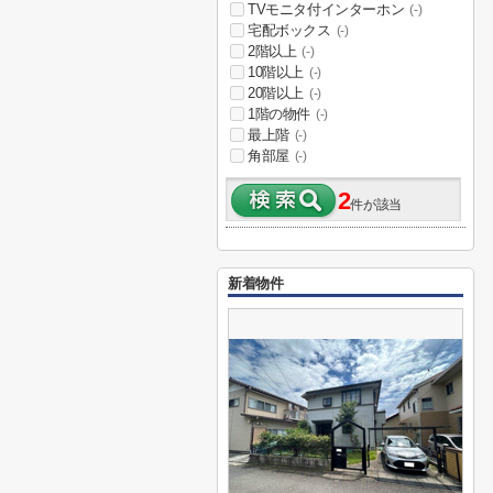
TVモニタ付インターホン
(-)
宅配ボックス
(-)
2階以上
(-)
10階以上
(-)
20階以上
(-)
1階の物件
(-)
最上階
(-)
角部屋
(-)
2
件が該当
新着物件