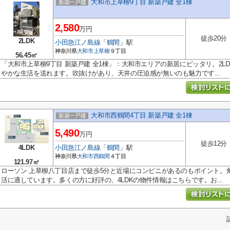
大和市上草柳9丁目 新築戸建 全1棟
新築一戸建
2,580
万円
徒歩20分
2LDK
小田急江ノ島線
「
鶴間
」駅
神奈川県
大和市
上草柳
９丁目
56.45㎡
「大和市上草柳9丁目 新築戸建 全1棟」：大和市エリアの新居にピッタリ。2L
やかな生活を送れます。吹抜けがあり、天井の圧迫感が無いのも魅力です...
大和市西鶴間4丁目 新築戸建 全1棟
新築一戸建
5,490
万円
徒歩12分
4LDK
小田急江ノ島線
「
鶴間
」駅
神奈川県
大和市
西鶴間
４丁目
121.97㎡
ローソン 上草柳八丁目店まで徒歩5分と近場にコンビニがあるのもポイント。
活に適しています。多くの方に好評の、4LDKの物件情報はこちらです。お...