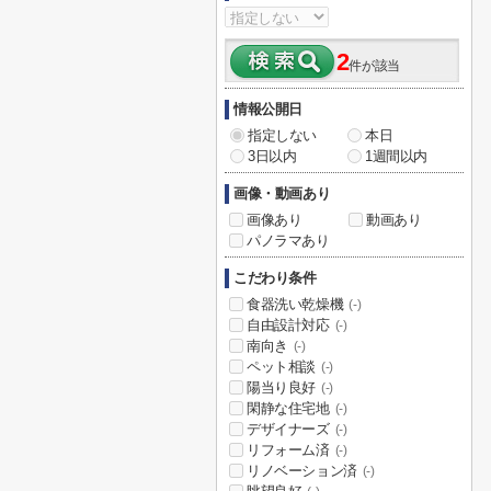
2
件が該当
情報公開日
指定しない
本日
3日以内
1週間以内
画像・動画あり
画像あり
動画あり
パノラマあり
こだわり条件
食器洗い乾燥機
(-)
自由設計対応
(-)
南向き
(-)
ペット相談
(-)
陽当り良好
(-)
閑静な住宅地
(-)
デザイナーズ
(-)
リフォーム済
(-)
リノベーション済
(-)