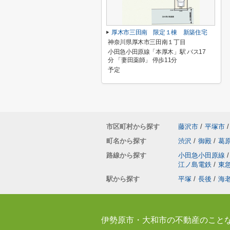
厚木市三田南 限定１棟 新築住宅
神奈川県厚木市三田南１丁目
小田急小田原線「本厚木」駅 バス17
分 「妻田薬師」 停歩11分
予定
市区町村から探す
藤沢市
/
平塚市
/
町名から探す
渋沢
/
御殿
/
葛
路線から探す
小田急小田原線
/
江ノ島電鉄
/
東
駅から探す
平塚
/
長後
/
海
伊勢原市・大和市の不動産のこと