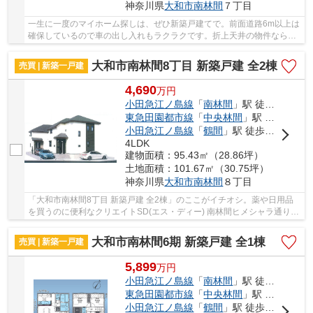
神奈川県
大和市
南林間
７丁目
一生に一度のマイホーム探しは、ぜひ新築戸建てで。前面道路6m以上は
確保しているので車の出し入れもラクラクです。折上天井の物件なら、
後から色々とインテリアが堪能できます。駅ま...
大和市南林間8丁目 新築戸建 全2棟
売買 | 新築一戸建
4,690
万
円
小田急江ノ島線
「
南林間
」駅 徒歩18分
東急田園都市線
「
中央林間
」駅 徒歩21分
小田急江ノ島線
「
鶴間
」駅 徒歩25分
4LDK
建物面積：95.43㎡（28.86坪）
土地面積：101.67㎡（30.75坪）
神奈川県
大和市
南林間
８丁目
「大和市南林間8丁目 新築戸建 全2棟」のここがイチオシ。薬や日用品
を買うのに便利なクリエイトSD(エス・ディー) 南林間ヒメシャラ通り店
まで、377mです。多くの方から高いニーズのあ...
大和市南林間6期 新築戸建 全1棟
売買 | 新築一戸建
5,899
万
円
小田急江ノ島線
「
南林間
」駅 徒歩15分
東急田園都市線
「
中央林間
」駅 徒歩21分
小田急江ノ島線
「
鶴間
」駅 徒歩25分