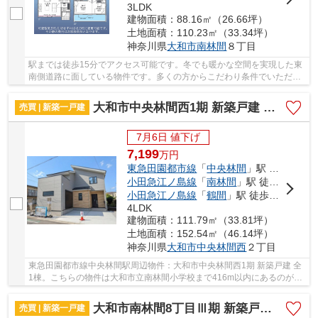
3LDK
建物面積：88.16㎡（26.66坪）
土地面積：110.23㎡（33.34坪）
神奈川県
大和市
南林間
８丁目
駅までは徒歩15分でアクセス可能です。冬でも暖かな空間を実現した東
南側道路に面している物件です。多くの方からこだわり条件でいただく
新築戸建ての物件です。不動産をお探しなら、...
大和市中央林間西1期 新築戸建 全1棟
売買 | 新築一戸建
7月6日 値下げ
7,199
万
円
東急田園都市線
「
中央林間
」駅 徒歩19分
小田急江ノ島線
「
南林間
」駅 徒歩18分
小田急江ノ島線
「
鶴間
」駅 徒歩27分
4LDK
建物面積：111.79㎡（33.81坪）
土地面積：152.54㎡（46.14坪）
神奈川県
大和市
中央林間西
２丁目
東急田園都市線中央林間駅周辺物件：大和市中央林間西1期 新築戸建 全
1棟。こちらの物件は大和市立南林間小学校まで416m以内にあるのがポ
イントです。前面道路6m以上は確保しているの...
大和市南林間8丁目Ⅲ期 新築戸建 全2棟
売買 | 新築一戸建