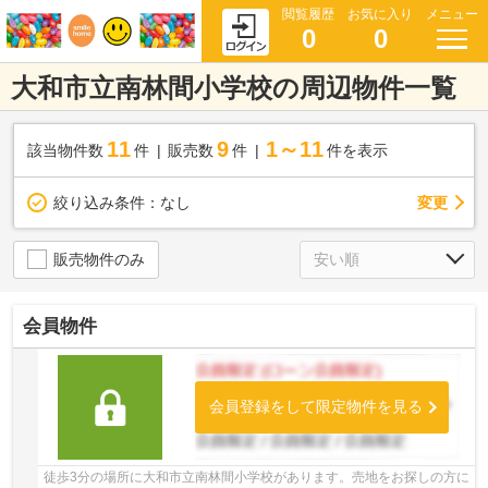
閲覧履歴
お気に入り
メニュー
0
0
大和市立南林間小学校の周辺物件一覧
11
9
1～11
該当物件数
件
販売数
件
件を表示
変更
絞り込み条件：
なし
販売物件のみ
会員物件
会員登録をして限定物件を見る
徒歩3分の場所に大和市立南林間小学校があります。売地をお探しの方に