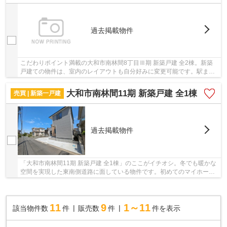
過去掲載物件
こだわりポイント満載の大和市南林間8丁目Ⅲ期 新築戸建 全2棟。新築
戸建ての物件は、室内のレイアウトも自分好みに変更可能です。駅まで
徒歩13分と少し離れている物件です。前面道路6m...
大和市南林間11期 新築戸建 全1棟
売買 | 新築一戸建
過去掲載物件
「大和市南林間11期 新築戸建 全1棟」のここがイチオシ。冬でも暖かな
空間を実現した東南側道路に面している物件です。初めてのマイホーム
に新築戸建てはいかがでしょうか。不動産の購...
11
9
1～11
該当物件数
件
販売数
件
件を表示