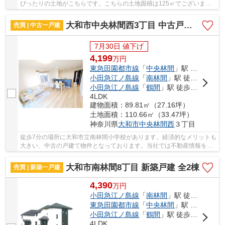
ぴったりの土地がこちらです。こちらの土地面積は125㎡でございま
す。建築条件付きは、建築中に施工不良がないか...
大和市中央林間西3丁目 中古戸建 全1棟
売買 | 中古一戸建
7月30日 値下げ
4,199
万
円
東急田園都市線
「
中央林間
」駅 徒歩20分
小田急江ノ島線
「
南林間
」駅 徒歩21分
小田急江ノ島線
「
鶴間
」駅 徒歩28分
4LDK
建物面積：89.81㎡（27.16坪）
土地面積：110.66㎡（33.47坪）
神奈川県
大和市
中央林間西
３丁目
徒歩7分の場所に大和市立南林間小学校があります。経済的なメリットも
大きい、中古の戸建て物件となっております。当社では不動産情報を数
多く取り扱っております。あなたのご希望に適...
大和市南林間8丁目 新築戸建 全2棟
売買 | 新築一戸建
4,390
万
円
小田急江ノ島線
「
南林間
」駅 徒歩18分
東急田園都市線
「
中央林間
」駅 徒歩21分
小田急江ノ島線
「
鶴間
」駅 徒歩25分
4LDK