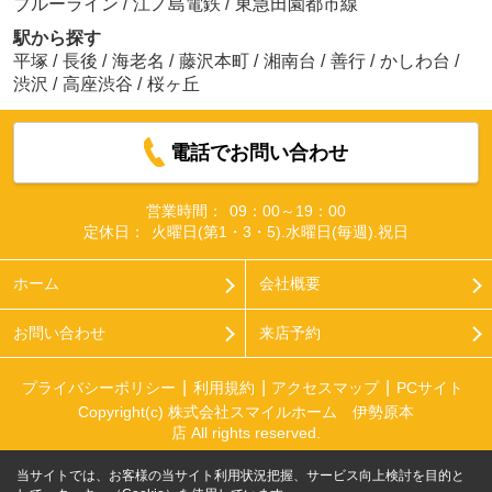
ブルーライン
/
江ノ島電鉄
/
東急田園都市線
駅から探す
平塚
/
長後
/
海老名
/
藤沢本町
/
湘南台
/
善行
/
かしわ台
/
渋沢
/
高座渋谷
/
桜ヶ丘
電話でお問い合わせ
営業時間：
09：00～19：00
定休日：
火曜日(第1・3・5).水曜日(毎週).祝日
ホーム
会社概要
お問い合わせ
来店予約
プライバシーポリシー
利用規約
アクセスマップ
PCサイト
Copyright(c) 株式会社スマイルホーム 伊勢原本
店 All rights reserved.
当サイトでは、お客様の当サイト利用状況把握、サービス向上検討を目的と