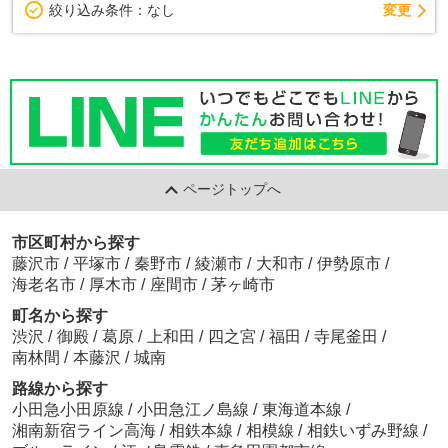
変更
絞り込み条件：
なし
ページトップへ
市区町村から探す
藤沢市
/
平塚市
/
秦野市
/
綾瀬市
/
大和市
/
伊勢原市
/
海老名市
/
厚木市
/
座間市
/
茅ヶ崎市
町名から探す
渋沢
/
御殿
/
葛原
/
上和田
/
四之宮
/
福田
/
寺尾釜田
/
南林間
/
本藤沢
/
城南
路線から探す
小田急小田原線
/
小田急江ノ島線
/
東海道本線
/
湘南新宿ライン高海
/
相鉄本線
/
相模線
/
相鉄いずみ野線
/