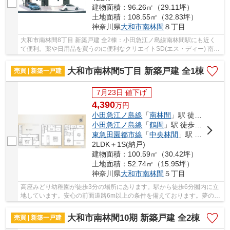
建物面積：96.26㎡（29.11坪）
土地面積：108.55㎡（32.83坪）
神奈川県
大和市
南林間
８丁目
大和市南林間8丁目 新築戸建 全2棟：小田急江ノ島線南林間駅にも近く
て便利。薬や日用品を買うのに便利なクリエイトSD(エス・ディー) 南林
間ヒメシャラ通り店まで377mです。新築の戸建...
大和市南林間5丁目 新築戸建 全1棟
売買 | 新築一戸建
7月23日 値下げ
4,390
万
円
小田急江ノ島線
「
南林間
」駅 徒歩6分
小田急江ノ島線
「
鶴間
」駅 徒歩15分
東急田園都市線
「
中央林間
」駅 徒歩21分
2LDK＋1S(納戸)
建物面積：100.59㎡（30.42坪）
土地面積：52.74㎡（15.95坪）
神奈川県
大和市
南林間
５丁目
高座みどり幼稚園が徒歩3分の場所にあります。駅から徒歩6分圏内に立
地しています。安心の前面道路6m以上の条件を備えております。夢のマ
イホームは思い切って新築の戸建てはいかがで...
大和市南林間10期 新築戸建 全2棟
売買 | 新築一戸建