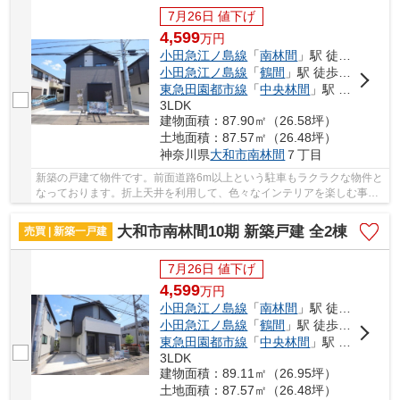
7月26日 値下げ
4,599
万
円
小田急江ノ島線
「
南林間
」駅 徒歩11分
小田急江ノ島線
「
鶴間
」駅 徒歩18分
東急田園都市線
「
中央林間
」駅 徒歩26分
3LDK
建物面積：87.90㎡（26.58坪）
土地面積：87.57㎡（26.48坪）
神奈川県
大和市
南林間
７丁目
新築の戸建て物件です。前面道路6m以上という駐車もラクラクな物件と
なっております。折上天井を利用して、色々なインテリアを楽しむ事が
出来ます。駅まで徒歩11分の場所に立地してい...
大和市南林間10期 新築戸建 全2棟
売買 | 新築一戸建
7月26日 値下げ
4,599
万
円
小田急江ノ島線
「
南林間
」駅 徒歩11分
小田急江ノ島線
「
鶴間
」駅 徒歩18分
東急田園都市線
「
中央林間
」駅 徒歩26分
3LDK
建物面積：89.11㎡（26.95坪）
土地面積：87.57㎡（26.48坪）