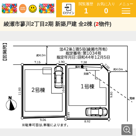
閲覧履歴
お気に入り
メニュー
1
0
綾瀬市蓼川2丁目2期 新築戸建 全2棟 (
2
物件)