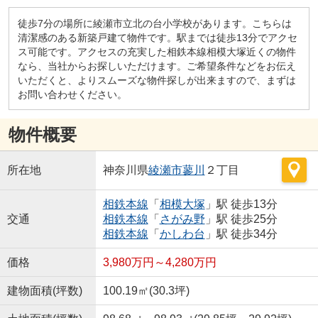
徒歩7分の場所に綾瀬市立北の台小学校があります。こちらは
清潔感のある新築戸建て物件です。駅までは徒歩13分でアクセ
ス可能です。アクセスの充実した相鉄本線相模大塚近くの物件
なら、当社からお探しいただけます。ご希望条件などをお伝え
いただくと、よりスムーズな物件探しが出来ますので、まずは
お問い合わせください。
物件概要
所在地
神奈川県
綾瀬市
蓼川
２丁目
相鉄本線
「
相模大塚
」駅 徒歩13分
交通
相鉄本線
「
さがみ野
」駅 徒歩25分
相鉄本線
「
かしわ台
」駅 徒歩34分
価格
3,980万円～4,280万円
建物面積(坪数)
100.19㎡(30.3坪)