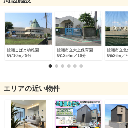
綾瀬こばと幼稚園
綾瀬市立大上保育園
綾瀬市立北
約710m／9分
約1254m／16分
約526m／
エリアの近い物件