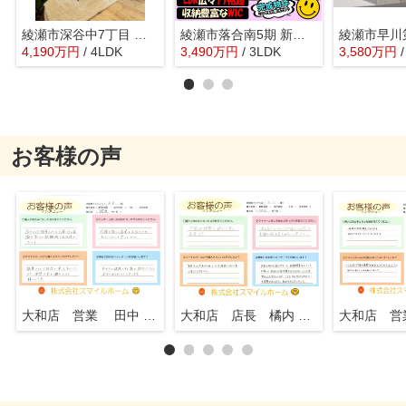
綾瀬市深谷中7丁目 新築戸建 全1棟
綾瀬市落合南5期 新築戸建 全2棟
4,190
万
円
/ 4LDK
3,490
万
円
/ 3LDK
3,580
万
円
お客様の声
大和店 営業 田中 知行
大和店 店長 橘内 英一