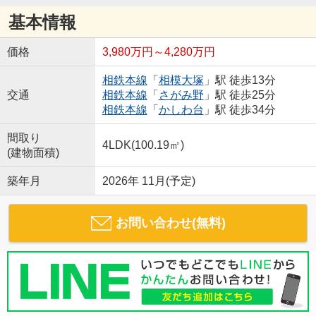
基本情報
価格
3,980万円～4,280万円
相鉄本線
「
相模大塚
」駅 徒歩13分
交通
相鉄本線
「
さがみ野
」駅 徒歩25分
相鉄本線
「
かしわ台
」駅 徒歩34分
間取り
4LDK(100.19㎡)
(建物面積)
築年月
2026年 11月(予定)
お問い合わせ(無料)