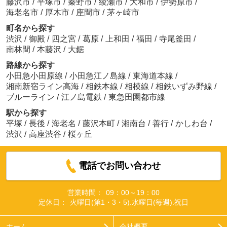
藤沢市
/
平塚市
/
秦野市
/
綾瀬市
/
大和市
/
伊勢原市
/
海老名市
/
厚木市
/
座間市
/
茅ヶ崎市
町名から探す
渋沢
/
御殿
/
四之宮
/
葛原
/
上和田
/
福田
/
寺尾釜田
/
南林間
/
本藤沢
/
大鋸
路線から探す
小田急小田原線
/
小田急江ノ島線
/
東海道本線
/
湘南新宿ライン高海
/
相鉄本線
/
相模線
/
相鉄いずみ野線
/
ブルーライン
/
江ノ島電鉄
/
東急田園都市線
駅から探す
平塚
/
長後
/
海老名
/
藤沢本町
/
湘南台
/
善行
/
かしわ台
/
渋沢
/
高座渋谷
/
桜ヶ丘
電話でお問い合わせ
営業時間：
09：00～19：00
定休日：
火曜日(第1・3・5).水曜日(毎週).祝日
ホーム
会社概要