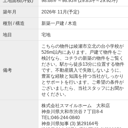
土地面積(坪数)
98.68㎡～98.93㎡(29.85坪～29.92坪)
築年月
2026年 11月(予定)
種別 / 構造
新築一戸建 / 木造
地目
宅地
こちらの物件は綾瀬市立北の台小学校が
526m以内にあります。戸建て物件をご
検討なら、コチラの新築の物件をご覧く
ださい。駅から徒歩13分に位置する物件
備考
です。不動産購入で失敗しないように、
豊富な経験と知識を持つ当社がしっかり
とサポートを行います。ご希望の条件が
ございましたら、当社スタッフにお聞か
せください。
株式会社スマイルホーム 大和店
神奈川県大和市渋谷７丁目8-4
TEL:046-244-0840
神奈川県知事 (3) 第29164号