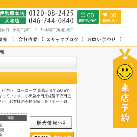
00
00
定休日：
火曜日(第1・3・5).水曜日(毎週).祝日
宅
さい。ユーコープ 高森店まで293mで
なっています。小田急小田原線愛甲石田近
フが、お客様の不動産探しをサポート致し
建物
販売情報へ
築
階建
造