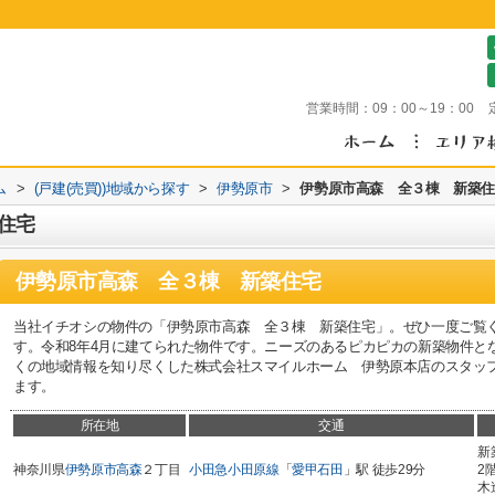
営業時間：
09：00～19：00
ム
>
(戸建(売買))地域から探す
>
伊勢原市
>
伊勢原市高森 全３棟 新築住
住宅
伊勢原市高森 全３棟 新築住宅
当社イチオシの物件の「伊勢原市高森 全３棟 新築住宅」。ぜひ一度ご覧くだ
す。令和8年4月に建てられた物件です。ニーズのあるピカピカの新築物件と
くの地域情報を知り尽くした株式会社スマイルホーム 伊勢原本店のスタッ
ます。
所在地
交通
新
神奈川県
伊勢原市
高森
２丁目
小田急小田原線
「
愛甲石田
」駅 徒歩29分
2
木