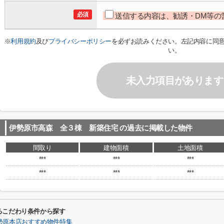
必須
送信する内容は、勧誘・DM等の
※
利用規約
及び
プライバシーポリシー
を必ずお読みください。左記内容に同
い。
未入力項目があります
伊勢原市高森 全３棟 新築住宅
の過去に掲載した物件
間取り
建物面積
土地面積
***
***
***
***
***
***
るこだわり条件から探す
勢原本店おすすめ物件特集