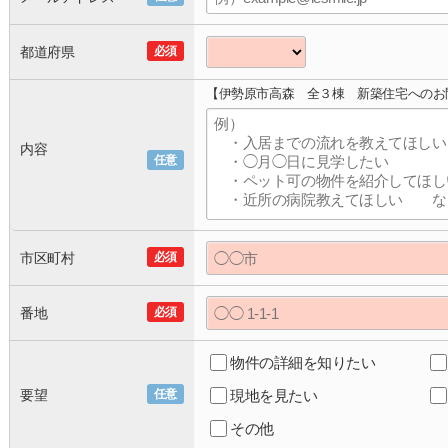
都道府県
必須
【伊勢原市高森 全３棟 新築住宅へのお
内容
任意
市区町村
必須
番地
必須
物件の詳細を知りたい
要望
任意
現地を見たい
その他