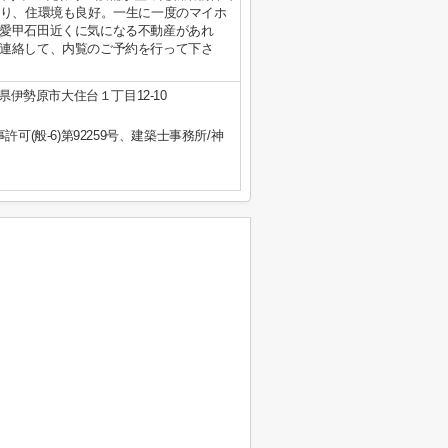
あり、住環境も良好。一生に一度のマイホ
愛甲石田近くに気になる不動産があれ
連絡して、内覧のご予約を行って下さ
県伊勢原市大住台１丁目12-10
事許可(般-6)第92259号、建築士事務所/神