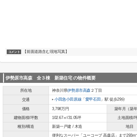
【前面道路含む現地写真】
コメント
伊勢原市高森 全３棟 新築住宅
の物件概要
所在地
神奈川県
伊勢原市
高森
２丁目
小田急小田原線
「
愛甲石田
」駅 徒歩29分
交通
価格
3,798万円
築年月（築
建物面積/坪数
102.67㎡/31.05坪
土地面積/
種別/構造
新築一戸建 / 木造
地目
便利なスーパー「ユーコープ 高森店」まで293