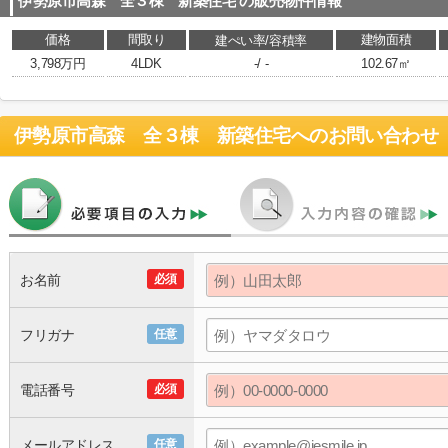
伊勢原市高森 全３棟 新築住宅
の販売物件情報
価格
間取り
建物面積
建ぺい率/容積率
3,798万円
4LDK
-/ -
102.67㎡
伊勢原市高森 全３棟 新築住宅
へのお問い合わせ
お名前
必須
フリガナ
任意
電話番号
必須
メールアドレス
任意