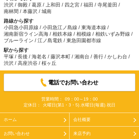
渋沢
/
御殿
/
葛原
/
上和田
/
四之宮
/
福田
/
寺尾釜田
/
南林間
/
本藤沢
/
城南
路線から探す
小田急小田原線
/
小田急江ノ島線
/
東海道本線
/
湘南新宿ライン高海
/
相鉄本線
/
相模線
/
相鉄いずみ野線
/
ブルーライン
/
江ノ島電鉄
/
東急田園都市線
駅から探す
平塚
/
長後
/
海老名
/
藤沢本町
/
湘南台
/
善行
/
かしわ台
/
渋沢
/
高座渋谷
/
桜ヶ丘
電話でお問い合わせ
営業時間：
09：00～19：00
定休日：
火曜日(第1・3・5).水曜日(毎週).祝日
ホーム
会社概要
お問い合わせ
来店予約