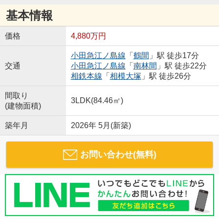
基本情報
価格
4,880万円
小田急江ノ島線
「
鶴間
」駅 徒歩17分
交通
小田急江ノ島線
「
南林間
」駅 徒歩22分
相鉄本線
「
相模大塚
」駅 徒歩26分
間取り
3LDK(84.46㎡)
(建物面積)
築年月
2026年 5月(新築)
お問い合わせ(無料)