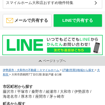
スマイルホーム大和店おすすめ物件特集
メールで共有する
LINEで共有する
ページトップへ
伊勢原市・大和市の不動産｜スマイルホーム
>
(戸建(売買))地域から探す
>
大
和市
>
大和市西鶴間7丁目01期 新築戸建 全1棟
市区町村から探す
藤沢市
/
平塚市
/
秦野市
/
綾瀬市
/
大和市
/
伊勢原市
/
海老名市
/
厚木市
/
座間市
/
茅ヶ崎市
町名から探す