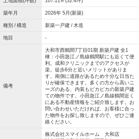
土地面積(坪数)
107.11㎡(32.4坪)
築年月
2026年 5月(新築)
種別 / 構造
新築一戸建 / 木造
地目
-
大和市西鶴間7丁目01期 新築戸建 全1
棟：小田急江ノ島線鶴間駅にも近くて便
利。成和クリニックまでのアクセスが
楽。徒歩6分と近いメリットがありま
す。南側に道路があるため十分な日当た
りが確保できます。多くの方から高いニ
備考
ーズのある、内装もピカピカの新築戸建
ての物件です。小田急江ノ島線鶴間近く
にある不動産情報をご紹介致します。お
問い合わせいただければ、お客様に合っ
た物件をお探し致しますので、ぜひご連
絡ください。
株式会社スマイルホーム 大和店