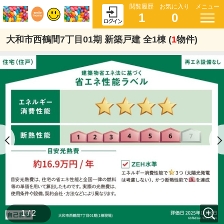
閲覧履歴
お気に入り
メニュー
1
0
大和市西鶴間7丁目01期 新築戸建 全1棟 (
1
物件)
1 / 2