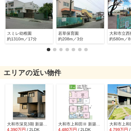
スミレ幼稚園
若草保育園
大和市立西
約1310m／17分
約208m／3分
約580m／
エリアの近い物件
大和市深見3期 新築戸建 全2棟中ラスト1棟
大和市上和田Ⅲ 新築戸建 全2棟
4,390
万
円
/ 2LDK
4,480
万
円
/ 2LDK
4,799
万
円