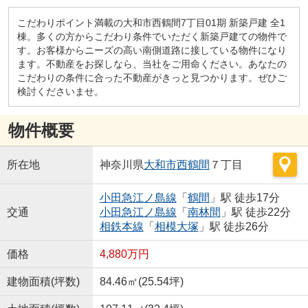
こだわりポイント満載の大和市西鶴間7丁目01期 新築戸建 全1
棟。多くの方からこだわり条件でいただく新築戸建ての物件で
す。お客様からニーズの高い南側道路に接している物件になり
ます。不動産をお探しなら、当社をご用命ください。あなたの
こだわりの条件に合った不動産がきっと見つかります。ぜひご
検討くださいませ。
物件概要
所在地
神奈川県
大和市
西鶴間
７丁目
小田急江ノ島線
「
鶴間
」駅 徒歩17分
交通
小田急江ノ島線
「
南林間
」駅 徒歩22分
相鉄本線
「
相模大塚
」駅 徒歩26分
価格
4,880万円
建物面積(坪数)
84.46㎡(25.54坪)