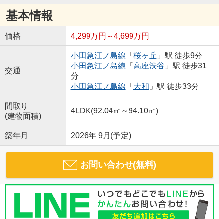
基本情報
価格
4,299万円～4,699万円
小田急江ノ島線
「
桜ヶ丘
」駅 徒歩9分
小田急江ノ島線
「
高座渋谷
」駅 徒歩31
交通
分
小田急江ノ島線
「
大和
」駅 徒歩33分
間取り
4LDK(92.04㎡～94.10㎡)
(建物面積)
築年月
2026年 9月(予定)
お問い合わせ(無料)