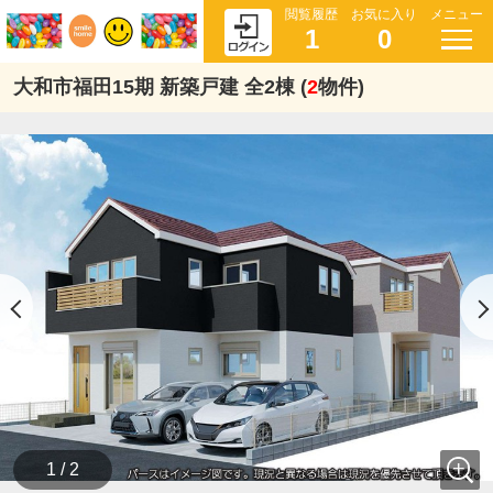
閲覧履歴
お気に入り
メニュー
1
0
大和市福田15期 新築戸建 全2棟 (
2
物件)
1 / 2