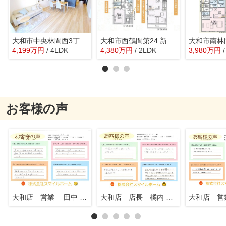
大和市中央林間西3丁目 中古戸建 全1棟
大和市西鶴間第24 新築戸建 全2棟
4,199
万
円
/ 4LDK
4,380
万
円
/ 2LDK
3,980
万
円
お客様の声
大和店 営業 田中 知行
大和店 店長 橘内 英一