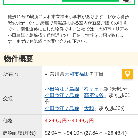
徒歩11分の場所に大和市立福田小学校があります。駅から徒歩
9分の物件です。綺麗で清潔感のある室内が新築戸建ての特徴
です。南側道路に面した物件です。当社では、大和市エリアや
小田急江ノ島線桜ヶ丘付近での一戸建て情報をご紹介致しま
す。まずはお気軽にお問い合わせ下さい。
物件概要
所在地
神奈川県
大和市
福田
７丁目
小田急江ノ島線
「
桜ヶ丘
」駅 徒歩9分
小田急江ノ島線
「
高座渋谷
」駅 徒歩31
交通
分
小田急江ノ島線
「
大和
」駅 徒歩33分
価格
4,299万円～4,699万円
建物面積(坪数)
92.04㎡～94.10㎡(27.84坪～28.46坪)