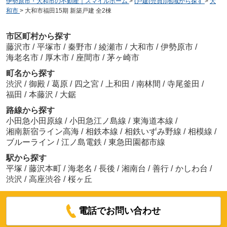
伊勢原市・大和市の不動産｜スマイルホーム
>
(戸建(売買))地域から探す
>
大
和市
>
大和市福田15期 新築戸建 全2棟
市区町村から探す
藤沢市
/
平塚市
/
秦野市
/
綾瀬市
/
大和市
/
伊勢原市
/
海老名市
/
厚木市
/
座間市
/
茅ヶ崎市
町名から探す
渋沢
/
御殿
/
葛原
/
四之宮
/
上和田
/
南林間
/
寺尾釜田
/
福田
/
本藤沢
/
大鋸
路線から探す
小田急小田原線
/
小田急江ノ島線
/
東海道本線
/
湘南新宿ライン高海
/
相鉄本線
/
相鉄いずみ野線
/
相模線
/
ブルーライン
/
江ノ島電鉄
/
東急田園都市線
駅から探す
平塚
/
藤沢本町
/
海老名
/
長後
/
湘南台
/
善行
/
かしわ台
/
渋沢
/
高座渋谷
/
桜ヶ丘
電話でお問い合わせ