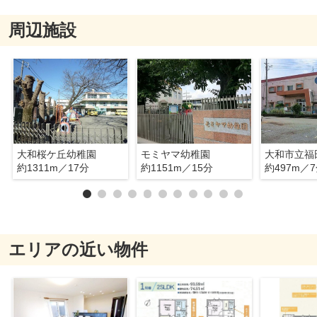
周辺施設
大和桜ケ丘幼稚園
モミヤマ幼稚園
大和市立福
約1311m／17分
約1151m／15分
約497m／
エリアの近い物件