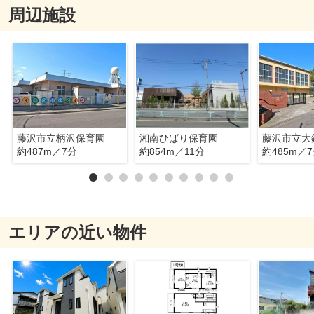
周辺施設
藤沢市立柄沢保育園
湘南ひばり保育園
藤沢市立大
約487m／7分
約854m／11分
約485m／
エリアの近い物件