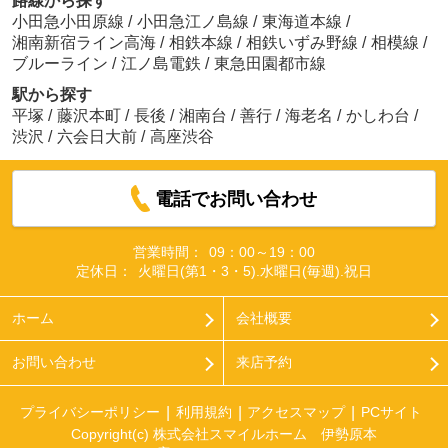
路線から探す
小田急小田原線
/
小田急江ノ島線
/
東海道本線
/
湘南新宿ライン高海
/
相鉄本線
/
相鉄いずみ野線
/
相模線
/
ブルーライン
/
江ノ島電鉄
/
東急田園都市線
駅から探す
平塚
/
藤沢本町
/
長後
/
湘南台
/
善行
/
海老名
/
かしわ台
/
渋沢
/
六会日大前
/
高座渋谷
電話でお問い合わせ
営業時間：
09：00～19：00
定休日：
火曜日(第1・3・5).水曜日(毎週).祝日
ホーム
会社概要
お問い合わせ
来店予約
プライバシーポリシー
利用規約
アクセスマップ
PCサイト
Copyright(c) 株式会社スマイルホーム 伊勢原本