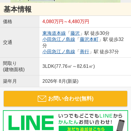
基本情報
価格
4,080万円～4,480万円
東海道本線
「
藤沢
」駅 徒歩30分
小田急江ノ島線
「
藤沢本町
」駅 徒歩32
交通
分
小田急江ノ島線
「
善行
」駅 徒歩37分
間取り
3LDK(77.76㎡～82.61㎡)
(建物面積)
築年月
2026年 8月(新築)
お問い合わせ(無料)