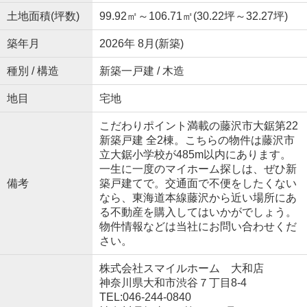
土地面積(坪数)
99.92㎡～106.71㎡(30.22坪～32.27坪)
築年月
2026年 8月(新築)
種別 / 構造
新築一戸建 / 木造
地目
宅地
こだわりポイント満載の藤沢市大鋸第22
新築戸建 全2棟。こちらの物件は藤沢市
立大鋸小学校が485m以内にあります。
一生に一度のマイホーム探しは、ぜひ新
備考
築戸建てで。交通面で不便をしたくない
なら、東海道本線藤沢から近い場所にあ
る不動産を購入してはいかがでしょう。
物件情報などは当社にお問い合わせくだ
さい。
株式会社スマイルホーム 大和店
神奈川県大和市渋谷７丁目8-4
TEL:046-244-0840