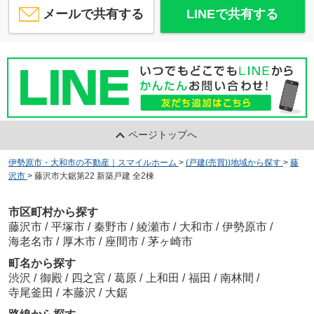
メールで共有する
LINEで共有する
ページトップへ
伊勢原市・大和市の不動産｜スマイルホーム
>
(戸建(売買))地域から探す
>
藤
沢市
>
藤沢市大鋸第22 新築戸建 全2棟
市区町村から探す
藤沢市
/
平塚市
/
秦野市
/
綾瀬市
/
大和市
/
伊勢原市
/
海老名市
/
厚木市
/
座間市
/
茅ヶ崎市
町名から探す
渋沢
/
御殿
/
四之宮
/
葛原
/
上和田
/
福田
/
南林間
/
寺尾釜田
/
本藤沢
/
大鋸