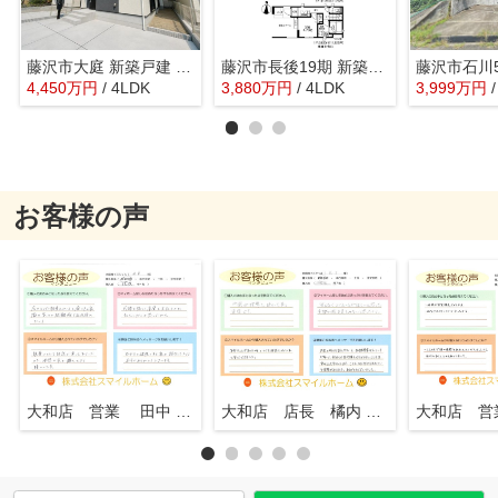
藤沢市大庭 新築戸建 全3棟
藤沢市長後19期 新築戸建 全2棟
4,450
万
円
/ 4LDK
3,880
万
円
/ 4LDK
3,999
万
円
お客様の声
大和店 営業 田中 知行
大和店 店長 橘内 英一