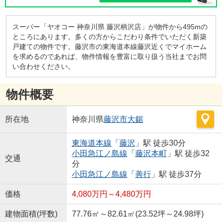
スーパー「ヤオコー 神奈川県 藤沢柄沢店」が物件から495mの
ところにあります。多くの方からこだわり条件でいただく新築
戸建ての物件です。藤沢市の東海道本線藤沢近くでマイホーム
を求めるのであれば、物件情報を豊富に取り扱う当社までお問
い合わせください。
物件概要
所在地
神奈川県
藤沢市
大鋸
東海道本線
「
藤沢
」駅 徒歩30分
小田急江ノ島線
「
藤沢本町
」駅 徒歩32
交通
分
小田急江ノ島線
「
善行
」駅 徒歩37分
価格
4,080万円～4,480万円
建物面積(坪数)
77.76㎡～82.61㎡(23.52坪～24.98坪)