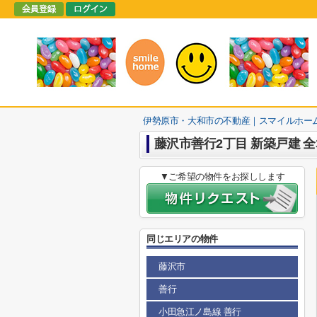
伊勢原市・大和市の不動産｜スマイルホー
藤沢市善行2丁目 新築戸建 全
▼ご希望の物件をお探しします
同じエリアの物件
藤沢市
善行
小田急江ノ島線 善行