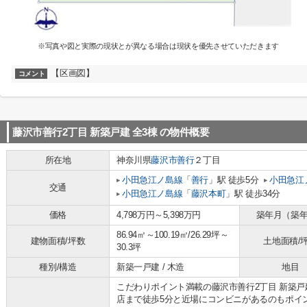
※写真や図と実際の現状とが異なる場合は現状を優先させていただきます
【区画図】
コメント
藤沢市善行2丁目 新築戸建 全3棟
の物件概要
所在地
神奈川県
藤沢市
善行
２丁目
小田急江ノ島線
「
善行
」駅 徒歩5分
小田急江
交通
小田急江ノ島線
「
藤沢本町
」駅 徒歩34分
価格
4,798万円～5,398万円
築年月（築
86.94㎡～100.19㎡/26.29坪～
建物面積/坪数
土地面積/
30.3坪
種別/構造
新築一戸建 / 木造
地目
こだわりポイント満載の藤沢市善行2丁目 新築戸建
店まで徒歩5分と近場にコンビニがあるのもポイ