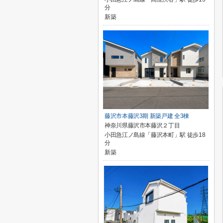
分
新築
藤沢市本藤沢3期 新築戸建 全3棟
神奈川県藤沢市本藤沢２丁目
小田急江ノ島線「藤沢本町」駅 徒歩18
分
新築