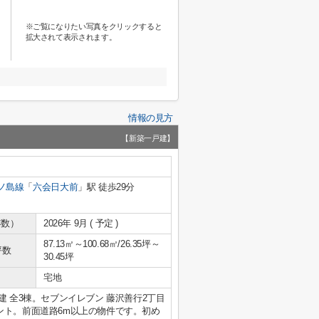
※ご覧になりたい写真をクリックすると
拡大されて表示されます。
情報の見方
【新築一戸建】
ノ島線
「
六会日大前
」駅 徒歩29分
年数）
2026年 9月 ( 予定 )
87.13㎡～100.68㎡/26.35坪～
坪数
30.45坪
宅地
 全3棟。セブンイレブン 藤沢善行2丁目
ント。前面道路6m以上の物件です。初め