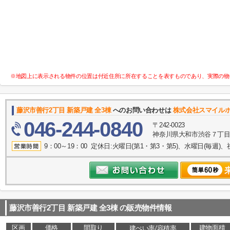
※地図上に表示される物件の位置は付近住所に所在することを表すものであり、実際の物
藤沢市善行2丁目 新築戸建 全3棟
へのお問い合わせは
株式会社スマイル
046-244-0840
〒242-0023
神奈川県大和市渋谷７丁目8
9：00～19：00 定休日:火曜日(第1・第3・第5)、水曜日(毎週)、
藤沢市善行2丁目 新築戸建 全3棟
の販売物件情報
区画
価格
間取り
建物面積
建ぺい率/容積率