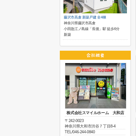
藤沢市高倉 新築戸建 全4棟
神奈川県藤沢市高倉
小田急江ノ島線「長後」駅 徒歩6分
新築
株式会社スマイルホーム 大和店
〒242-0023
神奈川県大和市渋谷７丁目8-4
TEL/046-244-0840