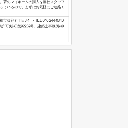
。夢のマイホームの購入を当社スタッフ
っているので、まずはお気軽にご連絡く
和市渋谷７丁目8-4
TEL:046-244-0840
事許可(般-6)第92259号、建築士事務所/神