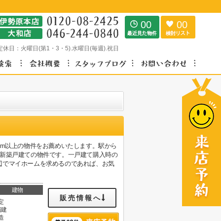
00
00
定休日：
火曜日(第1・3・5).水曜日(毎週).祝日
6m以上の物件をお薦めいたします。駅から
の新築戸建ての物件です。一戸建て購入時の
辺でマイホームを求めるのであれば、お気
建物
販売情報へ
定
階建
造