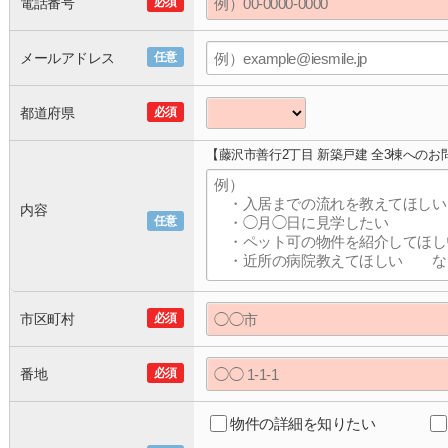
電話番号
必須
メールアドレス
任意
都道府県
必須
【藤沢市善行2丁目 新築戸建 全3棟へのお
内容
任意
市区町村
必須
番地
必須
物件の詳細を知りたい