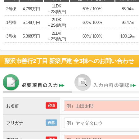
1LDK
2号棟
4,798万円
60%/ 100%
86.94㎡
＋2S(納戸)
2LDK
1号棟
5,148万円
60%/ 100%
96.47㎡
＋2S(納戸)
2LDK
3号棟
5,398万円
60%/ 100%
100.19㎡
＋2S(納戸)
藤沢市善行2丁目 新築戸建 全3棟
へのお問い合わせ
お名前
必須
フリガナ
任意