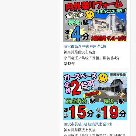
藤沢市高倉 中古戸建 全1棟
神奈川県藤沢市高倉
小田急江ノ島線「長後」駅 徒歩4分
築13年
藤沢市長後3期 新築戸建 全3棟
神奈川県藤沢市長後
小田急江ノ島線「高座渋谷」駅 徒歩15