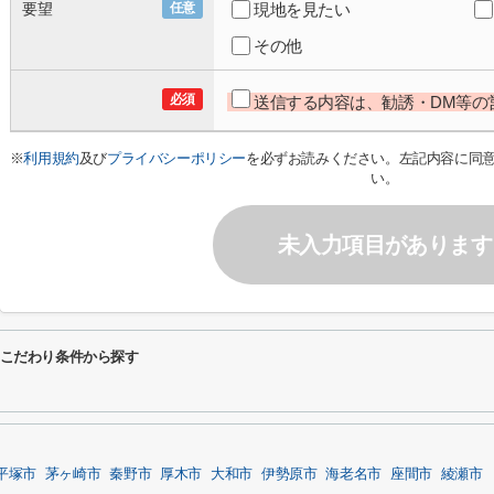
要望
任意
現地を見たい
その他
必須
送信する内容は、勧誘・DM等の
※
利用規約
及び
プライバシーポリシー
を必ずお読みください。左記内容に同
い。
未入力項目があります
るこだわり条件から探す
平塚市
茅ヶ崎市
秦野市
厚木市
大和市
伊勢原市
海老名市
座間市
綾瀬市