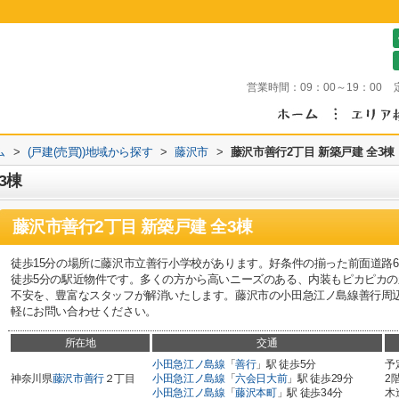
営業時間：
09：00～19：00
ム
>
(戸建(売買))地域から探す
>
藤沢市
>
藤沢市善行2丁目 新築戸建 全3棟
3棟
藤沢市善行2丁目 新築戸建 全3棟
徒歩15分の場所に藤沢市立善行小学校があります。好条件の揃った前面道路
徒歩5分の駅近物件です。多くの方から高いニーズのある、内装もピカピカ
不安を、豊富なスタッフが解消いたします。藤沢市の小田急江ノ島線善行周
軽にお問い合わせください。
所在地
交通
小田急江ノ島線
「
善行
」駅 徒歩5分
予
神奈川県
藤沢市
善行
２丁目
小田急江ノ島線
「
六会日大前
」駅 徒歩29分
2
小田急江ノ島線
「
藤沢本町
」駅 徒歩34分
木