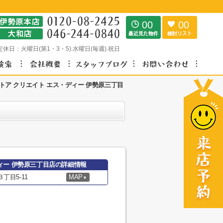
00
00
定休日：
火曜日(第1・3・5).水曜日(毎週).祝日
トア クリエイト エス・ディー 伊勢原三丁目
ィー 伊勢原三丁目店の詳細情報
丁目5-11
MAP
▼