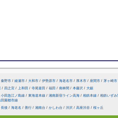
秦野市
/
綾瀬市
/
大和市
/
伊勢原市
/
海老名市
/
厚木市
/
座間市
/
茅ヶ崎市
原
/
四之宮
/
上和田
/
寺尾釜田
/
福田
/
南林間
/
本藤沢
/
大鋸
小田急江ノ島線
/
東海道本線
/
湘南新宿ライン高海
/
相鉄本線
/
相鉄いずみ
急田園都市線
長後
/
海老名
/
善行
/
湘南台
/
かしわ台
/
渋沢
/
高座渋谷
/
桜ヶ丘