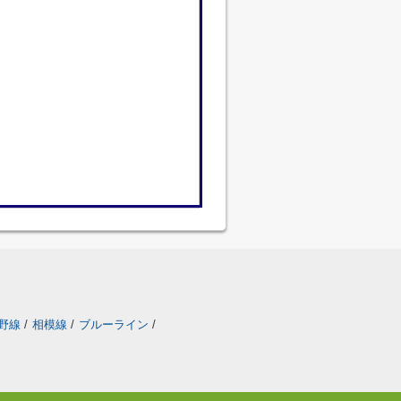
野線
/
相模線
/
ブルーライン
/