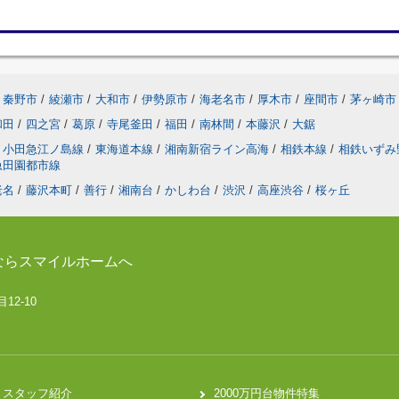
秦野市
/
綾瀬市
/
大和市
/
伊勢原市
/
海老名市
/
厚木市
/
座間市
/
茅ヶ崎市
和田
/
四之宮
/
葛原
/
寺尾釜田
/
福田
/
南林間
/
本藤沢
/
大鋸
小田急江ノ島線
/
東海道本線
/
湘南新宿ライン高海
/
相鉄本線
/
相鉄いずみ
急田園都市線
老名
/
藤沢本町
/
善行
/
湘南台
/
かしわ台
/
渋沢
/
高座渋谷
/
桜ヶ丘
ならスマイルホームへ
12-10
スタッフ紹介
2000万円台物件特集