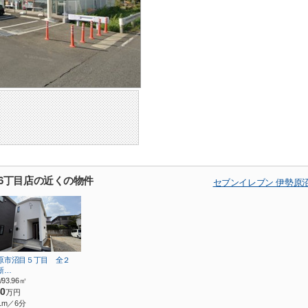
6丁目店の近くの物件
セブンイレブン 伊勢原
原市沼目５丁目 全２
新…
/93.96㎡
80
万円
1m／6分