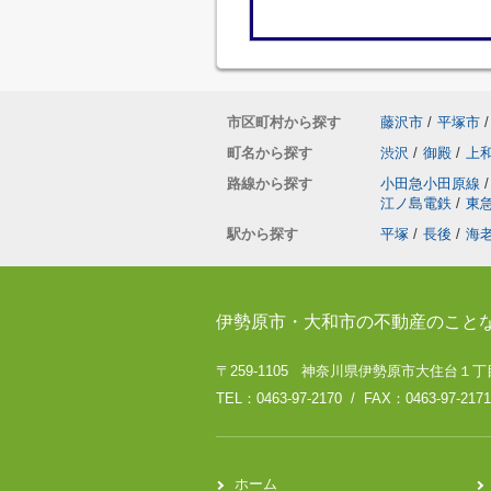
市区町村から探す
藤沢市
/
平塚市
/
町名から探す
渋沢
/
御殿
/
上
路線から探す
小田急小田原線
/
江ノ島電鉄
/
東
駅から探す
平塚
/
長後
/
海
伊勢原市・大和市の不動産のこと
〒259-1105 神奈川県伊勢原市大住台１丁目
TEL：0463-97-2170 / FAX：0463-97-2171
ホーム