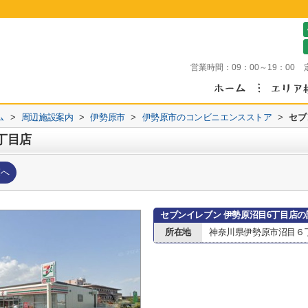
営業時間：
09：00～19：00
ム
>
周辺施設案内
>
伊勢原市
>
伊勢原市のコンビニエンスストア
>
セブ
丁目店
覧へ
セブンイレブン 伊勢原沼目6丁目店の
所在地
神奈川県伊勢原市沼目６丁目