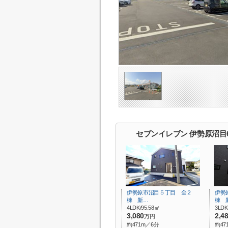
セブンイレブン 伊勢原沼目
伊勢原市沼目５丁目 全２
伊勢
棟 新…
棟 
4LDK/95.58㎡
3LDK
3,080
2,4
万円
約471m／6分
約47