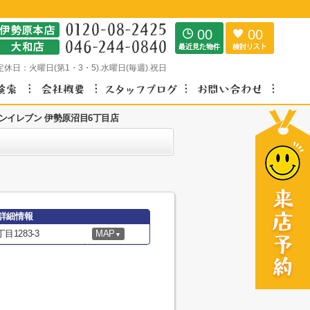
00
00
定休日：
火曜日(第1・3・5).水曜日(毎週).祝日
ンイレブン 伊勢原沼目6丁目店
詳細情報
1283-3
MAP
▼