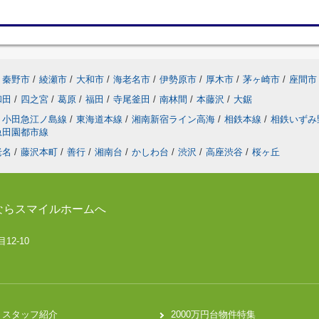
秦野市
/
綾瀬市
/
大和市
/
海老名市
/
伊勢原市
/
厚木市
/
茅ヶ崎市
/
座間市
和田
/
四之宮
/
葛原
/
福田
/
寺尾釜田
/
南林間
/
本藤沢
/
大鋸
小田急江ノ島線
/
東海道本線
/
湘南新宿ライン高海
/
相鉄本線
/
相鉄いずみ
急田園都市線
老名
/
藤沢本町
/
善行
/
湘南台
/
かしわ台
/
渋沢
/
高座渋谷
/
桜ヶ丘
ならスマイルホームへ
12-10
スタッフ紹介
2000万円台物件特集