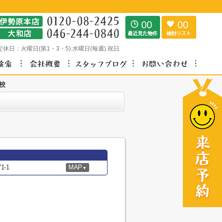
00
00
定休日：
火曜日(第1・3・5).水曜日(毎週).祝日
校
-1
MAP
▼