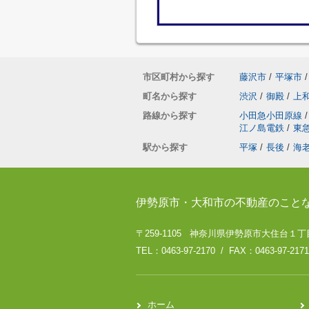
市区町村から探す
藤沢市
/
平塚市
/
町名から探す
渋沢
/
御殿
/
上
路線から探す
小田急小田原線
/
江ノ島電鉄
/
東
駅から探す
平塚
/
長後
/
海
伊勢原市・大和市の不動産のこと
〒259-1105 神奈川県伊勢原市大住台１丁目
TEL：0463-97-2170 / FAX：0463-97-2171
ホーム