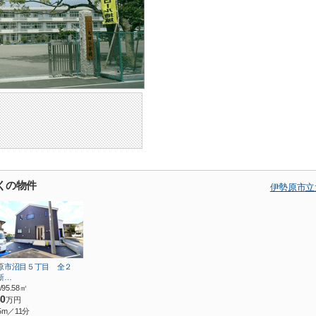
くの物件
伊勢原市立
原市沼目５丁目 全２
新…
/95.58㎡
80
万円
5m／11分