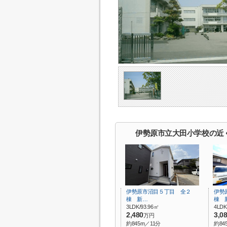
伊勢原市立大田小学校の近
伊勢原市沼目５丁目 全２
伊勢
棟 新…
棟 
3LDK/93.96㎡
4LDK
2,480
3,0
万円
約845m／11分
約84