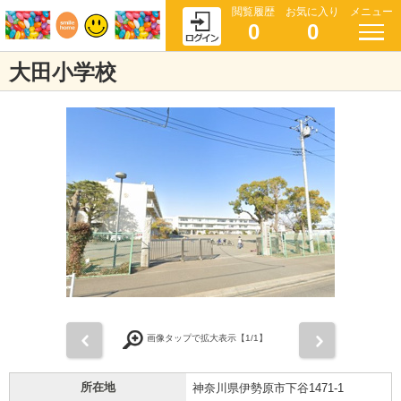
閲覧履歴
お気に入り
メニュー
0
0
大田小学校
前
次
画像タップで拡大表示【
1
/1】
所在地
神奈川県伊勢原市下谷1471-1