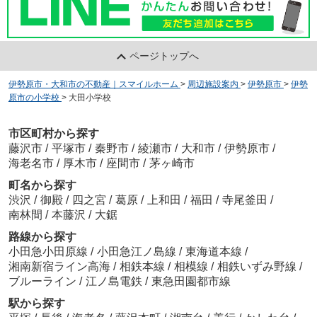
ページトップへ
伊勢原市・大和市の不動産｜スマイルホーム
>
周辺施設案内
>
伊勢原市
>
伊勢
原市の小学校
>
大田小学校
市区町村から探す
藤沢市
/
平塚市
/
秦野市
/
綾瀬市
/
大和市
/
伊勢原市
/
海老名市
/
厚木市
/
座間市
/
茅ヶ崎市
町名から探す
渋沢
/
御殿
/
四之宮
/
葛原
/
上和田
/
福田
/
寺尾釜田
/
南林間
/
本藤沢
/
大鋸
路線から探す
小田急小田原線
/
小田急江ノ島線
/
東海道本線
/
湘南新宿ライン高海
/
相鉄本線
/
相模線
/
相鉄いずみ野線
/
ブルーライン
/
江ノ島電鉄
/
東急田園都市線
駅から探す