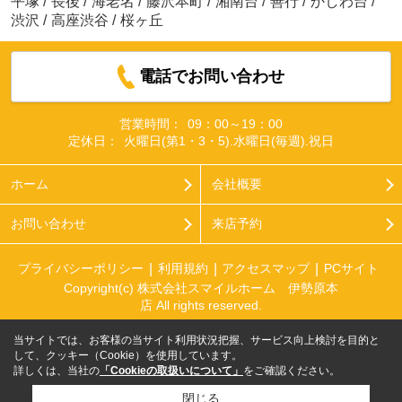
平塚
/
長後
/
海老名
/
藤沢本町
/
湘南台
/
善行
/
かしわ台
/
渋沢
/
高座渋谷
/
桜ヶ丘
電話でお問い合わせ
営業時間：
09：00～19：00
定休日：
火曜日(第1・3・5).水曜日(毎週).祝日
ホーム
会社概要
お問い合わせ
来店予約
プライバシーポリシー
利用規約
アクセスマップ
PCサイト
Copyright(c) 株式会社スマイルホーム 伊勢原本
店 All rights reserved.
当サイトでは、お客様の当サイト利用状況把握、サービス向上検討を目的と
して、クッキー（Cookie）を使用しています。
詳しくは、当社の
「Cookieの取扱いについて」
をご確認ください。
閉じる