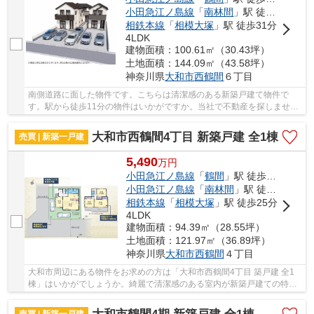
小田急江ノ島線
「
南林間
」駅 徒歩16分
相鉄本線
「
相模大塚
」駅 徒歩31分
4LDK
建物面積：100.61㎡（30.43坪）
土地面積：144.09㎡（43.58坪）
神奈川県
大和市
西鶴間
６丁目
南側道路に面した物件です。こちらは清潔感のある新築戸建て物件で
す。駅から徒歩11分の物件はいかがですか。当社で不動産を探しません
か。人生に何度とない不動産購入だからこそ、当...
大和市西鶴間4丁目 新築戸建 全1棟
売買 | 新築一戸建
5,490
万
円
小田急江ノ島線
「
鶴間
」駅 徒歩12分
小田急江ノ島線
「
南林間
」駅 徒歩21分
相鉄本線
「
相模大塚
」駅 徒歩25分
4LDK
建物面積：94.39㎡（28.55坪）
土地面積：121.97㎡（36.89坪）
神奈川県
大和市
西鶴間
４丁目
大和市周辺にある物件をお求めの方は「大和市西鶴間4丁目 築戸建 全1
棟」はいかがでしょうか。綺麗で清潔感のある室内が新築戸建ての特徴
です。前面道路6m以上は確保しているので車の...
売買 | 新築一戸建