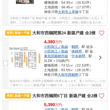
建物面積：54.93㎡（16.61坪）
土地面積：56.45㎡（17.07坪）
神奈川県
大和市
上草柳
９丁目
大和市上草柳9丁目 新築戸建 全1棟：小田急江ノ島線鶴間駅にも近くて
便利。こだわりの設備が整った新築物件です。南側に道路があるため十
分な日当たりが確保できます。圧迫感のない吹...
大和市西鶴間第24 新築戸建 全2棟
売買 | 新築一戸建
4,380
万
円
小田急江ノ島線
「
鶴間
」駅 徒歩11分
小田急江ノ島線
「
南林間
」駅 徒歩13分
東急田園都市線
「
中央林間
」駅 徒歩30分
2LDK＋1S(納戸)
建物面積：74.51㎡（22.53坪）
土地面積：93.59㎡（28.31坪）
神奈川県
大和市
西鶴間
２丁目
徒歩3分の場所に大和市立西鶴間小学校があります。多くの方からこだわ
り条件でいただく新築戸建ての物件です。こだわり条件の一つ東南側道
路に面している物件になってます。駅まで徒歩...
大和市西鶴間6丁目 新築戸建 全2棟
売買 | 新築一戸建
5,390
万
円
小田急江ノ島線
「
鶴間
」駅 徒歩11分