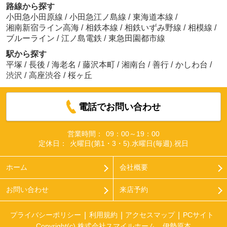
路線から探す
小田急小田原線
/
小田急江ノ島線
/
東海道本線
/
湘南新宿ライン高海
/
相鉄本線
/
相鉄いずみ野線
/
相模線
/
ブルーライン
/
江ノ島電鉄
/
東急田園都市線
駅から探す
平塚
/
長後
/
海老名
/
藤沢本町
/
湘南台
/
善行
/
かしわ台
/
渋沢
/
高座渋谷
/
桜ヶ丘
電話でお問い合わせ
営業時間：
09：00～19：00
定休日：
火曜日(第1・3・5).水曜日(毎週).祝日
ホーム
会社概要
お問い合わせ
来店予約
プライバシーポリシー
利用規約
アクセスマップ
PCサイト
Copyright(c) 株式会社スマイルホーム 伊勢原本