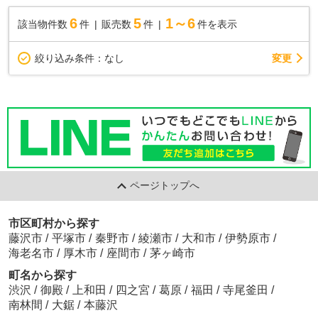
6
5
1～6
該当物件数
件
販売数
件
件を表示
変更
絞り込み条件：
なし
ページトップへ
市区町村から探す
藤沢市
/
平塚市
/
秦野市
/
綾瀬市
/
大和市
/
伊勢原市
/
海老名市
/
厚木市
/
座間市
/
茅ヶ崎市
町名から探す
渋沢
/
御殿
/
上和田
/
四之宮
/
葛原
/
福田
/
寺尾釜田
/
南林間
/
大鋸
/
本藤沢