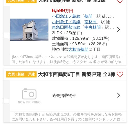
大和市鶴間4期 新築戸建 全1棟
6,599
万
円
小田急江ノ島線
「
鶴間
」駅 徒歩5分
小田急江ノ島線
「
南林間
」駅 徒歩6分
東急田園都市線
「
中央林間
」駅 徒歩23分
2LDK＋2S(納戸)
建物面積：125.99㎡（38.11坪）
土地面積：93.50㎡（28.28坪）
神奈川県
大和市
鶴間
２丁目
歩いて473mの場所に、パレッテ 大和鶴間店があります。南西側道路に
面した物件になります。駅徒歩5分というアクセスの良さが魅力的な物件
です。内外装共に綺麗な新築戸建ての物件はい...
大和市西鶴間6丁目 新築戸建 全2棟
売買 | 新築一戸建
過去掲載物件
「大和市西鶴間6丁目 新築戸建 全2棟」の物件情報をお探しならお気軽
にお問い合わせ下さい。薬や日用品を買うのに便利なサンドラッグ 西鶴
間店まで、495mです。日当たりを重視している...