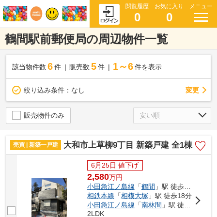
閲覧履歴
お気に入り
メニュー
0
0
鶴間駅前郵便局の周辺物件一覧
6
5
1～6
該当物件数
件
販売数
件
件を表示
変更
絞り込み条件：
なし
販売物件のみ
大和市上草柳9丁目 新築戸建 全1棟
売買 | 新築一戸建
6月25日 値下げ
2,580
万
円
小田急江ノ島線
「
鶴間
」駅 徒歩20分
相鉄本線
「
相模大塚
」駅 徒歩18分
小田急江ノ島線
「
南林間
」駅 徒歩27分
2LDK