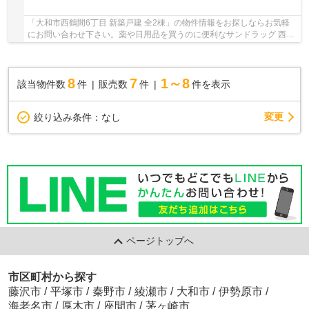
「大和市西鶴間6丁目 新築戸建 全2棟」の物件情報をお探しならお気軽
にお問い合わせ下さい。薬や日用品を買うのに便利なサンドラッグ 西鶴
間店まで、495mです。日当たりを重視している...
8
7
1～8
該当物件数
件
販売数
件
件を表示
変更
絞り込み条件：
なし
ページトップへ
市区町村から探す
藤沢市
/
平塚市
/
秦野市
/
綾瀬市
/
大和市
/
伊勢原市
/
海老名市
/
厚木市
/
座間市
/
茅ヶ崎市