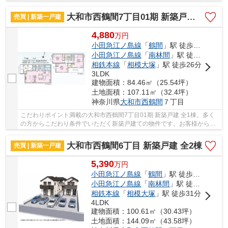
戸建ての物件はいかがでしょうか。お客様によ...
大和市西鶴間7丁目01期 新築戸建 全1棟
売買 | 新築一戸建
4,880
万
円
小田急江ノ島線
「
鶴間
」駅 徒歩17分
小田急江ノ島線
「
南林間
」駅 徒歩22分
相鉄本線
「
相模大塚
」駅 徒歩26分
3LDK
建物面積：84.46㎡（25.54坪）
土地面積：107.11㎡（32.4坪）
神奈川県
大和市
西鶴間
７丁目
こだわりポイント満載の大和市西鶴間7丁目01期 新築戸建 全1棟。多く
の方からこだわり条件でいただく新築戸建ての物件です。お客様からニ
ーズの高い南側道路に接している物件になりま...
大和市西鶴間6丁目 新築戸建 全2棟
売買 | 新築一戸建
5,390
万
円
小田急江ノ島線
「
鶴間
」駅 徒歩11分
小田急江ノ島線
「
南林間
」駅 徒歩16分
相鉄本線
「
相模大塚
」駅 徒歩31分
4LDK
建物面積：100.61㎡（30.43坪）
土地面積：144.09㎡（43.58坪）