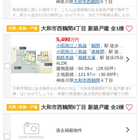
神奈川県
大和市
西鶴間
６丁目
南側道路に面した物件です。こちらは清潔感のある新築戸建て物件で
す。駅から徒歩11分の物件はいかがですか。当社で不動産を探しません
か。人生に何度とない不動産購入だからこそ、当...
大和市西鶴間4丁目 新築戸建 全1棟
売買 | 新築一戸建
5,490
万
円
小田急江ノ島線
「
鶴間
」駅 徒歩12分
小田急江ノ島線
「
南林間
」駅 徒歩21分
相鉄本線
「
相模大塚
」駅 徒歩25分
4LDK
建物面積：94.39㎡（28.55坪）
土地面積：121.97㎡（36.89坪）
神奈川県
大和市
西鶴間
４丁目
大和市周辺にある物件をお求めの方は「大和市西鶴間4丁目 築戸建 全1
棟」はいかがでしょうか。綺麗で清潔感のある室内が新築戸建ての特徴
です。前面道路6m以上は確保しているので車の...
大和市西鶴間6丁目 新築戸建 全2棟
売買 | 新築一戸建
過去掲載物件