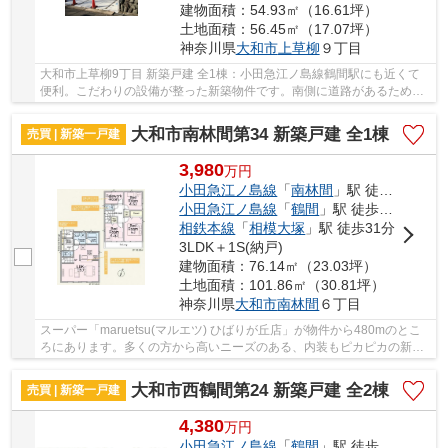
建物面積：54.93㎡（16.61坪）
土地面積：56.45㎡（17.07坪）
神奈川県
大和市
上草柳
９丁目
大和市上草柳9丁目 新築戸建 全1棟：小田急江ノ島線鶴間駅にも近くて
便利。こだわりの設備が整った新築物件です。南側に道路があるため十
分な日当たりが確保できます。圧迫感のない吹...
大和市南林間第34 新築戸建 全1棟
売買 | 新築一戸建
3,980
万
円
小田急江ノ島線
「
南林間
」駅 徒歩21分
小田急江ノ島線
「
鶴間
」駅 徒歩20分
相鉄本線
「
相模大塚
」駅 徒歩31分
3LDK＋1S(納戸)
建物面積：76.14㎡（23.03坪）
土地面積：101.86㎡（30.81坪）
神奈川県
大和市
南林間
６丁目
スーパー「maruetsu(マルエツ) ひばりが丘店」が物件から480mのとこ
ろにあります。多くの方から高いニーズのある、内装もピカピカの新築
戸建ての物件です。不動産に対する条件は皆さん...
大和市西鶴間第24 新築戸建 全2棟
売買 | 新築一戸建
4,380
万
円
小田急江ノ島線
「
鶴間
」駅 徒歩11分