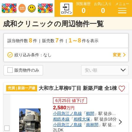
閲覧履歴
お気に入り
メニュー
0
0
成和クリニックの周辺物件一覧
8
7
1～8
該当物件数
件
販売数
件
件を表示
変更
絞り込み条件：
なし
販売物件のみ
大和市上草柳9丁目 新築戸建 全1棟
売買 | 新築一戸建
6月25日 値下げ
2,580
万
円
小田急江ノ島線
「
鶴間
」駅 徒歩20分
相鉄本線
「
相模大塚
」駅 徒歩18分
小田急江ノ島線
「
南林間
」駅 徒歩27分
2LDK