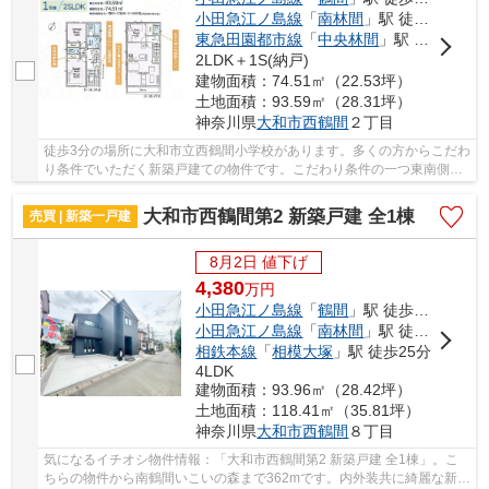
小田急江ノ島線
「
南林間
」駅 徒歩13分
東急田園都市線
「
中央林間
」駅 徒歩30分
2LDK＋1S(納戸)
建物面積：74.51㎡（22.53坪）
土地面積：93.59㎡（28.31坪）
神奈川県
大和市
西鶴間
２丁目
徒歩3分の場所に大和市立西鶴間小学校があります。多くの方からこだわ
り条件でいただく新築戸建ての物件です。こだわり条件の一つ東南側道
路に面している物件になってます。駅まで徒歩...
大和市西鶴間第2 新築戸建 全1棟
売買 | 新築一戸建
8月2日 値下げ
4,380
万
円
小田急江ノ島線
「
鶴間
」駅 徒歩19分
小田急江ノ島線
「
南林間
」駅 徒歩24分
相鉄本線
「
相模大塚
」駅 徒歩25分
4LDK
建物面積：93.96㎡（28.42坪）
土地面積：118.41㎡（35.81坪）
神奈川県
大和市
西鶴間
８丁目
気になるイチオシ物件情報：「大和市西鶴間第2 新築戸建 全1棟」。こ
ちらの物件から南鶴間いこいの森まで362mです。内外装共に綺麗な新築