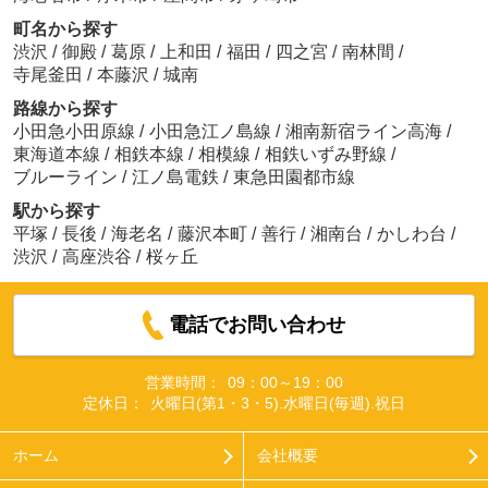
町名から探す
渋沢
/
御殿
/
葛原
/
上和田
/
福田
/
四之宮
/
南林間
/
寺尾釜田
/
本藤沢
/
城南
路線から探す
小田急小田原線
/
小田急江ノ島線
/
湘南新宿ライン高海
/
東海道本線
/
相鉄本線
/
相模線
/
相鉄いずみ野線
/
ブルーライン
/
江ノ島電鉄
/
東急田園都市線
駅から探す
平塚
/
長後
/
海老名
/
藤沢本町
/
善行
/
湘南台
/
かしわ台
/
渋沢
/
高座渋谷
/
桜ヶ丘
電話でお問い合わせ
営業時間：
09：00～19：00
定休日：
火曜日(第1・3・5).水曜日(毎週).祝日
ホーム
会社概要