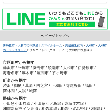
ページトップへ
伊勢原市・大和市の不動産｜スマイルホーム
>
周辺施設案内
>
大和市
>
大和市
のドラッグストア
>
クリエイトSD(エス・ディー) 大和西中央林間店
市区町村から探す
藤沢市
/
平塚市
/
秦野市
/
綾瀬市
/
大和市
/
伊勢原市
/
海老名市
/
厚木市
/
座間市
/
茅ヶ崎市
町名から探す
渋沢
/
御殿
/
葛原
/
四之宮
/
上和田
/
寺尾釜田
/
福田
/
南林間
/
大鋸
/
城南
路線から探す
小田急小田原線
/
小田急江ノ島線
/
東海道本線
/
湘南新宿ライン高海
/
相鉄本線
/
相鉄いずみ野線
/
相模線
/