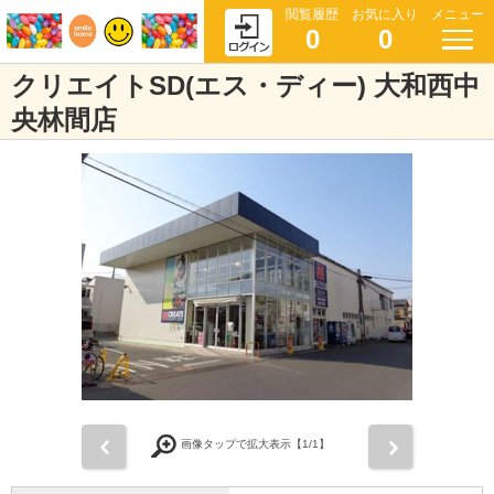
閲覧履歴
お気に入り
メニュー
0
0
クリエイトSD(エス・ディー) 大和西中
央林間店
前
次
画像タップで拡大表示【
1
/1】