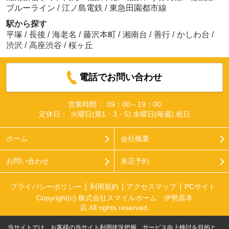
ブルーライン
/
江ノ島電鉄
/
東急田園都市線
駅から探す
平塚
/
長後
/
海老名
/
藤沢本町
/
湘南台
/
善行
/
かしわ台
/
渋沢
/
高座渋谷
/
桜ヶ丘
電話でお問い合わせ
営業時間：
09：00～19：00
定休日：
火曜日(第1・3・5).水曜日(毎週).祝日
ホーム
会社概要
お問い合わせ
来店予約
プライバシーポリシー
利用規約
アクセスマップ
PCサイト
Copyright(c) 株式会社スマイルホーム 伊勢原本
店 All rights reserved.
当サイトでは、お客様の当サイト利用状況把握、サービス向上検討を目的と