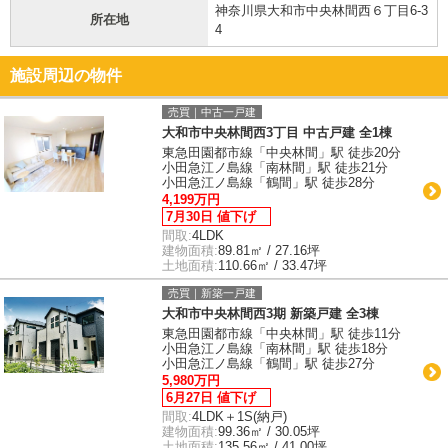
神奈川県大和市中央林間西６丁目6-3
所在地
4
施設周辺の物件
売買｜中古一戸建
大和市中央林間西3丁目 中古戸建 全1棟
東急田園都市線「中央林間」駅 徒歩20分
小田急江ノ島線「南林間」駅 徒歩21分
小田急江ノ島線「鶴間」駅 徒歩28分
4,199万円
7月30日 値下げ
間取:
4LDK
建物面積:
89.81㎡ / 27.16坪
土地面積:
110.66㎡ / 33.47坪
売買｜新築一戸建
大和市中央林間西3期 新築戸建 全3棟
東急田園都市線「中央林間」駅 徒歩11分
小田急江ノ島線「南林間」駅 徒歩18分
小田急江ノ島線「鶴間」駅 徒歩27分
5,980万円
6月27日 値下げ
間取:
4LDK＋1S(納戸)
建物面積:
99.36㎡ / 30.05坪
土地面積:
135.56㎡ / 41.00坪